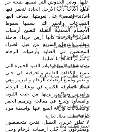
عليها، وتأتي الخدوش التي تصيبها نتيجة جر 
شركة تعقيم وتطهير
قطع الأثاث ذات الأرجل الحادة لتحفر فيها 
أخاديد وتقضي على نعومتها، يضاف اليها 
شركة تنظيف ستائر
التصدعات والحفر التي يسببها سقوط 
شركة تلميع زجاج وواجهات
الأجسام المعدنية الثقيلة لتصبح أرضيات 
شركة تنظيف مطابخ
المرمر والرخام كأنها أرض جرداء قاحلة 
تتطلب التدخل السريع من قبل الخبراء 
شركة تنظيف المباني
المختصين في العناية بأرضيات الرخام 
شركة تنظيف فلل
والمرمر لتعالج ما أصابها.
تضم شركتنا أمهر الكوادر الفنية الخبيرة التي 
شركة تنظيف المطاعم
تتمتع بالكفاءة العالية والحرفية في جلي 
شركة تنظيف في مدينة خليفة
وتنعيم وتلميع أرضيات الرخام والمرمر وهي 
غسيل السجاد
تمتلك المعرفة الكبيرة في نوعيات الرخام 
والمرمر وتراكيب تربتها من حيث الليونة 
غسيل وتعقيم الحمامات
والقساوة وتبرع في معالجة وترميم الحفر 
شركة تنظيف ستائر
والتصدعات وإزالة البقع عنها بواسطة مواد 
خاصة.
شركة تنظيف محال تجارية
لا تقلق عزيزي العميل، فنحن متخصصون 
خدمة تنظيف محلات
ومحترفون في جلي أرضيات الرخام وجلي 