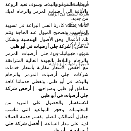
أرضيات المرمر والبلاط وسوف نعيد الروعة 
شركات تنظيف ابوظبي
والأناقة الى أرضيات المرمر والرخام لديك 
شركة تنظيف في الزاهية
من جديد.
تنظيف موكيت
كذلك يمتلك كادرنا الفني البراعة في تسوية 
المناسيب وتصحيح الميول عند الحاجة وتتم 
غسيل موكيت
تلك الأعمال وفق الأصول الهندسية وبشكل 
تلميع الباركيه
مدهش. 
| شركة جلي أرضيات في أبو ظبي
تتميز خدماتنا في جلي أرضيات المرمر 
شركة تنظيف مستودعات
والرخام والبلاط بالجودة العالية المترافقة 
تلميع الواجهات الزجاجية
مع أخفض الأسعار مقارنة بأسعار خدمات 
شركات جلي أرضيات المرمر والرخام 
والبلاط في أبو ظبي، وتغطي خدماتنا كافة 
مناطق أبو ظبي وضواحيها. 
| أرخص شركة 
جلي أرضيات في أبو ظبي
للاستفسار والحصول على المزيد من 
المعلومات وحجز المواعيد التي تناسب 
جداول أعمالكم، اتصلوا بقسم خدمة العملاء 
لدينا على مدار الساعة. 
| أفضل شركة جلي 
أرضيات في أبو ظبي