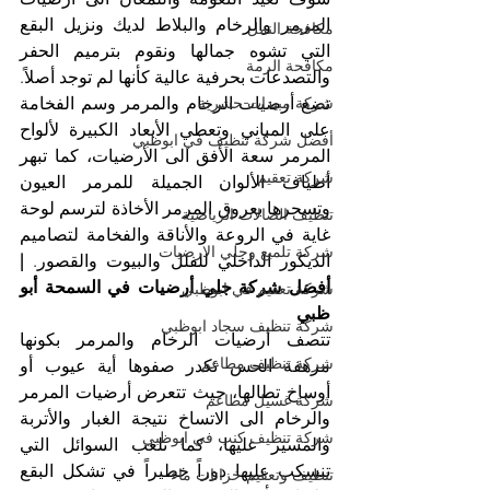
المرمر والرخام والبلاط لديك ونزيل البقع 
مكافحة النمل
التي تشوه جمالها ونقوم بترميم الحفر 
مكافحة الرمة
والتصدعات بحرفية عالية كأنها لم توجد أصلاً.
تضع أرضيات الرخام والمرمر وسم الفخامة 
شركة مبيدات حشرية
على المباني وتعطي الأبعاد الكبيرة لألواح 
أفضل شركة تنظيف في ابوظبي
المرمر سعة الأفق الى الأرضيات، كما تبهر 
شركة تعقيم
أطياف الألوان الجميلة للمرمر العيون 
وتسحرها بعروق المرمر الأخاذة لترسم لوحة 
تنظيف الصالات الرياضية
غاية في الروعة والأناقة والفخامة لتصاميم 
شركة تلميع وجلي الارضيات
الديكور الداخلي للفلل والبيوت والقصور. 
| 
أفضل شركة جلي أرضيات في السمحة أبو 
شركة تعقيم في ابوظبي
ظبي
شركة تنظيف سجاد ابوظبي
تتصف أرضيات الرخام والمرمر بكونها 
شركة تنظيف مطاعم
مرهفة الحس تكدر صفوها أية عيوب أو 
أوساخ تطالها، حيث تتعرض أرضيات المرمر 
شركة غسيل مطاعم
والرخام الى الاتساخ نتيجة الغبار والأتربة 
شركة تنظيف كنب في ابوظبي
والمسير عليها، كما تلعب السوائل التي 
تنسكب عليها دوراً خطيراً في تشكل البقع 
تنظيف وتعقيم خزانات ماء