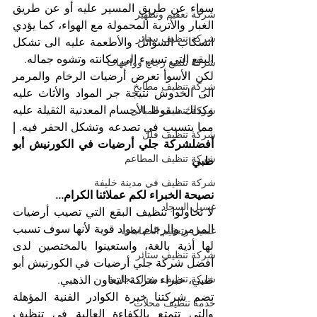
سواء عن طريق المسير عليه أو عن طريق 
شركة تعقيم وتطهير
الغبار والأتربة المحمولة مع الهواء، كما يؤدي 
شركة تنظيف ستائر
انسكاب السوائل والأطعمة عليه الى تشكل 
البقع التي تسيء الى مكانته وتشوه جماله.
شركة تلميع زجاج وواجهات
لكن الأسوأ تعرض أرضيات الرخام والمرمر 
شركة تنظيف مطابخ
الى الخدوش نتيجة جر المواد والأثاث عليه 
وكذلك سقوط الأجسام المعدنية الثقيلة عليه 
شركة تنظيف المباني
مما يتسبب في تصدعه وتشكل الحفر فيه. 
| 
شركة تنظيف فلل
أفضلشركة جلي أرضيات في الكورنيش أبو 
شركة تنظيف المطاعم
ظبي
شركة تنظيف في مدينة خليفة
نصيحة الخبراء لكم عملائنا الكرام...
غسيل السجاد
لا تحاولوا تنظيف البقع التي تصيب أرضيات 
المرمر والرخام بمواد قوية لأنها سوف تسبب 
غسيل وتعقيم الحمامات
لها أذية بالغة، واستعينوا بالمختصين لدى 
شركة تنظيف ستائر
أفضل شركة جلي أرضيات في الكورنيش أبو 
شركة تنظيف محال تجارية
ظبي، خبراء شركة التعاون الذهبي.
تضم شركتنا خيرة الكوادر الفنية المؤهلة 
خدمة تنظيف محلات
والتي تتمتع بالكفاءة العالية في تنظيف 