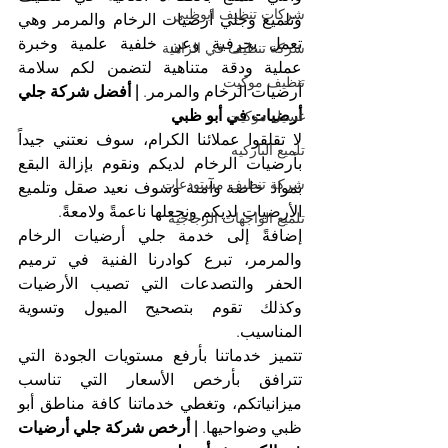
شركات تنظيف ابوظبي
وتلميع وجلي أرضيات الرخام والمرمر وهي 
تعمل بحرفية وعن خلفية علمية وخبرة 
شركة تنظيف في الزاهية
عملية ودقة متناهية لتضمن لكم سلامة 
تنظيف موكيت
أرضيات الرخام والمرمر. 
| أفضل شركة جلي 
أرضيات في أبو ظبي
غسيل موكيت
لا تقلقوا عملائنا الكرام، سوف نعتني جيداً 
تلميع الباركيه
بأرضيات الرخام لديكم ونقوم بإزالة البقع 
شركة تنظيف مستودعات
بمواد خاصة وآمنة وسوف نعيد صقل وتلميع 
الأرضيات لديكم ونجعلها ناعمةً ولامعةً.
تلميع الواجهات الزجاجية
إضافةً إلى خدمة جلي أرضيات الرخام 
والمرمر، تبرع كوادرنا الفنية في ترميم 
الحفر والتصدعات التي تصيب الأرضيات 
وكذلك تقوم بتصحيح الميول وتسوية 
المناسيب.
تتميز خدماتنا بأرفع مستويات الجودة التي 
تترافق بأرخص الأسعار التي تناسب 
ميزانياتكم، وتغطي خدماتنا كافة مناطق أبو 
ظبي وضواحيها. 
| أرخص شركة جلي أرضيات 