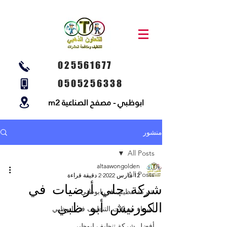
025561677
0505256338
ابوظبي - مصفح الصناعية m2
منشور
All Posts
altaawongolden
All Posts
12 مارس 2022
2 دقيقة قراءة
شركة جلي أرضيات في
شركة تنظيف في ابوظبي
الكورنيش أبو ظبي
أسماء شركات التنظيف في ابوظبي
أفضل شركة تنظيف ابوظبي