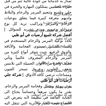
تمتاز به خدماتنا من جودة عالية تتم من قبل 
مكافحة النمل
خبراء مختصين يمتلكون المهارة والخبرة في 
جلي وتلميع وتنعيم المرمر والرخام والبلاط 
مكافحة الرمة
ولديهم معرفة كبيرة فيما يتعلق بنوعيات 
شركة مبيدات حشرية
الرخام والمرمر وتراكيب تربة كل نوع 
ومزاياه وعيوبه ومدى تشربه للسوائل. 
| 
أفضل شركة تنظيف في ابوظبي
أفضل شركة تلميع أرضيات في أبو ظبي
شركة تعقيم
تحدد نوعية المرمر والرخام المستخدم في 
إكساء المباني مستوى الفخامة والأناقة 
تنظيف الصالات الرياضية
والذوق الرفيع، حيث تتوفر أنواع كثيرة من 
شركة تلميع وجلي الارضيات
المرمر والرخام المعروف عالمياً وتأتي 
شركة تعقيم في ابوظبي
بطيف واسع من الألوان الجميلة التي تلامس 
شغف القلوب وعروق تسحر العيون 
شركة تنظيف سجاد ابوظبي
ومساحات ترضي كافة الأذواق. 
| شركة جلي 
شركة تنظيف مطاعم
أرضيات في أبو ظبي
بقدر روعة وجمال وفخامة المرمر والرخام، 
شركة غسيل مطاعم
بقدر ما يكون مرهفاً وحساساً يحتاج الى 
شركة تنظيف كنب في ابوظبي
العناية الفائقة في تنظيفه لأنه يتعرض الى 
تنظيف وتعقيم خزانات ماء
الاتساخ نتيجة الغبار والأتربة التي تنتقل اليه 