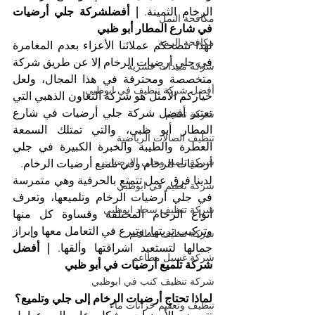
الرخام الثمينة. 
| أفضلشركة جلي أرضيات 
مكافحة النمل
في شارع المطار أبو ظبي
مكافحة الرمة
لهذا ننصحكم عملائنا الأعزاء بعدم المغامرة 
في جلي أرضيات الرخام إلا عن طريق شركة 
شركة مبيدات حشرية
متخصصة ومحترفة في هذا المجال، ولعل 
أفضل شركة تنظيف في ابوظبي
خياركم الأمثل هو شركة التعاون الذهبي التي 
تعتبر أفضل شركة جلي أرضيات في شارع 
شركة تعقيم
المطار أبو ظبي، والتي تمتلك السمعة 
تنظيف الصالات الرياضية
العطرة والطيبة والخبرة الكبيرة في جلي 
شركة تلميع وجلي الارضيات
أرضيات الرخام وفي تلميع أرضيات الرخام.
لدينا فرق عمل تتمتع بالحرفية وهي متمرسة 
شركة تعقيم في ابوظبي
في جلي أرضيات الرخام وتلميعها، وتعرف 
شركة تنظيف سجاد ابوظبي
أنواع الرخام المختلفة وقساوة كل منها 
وتركيب تربتها، وتبرع في التعامل معها وإبراز 
شركة تنظيف مطاعم
جمالها لتستعيد اشراقتها وألقها. 
| أفضل 
شركة غسيل مطاعم
شركة تلميع أرضيات في أبو ظبي
شركة تنظيف كنب في ابوظبي
لماذا تحتاج أرضيات الرخام إلى جلي وتلميع؟
تنظيف وتعقيم خزانات ماء