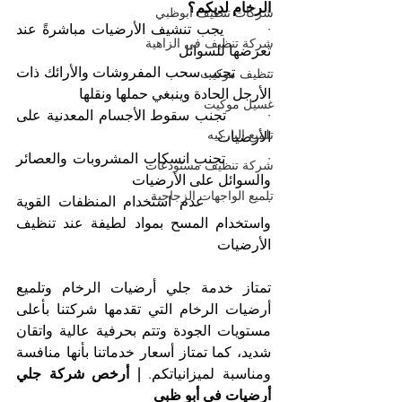
الرخام لديكم؟
شركات تنظيف ابوظبي
·        يجب تنشيف الأرضيات مباشرةً عند 
شركة تنظيف في الزاهية
تعرضها للسوائل
·        تجنب سحب المفروشات والأرائك ذات 
تنظيف موكيت
الأرجل الحادة وينبغي حملها ونقلها
غسيل موكيت
·        تجنب سقوط الأجسام المعدنية على 
تلميع الباركيه
الأرضيات
·        تجنب انسكاب المشروبات والعصائر 
شركة تنظيف مستودعات
والسوائل على الأرضيات
تلميع الواجهات الزجاجية
·        عدم استخدام المنظفات القوية 
واستخدام المسح بمواد لطيفة عند تنظيف 
الأرضيات
تمتاز خدمة جلي أرضيات الرخام وتلميع 
أرضيات الرخام التي تقدمها شركتنا بأعلى 
مستويات الجودة وتتم بحرفية عالية واتقان 
شديد، كما تمتاز أسعار خدماتنا بأنها منافسة 
ومناسبة لميزانياتكم. 
| أرخص شركة جلي 
أرضيات في أبو ظبي