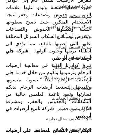
تتعرض الأرضيات بشكل عام إلى عوامل 
شركة تعقيم وتطهير
كثيرة تجعلها متعبة وتبدو عليها علامات 
الزمن من خدوش وتصدعات وحفر نتيجة 
شركة تنظيف ستائر
الاستخدام المتكرر، حيث تصبح سطوحها 
شركة تلميع زجاج وواجهات
خشنة وتكسوها الخدوش والتصدعات 
وتتعرض أيضاً الى انسكاب السوائل المختلفة 
شركة تنظيف مطابخ
عليها التي تصيبها بالبقع، مما يؤدي الى 
شركة تنظيف المباني
انطفاء بريقها وخبوت ألوانها. 
| شركة جلي 
شركة تنظيف فلل
أرضيات في أبو ظبي
تبرع كوادرنا الفنية في معالجة أرضيات 
شركة تنظيف المطاعم
الرخام وترميمها وتقوم من خلال خدمة جلي 
شركة تنظيف في مدينة خليفة
أرضيات الرخام أيضاً بتسوية منسوبها 
وتلميعها، لتستعيد أرضيات الرخام لديكم 
غسيل السجاد
نضارتها وتعود ناعمة الملمس خالية من 
غسيل وتعقيم الحمامات
التشققات والخدوش والحفر، ومشرقة 
شركة تنظيف ستائر
الألوان من جديد. 
| شركة تلميع أرضيات في 
أبو ظبي
شركة تنظيف محال تجارية
خدمة تنظيف محلات
اليكم بعض النصائح للمحافظ على أرضيات 