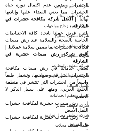
الحشرات ويضمن عدم اكتمال دورة حياة 
شركة تعقيم وتطهير
الحشرات مما يعني القضاء عليها وإبادتها 
شركة تنظيف ستائر
نهائياً. 
| أفضل شركة مكافحة حشرات في 
الشارقة
شركة تلميع زجاج وواجهات
يلتزم فريق عملنا باتخاذ كافة الاحتياطات 
شركة تنظيف مطابخ
الخاصة بالصحة والسلامة عند رش مبيدات 
شركة تنظيف المباني
مكافحة الحشرات بما يضمن سلامة عملائنا. 
| 
أقوى شركة رش مبيدات حشرية في 
شركة تنظيف فلل
الشارقة
شركة تنظيف المطاعم
تغطي خدماتنا في رش مبيدات مكافحة 
الحشرات الشارقة وضواحيها، وتشمل طيفاً 
شركة تنظيف في مدينة خليفة
واسعاً من الحشرات التي تنتشر في منطقة 
غسيل السجاد
الخليج العربي، ومنها على سبيل الذكر لا 
غسيل وتعقيم الحمامات
الحصر:
1.    رش مبيدات حشرية لمكافحة حشرات 
شركة تنظيف ستائر
النمل الأبيض
شركة تنظيف محال تجارية
2.    رش مبيدات حشرية لمكافحة حشرات 
بق الفراش
خدمة تنظيف محلات