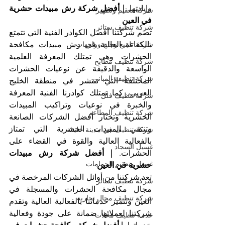
وإبادتها. 
| أفضل شركة رش مبيدات حشرية 
شركة تعقيم وتطهير
في العين
شركة تنظيف ستائر
تضم شركتنا أفضل الكوادر الفنية التي تتمتع 
شركة تلميع زجاج وواجهات
بالكفاءة العالية في رش مبيدات مكافحة 
الحشرات وهي تمتلك المعرفة العلمية 
شركة تنظيف مطابخ
الواسعة والدقيقة عن نوعيات الحشرات 
شركة تنظيف المباني
المختلفة التي تنتشر في منطقة الخليج 
العربي، كما تمتلك كوادرنا الفنية المعرفة 
شركة تنظيف فلل
والخبرة في نوعيات وتراكيب المبيدات 
شركة تنظيف المطاعم
الحشرية وتختار أفضل الشركات الصانعة 
وتنتقي المبيدات الحشرية التي تمتاز 
شركة تنظيف في مدينة خليفة
بالفعالية العالية والقوة في القضاء على 
غسيل السجاد
الحشرات. 
| أفضل شركة رش مبيدات 
غسيل وتعقيم الحمامات
حشرية في العين
تعد شركتنا من أوائل الشركات المرخصة في 
شركة تنظيف ستائر
مجال مكافحة الحشرات والمسجلة في 
شركة تنظيف محال تجارية
العين وتتميز خدماتنا بالفعالية العالية وتقدم 
شركتنا لعملائها ضمانة على جودة وفعالية 
خدمة تنظيف محلات