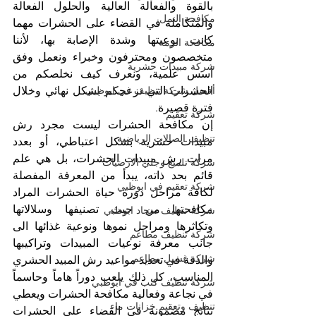
بالقوة والفعالة العالية والحلول الفعالة 
مكافحة النمل
والمتكاملة في القضاء على الحشرات مهما 
كانت نوعيتها وشدة الإصابة بها، لأننا 
مكافحة الرمة
متخصصون ومحترفون وخبراء ونعمل وفق 
شركة مبيدات حشرية
أسس علمية، ونعرف كيف نخلصكم من 
أفضل شركة تنظيف في ابوظبي
الحشرات التي تزعجكم بشكل نهائي وخلال 
فترة قصيرة.
شركة تعقيم
إن مكافحة الحشرات ليست مجرد رش 
تنظيف الصالات الرياضية
مبيدات حشرية بشكل اعتباطي، أو بعدد 
مرات رش مبيدات الحشرات، بل هي علم 
شركة تلميع وجلي الارضيات
قائم بحد ذاته، يبدأ من المعرفة المفصلة 
شركة تعقيم في ابوظبي
لكافة مراحل دورة حياة الحشرات المراد 
مكافحتها من حيث تصنيفها وسلالاتها 
شركة تنظيف سجاد ابوظبي
وتكاثرها ومراحل نموها ونوعية غذائها الى 
شركة تنظيف مطاعم
جانب معرفة نوعيات المبيدات وتراكيبها 
شركة غسيل مطاعم
والدقة في تحديد مواعيد رش المبيد الحشري 
المناسب، كل ذلك يلعب دوراً هاماً وحاسماً 
شركة تنظيف كنب في ابوظبي
في نجاعة وفعالية مكافحة الحشرات ويعطي 
تنظيف وتعقيم خزانات ماء
نتائج مضمونة في القضاء على الحشرات 