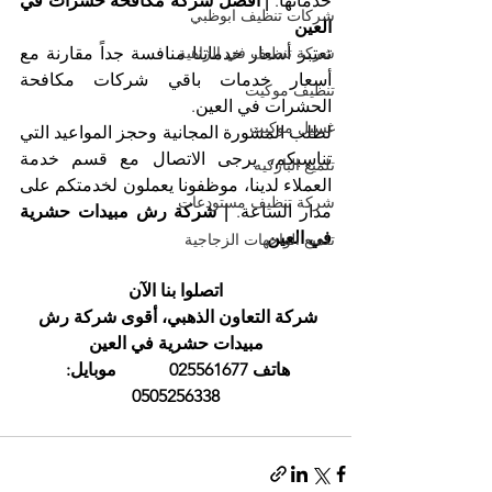
خدماتها. 
| أفضل شركة مكافحة حشرات في 
شركات تنظيف ابوظبي
العين
شركة تنظيف في الزاهية
تعتبر أسعار خدماتنا منافسة جداً مقارنة مع 
أسعار خدمات باقي شركات مكافحة 
تنظيف موكيت
الحشرات في العين.
غسيل موكيت
لطلب المشورة المجانية وحجز المواعيد التي 
تناسبكم، يرجى الاتصال مع قسم خدمة 
تلميع الباركيه
العملاء لدينا، موظفونا يعملون لخدمتكم على 
شركة تنظيف مستودعات
مدار الساعة. 
| شركة رش مبيدات حشرية 
في العين
تلميع الواجهات الزجاجية
اتصلوا بنا الآن
شركة التعاون الذهبي، أقوى شركة رش 
مبيدات حشرية في العين
هاتف 025561677            موبايل: 
0505256338