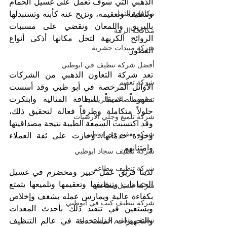
الذهبي التي سوف تعمل على غسيل الحمام 
مكافحة النمل
وتنظيفه وتعقيمه، وتزيح عنه كأبته وتستبدلها 
بالبريق واللمعان وتقضي على مسببات 
مكافحة الرمة
الروائح الكريهة لتحل مكانها أذكى أنواع 
شركة مبيدات حشرية
العطور. 
أفضل شركة تنظيف في ابوظبي
تعد شركة التعاون الذهبي من الشركات 
شركة تعقيم
الأوائل المرخصة في أبو ظبي وقد أسست 
مفهوماً عميقاً للنظافة المثالية وابتكرت 
تنظيف الصالات الرياضية
حلولاً متكاملة وطرقاً فعالة لتحقيق ذلك، 
شركة تلميع وجلي الارضيات
وقد اكتسبت السمعة الطيبة نتيجة مصداقيتها 
شركة تعقيم في ابوظبي
وجودة خدماتها، وحازت على ثقة العملاء 
وامتنانهم. 
شركة تنظيف سجاد ابوظبي
شركة تنظيف مطاعم
لدينا فريق عمل خبير ومخضرم في غسيل 
الحمامات وتنظيفها وتعقيمها وتلميعها يتمتع 
شركة غسيل مطاعم
بكفاءة عالية ويمارس عمله بشغف وإخلاص 
شركة تنظيف كنب في ابوظبي
ويستعين في تنفيذ ذلك بأحدث المعدات 
تنظيف وتعقيم خزانات ماء
والتجهيزات المستخدمة في عالم التنظيف 