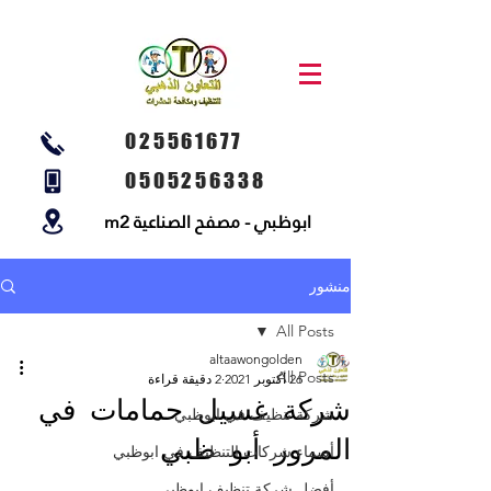
025561677
0505256338
ابوظبي - مصفح الصناعية m2
منشور
All Posts
altaawongolden
All Posts
26 أكتوبر 2021
2 دقيقة قراءة
شركة غسيل حمامات في
شركة تنظيف في ابوظبي
المرور أبو ظبي
أسماء شركات التنظيف في ابوظبي
أفضل شركة تنظيف ابوظبي