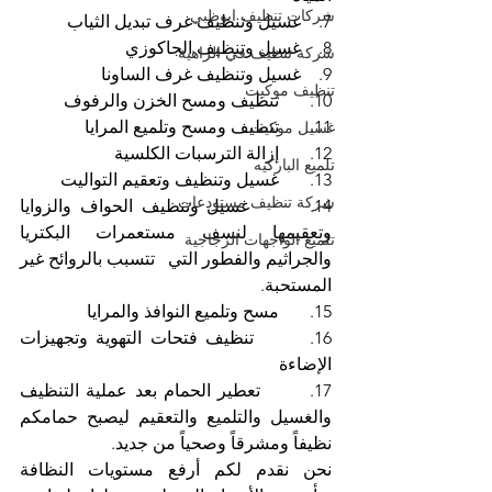
شركات تنظيف ابوظبي
7.    غسيل وتنظيف غرف تبديل الثياب
8.    غسيل وتنظيف الجاكوزي
شركة تنظيف في الزاهية
9.    غسيل وتنظيف غرف الساونا
تنظيف موكيت
10.       تنظيف ومسح الخزن والرفوف
11.       تنظيف ومسح وتلميع المرايا
غسيل موكيت
12.       إزالة الترسبات الكلسية
تلميع الباركيه
13.       غسيل وتنظيف وتعقيم التواليت
شركة تنظيف مستودعات
14.       غسيل وتنظيف الحواف والزوايا 
وتعقيمها لنسف مستعمرات البكتريا 
تلميع الواجهات الزجاجية
والجراثيم والفطور التي   تتسبب بالروائح غير 
المستحبة.
15.       مسح وتلميع النوافذ والمرايا
16.       تنظيف فتحات التهوية وتجهيزات 
الإضاءة
17.       تعطير الحمام بعد عملية التنظيف 
والغسيل والتلميع والتعقيم ليصبح حمامكم 
نظيفاً ومشرقاً وصحياً من جديد.
نحن نقدم لكم أرفع مستويات النظافة 