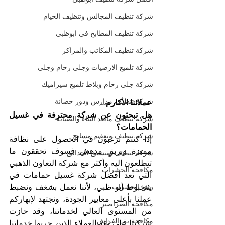
شركة تنظيف المجالس وتنظيف الخيام
شركة تنظيف المطابخ في ابوظبي
شركة تنظيف المكاتب والمراكز
شركة تلميع الارضيات وجلي رخام وجلي
شركة جلي رخام وبلاط تلميع سيراميك
شركة تنظيف مدارس ودور حضانة
عملائنا الأكارم...
هل تبحثون عن شركة محترفة في غسيل 
شركة تنظيف مابعد البناء والصيانة
الحمامات؟
شركة تنظيف وتعقيم مسابح
إذا كنتم ترغبون في الحصول على نظافة 
مميزة وبريق مدهش فسوف تحققون ما 
شركة تنظيف وتنسيق الحدائق
تتطلعون اليه وأكثر مع شركة التعاون الذهبي 
مكافحة الحشرات
التي تعد أفضل شركة غسيل حمامات في 
شخبوط أبو ظبي، لأننا نعمل بشغف ونضبط 
رش الحشرات
عملنا بأعلى معايير الجودة، ونجتهد لإبهاركم 
مكافحة الصراصير
من المستوى العالي لخدماتنا، وقد حازت 
مكافحة بق الفراش
شركتنا على ثقة العملاء الذين جربوا خدماتنا 