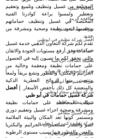
المختلفة من غسيل وتنظيف وتلميع وتعقيم 
مكافحة النمل
وتعطير ولمسوا براعة كوادرنا الفنية 
مكافحة الرمة
المختصة في غسيل وتنظيف حماماتهم 
وتعقيمها لتعود نظيفة وصحية ومشرقة من 
شركة مبيدات حشرية
جديد.
أفضل شركة تنظيف في ابوظبي
تقدم لكم شركة التعاون الذهبي خدمة غسيل 
شركة تعقيم
حمامات وفق أرفع مستويات الجودة والاتقان 
والتي تحقق لكم ما تصبون إليه في الحصول 
تنظيف الصالات الرياضية
على حمامات نظيفة ومعقمة وخالية من 
شركة تلميع وجلي الارضيات
الجراثيم والبكتريا والفطور وتشع بريقاً ولمعاً 
وتنبعث منها الروائح العطرية الذكية 
شركة تعقيم في ابوظبي
والمنعشة كل ذلك بأخفض الأسعار. 
| أفضل 
شركة تنظيف سجاد ابوظبي
شركة غسيل حمامات في أبو ظبي
تتطلب المحافظة على حمامات نظيفة 
شركة تنظيف مطاعم
ومشرقة وصحية اجراء غسيل وتعقيم دوري 
شركة غسيل مطاعم
ومستمر كونها تعد المكان والبيئة الملائمة 
شركة تنظيف كنب في ابوظبي
لنمو وانتشار مستعمرات الجراثيم والبكتريا 
والعفن والفطور فيها بسبب مستوى الرطوبة 
تنظيف وتعقيم خزانات ماء