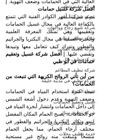
العالية التي في الحمامات وضعف التهوية. 
| 
شركة تعقيم وتطهير
أفضل شركة غسيل حمامات
تضم شركتنا أمهر الكوادر الفنية التي تتمتع 
شركة تنظيف ستائر
بالكفاءة العالية في مجال غسيل الحمامات 
شركة تلميع زجاج وواجهات
وتعقيمها وهي تمتلك المعرفة العلمية 
شركة تنظيف مطابخ
والخبرة العملية في مجال البكتريا والجراثيم 
والفطور وتدرك كيف تتعامل معها وتبيدها 
شركة تنظيف المباني
وتقضي عليها. 
| أفضل شركة غسيل وتعقيم 
شركة تنظيف فلل
حمامات في أبو ظبي
شركة تنظيف المطاعم
من أين تأتي الروائح الكريهة التي تنبعث من 
شركة تنظيف في مدينة خليفة
الحمامات؟
نتيجة كثرة استخدام المياه في الحمامات 
غسيل السجاد
وضعف التهوية وعدم دخول أشعة الشمس 
غسيل وتعقيم الحمامات
إلى داخل الحمامات وانتشار أبخرة المياه في 
شركة تنظيف ستائر
جو الحمامات، يصبح الحمام المكان المفضل 
لنمو وتكاثر البكتريا والجراثيم والفطور في 
شركة تنظيف محال تجارية
مختلف أرجاء الحمام، مما يجعل الحمام 
خدمة تنظيف محلات
متسخاً وتنبعث منه روائح غير مستحبة 