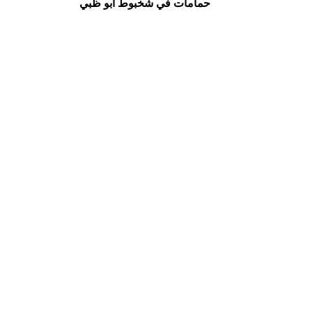
حمامات في شخبوط أبو ظبي
اتصلوا بنا الآن
أفضل شركة غسيل حمامات في شخبوط 
أبو ظبي، شركة التعاون الذهبي
هاتف 025561677            موبايل: 
0505256338
إظهار الكل
المنشورات الأخيرة