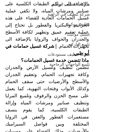
بالإضافة الى تراكم الطبقات الكلسية على 
شركات تنظيف ابوظبي
صنابير ومرشات المياه، ولا تكفي عملية 
شركة تنظيف في الزاهية
غسيل الحمامات العادية للقضاء على هذه 
تنظيف موكيت
الجراثيم والبكتريا والفطور بل تحتاج إلى 
عملية تعقيم عميق وتطهير لكافة الأسطح 
غسيل موكيت
والجدران والحواف والزوايا بالإضافة الى 
تلميع الباركيه
تجهيزات الحمام. 
| شركة غسيل حمامات في 
أبو ظبي
شركة تنظيف مستودعات
ماذا تتضمن خدمة غسيل الحمامات؟
تلميع الواجهات الزجاجية
تتضمن تنظيف وغسيل الأرض والجدران 
وكافة تجهيزات الحمام، وتعقيم الجدران 
والأسطح والأرضيات حتى سقف الحمام 
وكذلك الأبواب وفتحات التهوية، كما يعمل 
على مسح الخزن والرفوف وتلميع المرايا 
وتنظيف صنابير ومرشات المياه وإزالة 
الطبقات الكلسية، كما يقوم بنسف 
مستعمرات الفطور والعفن في الزوايا 
المختلفة وبين فواصل السيراميك 
والأرضيات، وذلك للقضاء على مسببات 