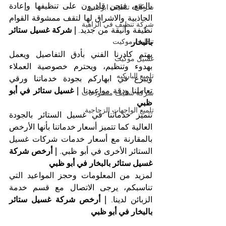
بالبقع، فنحن قادرون على تنظيفها وإعادة 
شركات تنظيف ابوظبي
الجاذبية والاشراق لها لتقف ممشوقة القوام 
شركة تنظيف في الزاهية
نظيفة وأنيقة من جديد. 
| شركة غسيل ستائر 
تنظيف موكيت
بالبخار 
يهتم كادرنا الفني بأدق التفاصيل ويعمل 
غسيل موكيت
بهدوء وتنظيم، ويحترم خصوصية العملاء 
تلميع الباركيه
ويبرع في ابهاركم بجودة خدماتنا ورقي 
تعاملنا ودقة مواعيدنا. 
| غسيل ستائر في أبو 
شركة تنظيف مستودعات
ظبي
تلميع الواجهات الزجاجية
تتميز خدماتنا في غسيل الستائر بالجودة 
العالية كما تتميز أسعار خدماتنا بأنها الأرخص 
بالمقارنة مع أسعار خدمات شركات غسيل 
الستائر الأخرى في أبو ظبي. 
| أرخص شركة 
غسيل ستائر بالبخار في أبو ظبي
لمزيد من المعلومات وحجز المواعيد التي 
تناسبكم، يرجى الاتصال مع قسم خدمة 
الزبائن لدينا. 
| أرخص شركة غسيل ستائر 
بالبخار في أبو ظبي