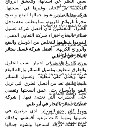
بغض النظر عن أسبابها، وتتعشق الروائح 
شركة تعقيم وتطهير
المختلفة من دخان وغيرها في أنسجتها، 
فتكسوها الغبار وتشوه جمالها البقع وتصبح 
شركة تنظيف ستائر
مخزناً للروائح الكريهة، مما يتطلب معه تدخل 
شركة تلميع زجاج وواجهات
الخبراء المختصين لدى أفضل شركة غسيل 
شركة تنظيف مطابخ
ستائر بالبخار، خبراء شركة التعاون الذهبي، 
ليقوموا بتنظيفها للتخلص من الاوساخ والبقع 
شركة تنظيف المباني
والروائح الكريهة. 
| أفضل شركة غسيل ستائر 
شركة تنظيف فلل
بالبخار في أبو ظبي
يبرع كادرنا الفني في اختيار انسب الحلول 
شركة تنظيف المطاعم
والطرق لتنظيف وغسيل الستائر وإزالة البقع 
شركة تنظيف في مدينة خليفة
عنها ويعمل على تنظيف وغسيل الستائر 
بالبخار التي تعد من أفضل الطرق التي تزيل 
غسيل السجاد
البقع والأوساخ حتى عمق أنسجتها وتقضي 
غسيل وتعقيم الحمامات
على الحشرات التي تختبئ فيها. 
| شركة 
شركة تنظيف ستائر
تنظيف ستائر بالبخار في أبو ظبي
مهما كان عدد الستائر الذي ترغبون في 
شركة تنظيف محال تجارية
غسيلها ومهما كانت نوعية أقمشتها وكذلك 
خدمة تنظيف محلات
مهما كانت درجة اتساخها وتشوه جمالها 