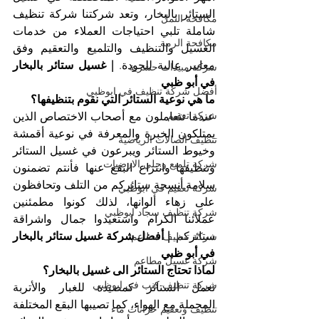
الستائر بالبخار، وتعد شركتنا شركة تنظيف 
مكافحة النمل
شاملة تلبي احتياجات العملاء من خدمات 
مكافحة الرمة
الغسيل والتنظيف والتلميع والتعقيم وفق 
معايير عالية للجودة. 
| غسيل ستائر بالبخار 
شركة مبيدات حشرية
في أبو ظبي
أفضل شركة تنظيف في ابوظبي
ما هي نوعية الستائر التي نقوم بتنظيفها؟
شركة تعقيم
عندما تتعاملون مع أصحاب الاختصاص الذين 
يمتلكون الخبرة والمعرفة في نوعية أقمشة 
تنظيف الصالات الرياضية
وخيوط الستائر ويبرعون في غسيل الستائر 
شركة تلميع وجلي الارضيات
وتنظيفها وانتزاع البقع عنها فأنتم تضمنون 
سلامة أنسجة ستائركم من التلف وتحافظون 
شركة تعقيم في ابوظبي
على زهاء ألوانها، لذلك كونوا مطمئنين 
شركة تنظيف سجاد ابوظبي
عملائنا الكرام واستعيدوا جمال واشراقة 
ستائركم. 
| أفضل شركة غسيل ستائر بالبخار 
شركة تنظيف مطاعم
في أبو ظبي
شركة غسيل مطاعم
لماذا تحتاج الستائر الى غسيل بالبخار؟
شركة تنظيف كنب في ابوظبي
تعمل الستائر كمصيدة للغبار والأتربة 
المحملة مع الهواء، كما تصيبها البقع المختلفة 
تنظيف وتعقيم خزانات ماء