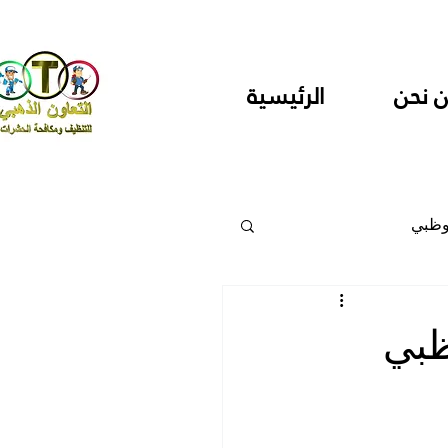
 نحن
الرئيسية
وظبي
 والمراكز
ظبي
دارس ودور حضانة