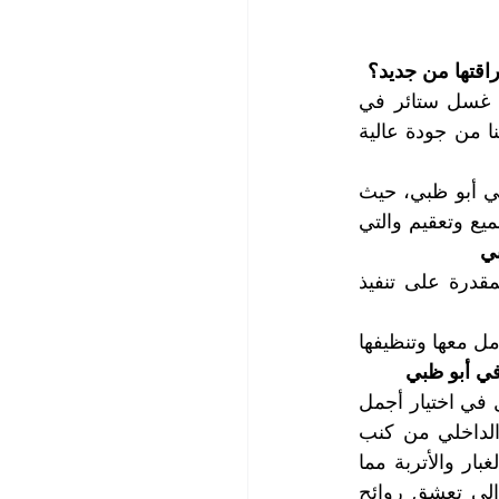
اقتها من جديد؟
سوف يكون اختيارك لخدمات غسيل وتنظيف الستائر التي تقدمها لك أفضل شركة غسل ستائر في 
الباهية أبو ظبي، شركة التعاون الذهبي مثالياً وصائباً %100 لما تتميز به خدمات شركتنا من جودة عالية 
تعتبر شركة التعاون الذهبي من الشركات الأوائل التي تقدم خدمات تنظيف شاملة في أبو ظبي، حيث 
توفر لك سيدتي جميع احتياجاتك من خدمات النظافة المختلفة من غسيل وتنظيف وتلميع وتعقيم والتي 
بي
تضم شركتنا خيرة الكوادر الفنية الخبيرة والمحترفة والتي تتمتع بالكفاءة العالية والمقدرة على تنفيذ 
يعرف كادرنا الفني مزايا وعيوب ومواصفات كافة أنواع أقمشة الستائر ويبرع في التعامل معها وتنظيفها 
في أبو ظبي
تضفي الستائر لمسة من الأناقة والرقي الى ديكور المنزل الداخلي وتبدع سيدة المنزل في اختيار أجمل 
أنواع الستائر لمملكتها، وتخلق الستائر الانسجام والتناغم مع باقي مكونات الديكور الداخلي من كنب 
ومفروشات وسجاد وتعمل الستائر على حجب الضوء ومنح الخصوصية وصد ذرات الغبار والأتربة مما 
يجعلها متسخة كما تصيب البقع أقمشة الستائر بغض النظر عن مسبباتها بالإضافة الى تعشق روائح 