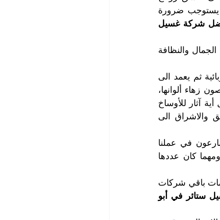
الدخان والنراجيل والروائح الأخرى في أنسجتها وتبهت ألوانها وينطفئ جمالها، مما يستوجب ضرورة 
| أفضل شركة غسيل 
لا مبرر للقلق سيدتي، فنحن نعمل من أجل خدمتك وراحتك ونؤكد لك بأننا سوف نعيد الجمال والنظافة 
يقوم كادرنا الفني المختص بإزالة الغبار والأتربة عن الستائر بواسطة المكانس الكهربائية ثم يعمد الى 
انتزاع البقع المتواجدة عنها بواسطة مواد خاصة تحافظ على متانة أقمشة الستائر وتصون زهاء ألوانها، 
ثم يتم غسيل ستائر منزلك بواسطة البخار الذي ينظف عمق خيوطها وأقمشتها ويزيل أية آثار للأوساخ 
والبقع، كما يتم تعطير الستائر خلال عملية غسل الستائر مما يعيد النظافة والرونق والاشراق الى 
مهما كانت طريقة تركيب ستائر منزلك سيدتي فلا مشكلة لدينا لأننا متخصصون وبارعون في عملنا 
وسوف يقوم فريق عملنا بتنظيف وغسيل الستائر لديك مهما كانت نوعية أقمشتها ومهما كان عددها 
تتميز خدماتنا بأعلى درجات الجودة وتعد أسعار خدماتنا الأرخص مقارنة مع أسعار خدمات باقي شركات 
| أرخص شركة غسيل ستائر في أبو 