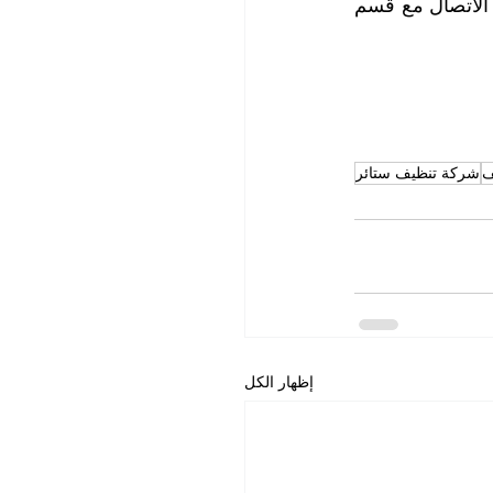
للاستفسار والحصول على المزيد من المعلومات وحجز المواعيد التي تناسبكم، يرجى الاتصال مع قسم 
ف
شركة تنظيف ستائر
إظهار الكل