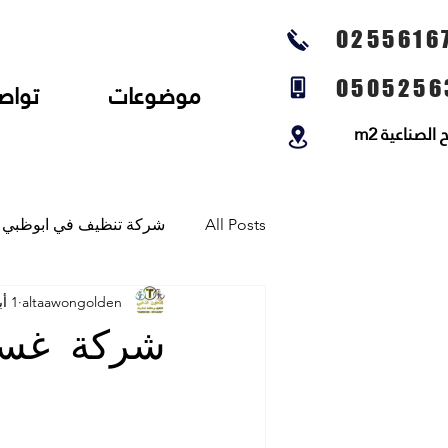
0255616
0505256
موضوعات
تواص
لصناعية m2
All Posts
شركة تنظيف في ابوظبي
altaawongolden
1 أبريل 2022
شركة تنظيف المجالس وتنظيف الخي
شركة غسيل
شركة تلميع الارضيات وجلي رخام و