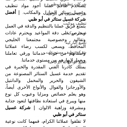
شركات تنظيف ابوظبي
يستخدم طاقم عملنا أجود مواد تنظيف 
وغسيل ستائر المنازل والمكاتب. 
| أفضل 
شركة تنظيف في الزاهية
شركة غسيل ستائر في أبو ظبي
تنظيف موكيت
يتمتع فريق عملنا بالتنظيم والدقة في العمل 
ويحرص على دقة المواعيد ويحترم عادات 
غسيل موكيت
وتقاليد وخصوصية مجتمعنا الخليجي 
تلميع الباركيه
المحافظ، ويسعى لكسب رضاء عملائنا 
شركة تنظيف مستودعات
وامتنانهم من جودة خدماتنا ورقي تعاملنا 
ويعمل لإبهارهم من مستوى خدماتنا.
تلميع الواجهات الزجاجية
يمتلك كادرنا الفني المقدرة والخبرة في 
تقديم خدمة غسيل الستائر المصنوعة من 
الشيفون والحرير والمخمل والدانتيل 
والأورجانزا والفوال والأنواع الأخرى أيضاً، 
وهو يعلم خصائص ومزايا وعيوب كل نوع 
منها ويبرع في استعادة نظافتها لتعود جذابة 
ومشرقة وزاهية الالوان. 
| شركة غسيل 
ستائر في أبو ظبي
لا تقلقوا عملائنا الكرام، فمهما كانت نوعية 