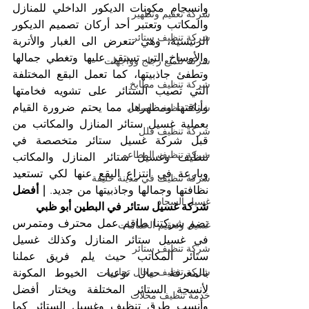
وانسجام مكونات الديكور الداخلي للمنازل 
شركة تعقيم وتطهير
والمكاتب وتعتبر أحد أركان تصميم الديكور 
شركة تنظيف ستائر
الرئيسية، وهي تتعرض الى الغبار والأتربة 
والأوساخ التي تستقر عليها وتغطي جمالها 
شركة تلميع زجاج وواجهات
وتطفئ جاذبيتها، كما تعمل البقع المختلفة 
شركة تنظيف مطابخ
التي تصيب الستائر على تشويه فخامتها 
وأناقتها ومظهرها، مما يحتم ضرورة القيام 
شركة تنظيف المباني
بعملية غسيل ستائر المنازل والمكاتب من 
شركة تنظيف فلل
قبل شركة غسيل ستائر متخصصة في 
شركة تنظيف المطاعم
تنظيف وغسيل ستائر المنازل والمكاتب 
وبارعة في انتزاع البقع عنها لكي تستعيد 
شركة تنظيف في مدينة خليفة
نظافتها وجمالها وجاذبيتها من جديد. 
| أفضل 
غسيل السجاد
شركة غسيل ستائر في البطين أبو ظبي
تضم شركتنا طاقم عمل محترف ومتمرس 
غسيل وتعقيم الحمامات
في غسيل ستائر المنازل وكذلك غسيل 
شركة تنظيف ستائر
ستائر المكاتب حيث يلم فريق عملنا 
شركة تنظيف محال تجارية
بالمعرفة حيال نوعيات الخيوط المكونة 
لأنسجة الستائر المختلفة ويختار أفضل 
خدمة تنظيف محلات
وأنسب طرق تنظيف وغسيل الستائر كما 