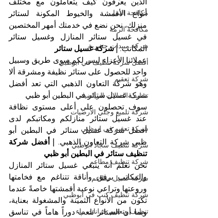
الذين يعرفون كيف يتعاملون مع مختلف 
مكافحة النمل
أنواع الأقمشة والخيوط المكونة لستائر 
منزلك، نحن نضع في خدمتك أمهر المختصين 
مكافحة الرمة
في غسيل ستائر المنازل وغسيل ستائر 
شركة مبيدات حشرية
المكاتب.
 | شركة غسيل ستائر
عملائنا الأعزاء ليس لكم سوى طريق وسبيل 
أفضل شركة تنظيف في ابوظبي
واحد للحصول على ستائر نظيفة ومشرقة ألا 
شركة تعقيم
وهو شركة التعاون الذهبي التي تعد أفضل 
شركة غسيل ستائر في البطين أبو ظبي
تنظيف الصالات الرياضية
سوف تحصلون على أعلى مستوى نظافة 
شركة تلميع وجلي الارضيات
عند غسيل ستائر منازلكم ومكاتبكم لدى 
شركة تعقيم في ابوظبي
أفضل شركة غسيل ستائر في البطين أبو 
ظبي شركة التعاون الذهبي. 
| أفضل شركة 
شركة تنظيف سجاد ابوظبي
تنظيف ستائر في البطين أبو ظبي
شركة تنظيف مطاعم
نحن نعلم أنه ينبغي غسيل ستائر المنازل 
والمكاتب برفق وأناقة تتناغم مع فخامتها 
شركة غسيل مطاعم
وروعتها وتراعي نوعية أقمشتها خاصةً عندما 
شركة تنظيف كنب في ابوظبي
تكون من الأنواع الثمينة والمشغولة بعناية، 
تنظيف وتعقيم خزانات ماء
وبما أن الستائر تلعب دوراً هاماً في تناسق 