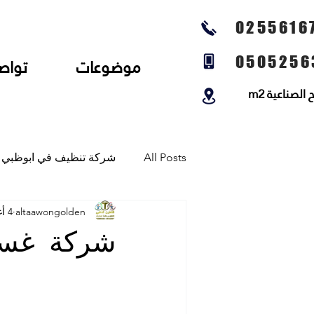
0255616
0505256
موضوعات
تواص
لصناعية m2
All Posts
شركة تنظيف في ابوظبي
altaawongolden
4 أغسطس 2025
شركة تنظيف المجالس وتنظيف الخي
شركة غسي
شركة تلميع الارضيات وجلي رخام و