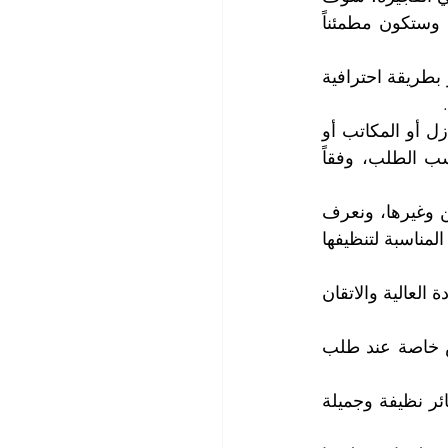
تستعيد نظافة وألق ستائرك مهما كانت متسخة ومهما كانت نوعية أقمشتها وألوانها، وستكون مطمئناً 
نحن شركة رائدة في مجال غسيل الستائر في الفجيرة، نقدم لك خدمة غسيل الستائر بطريقة احترافية 
ونقدم خدمة غسيل الستائر لجميع العملاء الأفراد والمؤسسات والشركات، سواء للمنازل أو المكاتب أو 
الفنادق أو المطاعم أو أي مكان آخر، كما نقوم بغسيل الستائر بشكل دوري أو حسب الطلب، وفقاً 
نحن نقوم بتنظيف جميع أنواع الستائر، مثل ستائر الشيفون والدانتيل والحرير والقطن وغيرها، ونعرف 
جيداً كيف نتعامل مع كل نوع من الستائر بحسب خصائصه ومتطلباته، ونستخدم المواد المناسبة لتنظيفها 
نحن نضمن لك رضاك التام عن خدمة غسيل الستائر التي نقدمها لك، والتي تتميز بالجودة العالية والاتقان 
تعتبر أسعار خدماتنا منافسة ومناسبة لجميع الميزانيات، ونوفر لك خصومات وعروض خاصة عند طلب 
اتصل بنا الآن واحجز موعدك لغسيل الستائر مع شركة التعاون الذهبي، واستمتع بستائر نظيفة وجميلة 