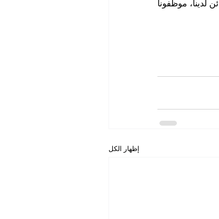
لمزيد من المعلومات، وحجز المواعيد التي تناسبك، يرجى الاتصال مع قسم خدمة الزبائن لدينا، موظفونا 
إظهار الكل