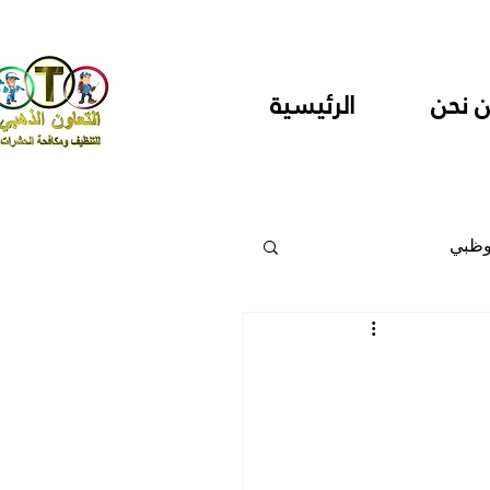
 نحن
الرئيسية
وظبي
 والمراكز
دارس ودور حضانة