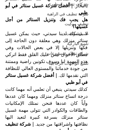
شركات تنظيف ابوظبي
بالبخار. 
| أفضل شركة غسيل ستائر في أبو 
ظبي
شركة تنظيف في الزاهية
هل يجب فك وتنزيل الستائر من أجل 
تنظيف موكيت
غسيلها؟
لا مشكلة لدينا سيدتي، حيث يمكن غسيل 
غسيل موكيت
ستائر منزلك وهي معلقة دون الحاجة إلى 
تلميع الباركيه
فكها وتنزيلها إلا في بعض الحالات وفي 
شركة تنظيف مستودعات
مطلق الأحوال ليس عليك القلق فقط اتركي 
هذه المهمة لنا وسوف تكونين راضية وممتنة 
تلميع الواجهات الزجاجية
من جودة خدماتنا والمستوى العالي للنظافة 
التي نقدمها لك. 
| أفضل شركة غسيل ستائر 
في أبو ظبي
كذلك سيدتي ينبغي أن تعلمي أنه مهما كانت 
درجة اتساخ ستائر منزلك ومهما كان عددها 
وأياً كان عددها فنحن نمتلك الإمكانيات 
والطاقات والكوادر التي تتولى مهمة غسيل 
ستائر منزلك بسرعة كبيرة لتعيد اليها 
نظافتها واشراقتها من جديد. 
| شركة تنظيف 