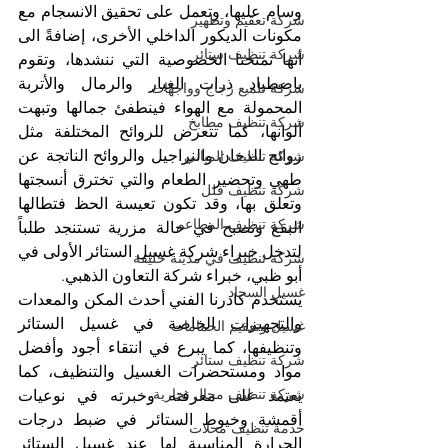
وسام عليها، وتعمل على تحقيق الانسجام مع 
شركة تعقيم وتطهير
مكونات الديكور الداخلي الأخرى، إضافةً الى 
شركة تنظيف ستائر
أنها تمنحنا الخصوصية التي ننشدها، وتقوم 
باصطياد ذرات الغبار والرمال والأتربة 
شركة تلميع زجاج وواجهات
المحمولة مع الهواء فينطفئ جمالها وتبهت 
شركة تنظيف مطابخ
ألوانها، كما تتعرض للروائح المختلفة مثل 
روائح الدخان والنراجيل والروائح الناتجة عن 
شركة تنظيف المباني
طهي وتحضير الطعام والتي تخترق أنسجتها 
شركة تنظيف فلل
وتعلق بها، وقد تكون تعيسة الحظ فتطالها 
شركة تنظيف المطاعم
البقع وتصبح في حالة مزرية تستنجد طلباً 
لتدخل خبراء شركة غسيل الستائر الأولى في 
شركة تنظيف في مدينة خليفة
أبو ظبي، خبراء شركة التعاون الذهبي.
غسيل السجاد
يستخدم كادرنا الفني أحدث المكن والمعدات 
والتجهيزات الخاصة في غسيل الستائر 
غسيل وتعقيم الحمامات
وتنظيفها، كما يبرع في انتقاء أجود وأفضل 
شركة تنظيف ستائر
مواد ومستحضرات الغسيل والتنظيف، كما 
شركة تنظيف محال تجارية
يعتمد على معرفته وخبرته في نوعيات 
أقمشة وخيوط الستائر في ضبط درجات 
خدمة تنظيف محلات
الحرارة المناسبة لها عند غسيل الستائر 