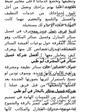
وتنظيفها وتخضع خدماتنا لأعلى معايير ضبط 
مكافحة النمل
الجودة، لأننا نهتم براحتك ونعمل من أجل 
تلبية احتياجاتك من خدمات التنظيف 
مكافحة الرمة
والغسيل والتلميع والتعقيم مهما كانت 
شركة مبيدات حشرية
المهمة صعبة أو تبدو لك مستحيلة.
لدينا فريق عمل خبير ومحترف في غسيل 
أفضل شركة تنظيف في ابوظبي
ستائر المنازل وغسيل ستائر المكاتب وهو 
شركة تعقيم
يمتلك المعرفة حول نوعيات أقمشة الستائر 
المختلفة ويدرك خصائص كل منها ويعرف 
تنظيف الصالات الرياضية
كيف يتعامل معها. 
| أفضل شركة غسيل 
شركة تلميع وجلي الارضيات
ستائر في المشرف أبو ظبي
شركة تعقيم في ابوظبي
سوف تحصلين على ستائر نظيفة ومشرقة 
وزاهية الألوان كأنها جديدة، وسوف تودين لو 
شركة تنظيف سجاد ابوظبي
تتسخ باستمرار لتريها بصورتها الجديدة بعد 
شركة تنظيف مطاعم
غسيلها وتنظيفها من قبل فريق عملنا. 
| 
شركة غسيل ستائر بالبخار في أبو ظبي
شركة غسيل مطاعم
تعد الستائر من اللمسات الهامة في تصميم 
شركة تنظيف كنب في ابوظبي
الديكور الداخلي فهي تتميز بالرقة والشموخ 
تنظيف وتعقيم خزانات ماء
إذ توشح جدران المنازل والمكاتب كأنها 