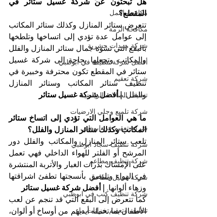
هل تبحثون عن شركة غسيل ستائر في 
مكافحة النمل
المقطع؟
تتعرض ستائر المنازل وكذلك ستائر المكاتب 
مكافحة الرمة
إلى عوامل عدة تؤدي إلى اتساخها وتلطخها 
شركة مبيدات حشرية
بالبقع التي تشوه جمال ستائر المنازل والفلل 
والمكاتب وتجعلها بحاجة إلى شركة غسيل 
أفضل شركة تنظيف في ابوظبي
ستائر في المقطع تكون محترفة وخبيرة في 
شركة تعقيم
تنظيف ستائر المكاتب وستائر المنازل 
والفلل. 
| أفضل شركة غسيل ستائر
تنظيف الصالات الرياضية
شركة تلميع وجلي الارضيات
ما هي العوامل التي تؤدي إلى اتساخ ستائر 
شركة تعقيم في ابوظبي
المكاتب وكذلك ستائر المنازل والفلل؟
تلعب ستائر المنازل والمكاتب والفلل دور 
شركة تنظيف سجاد ابوظبي
المرشح أو الفلتر للهواء الداخلي فهي تعمل 
شركة تنظيف مطاعم
على الإمساك بذرات الغبار والأتربة المنتشرة 
في الهواء وتلتصق بأنسجتها تطفئ اشراقتها 
شركة غسيل مطاعم
وزهاء ألوانها. 
| أفضل شركة غسيل ستائر
شركة تنظيف كنب في ابوظبي
كما تتعرض إلى البقع التي قد تنجم عن لعب 
تنظيف وتعقيم خزانات ماء
الأطفال بما تحمله أيديهم من أوساخ أو ألوان، 