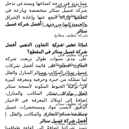
مما يزيد في درجة اتساخها ويستدعي تدخل 
شركة تعقيم وتطهير
شركة غسيل ستائر متخصصة وبارعة في 
شركة تنظيف ستائر
تنظيفها وإزالة البقع عنها وإعادة الإشراق 
والحيوية إليها من جديد. 
| أفضل شركة غسيل 
شركة تلميع زجاج وواجهات
ستائر
شركة تنظيف مطابخ
لماذا تعتبر شركة التعاون الذهبي أفضل 
شركة تنظيف المباني
شركة غسيل ستائر في المقطع؟
شركة تنظيف فلل
على مدى سنوات طوال تربعت شركة 
شركة تنظيف المطاعم
التعاون الذهبي على قائمة أفضل شركات 
غسيل ستائر المكاتب وستائر المنازل والفلل 
شركة تنظيف في مدينة خليفة
لما تمتلكه من خبرة وحرفية ومعرفة كبيرة 
غسيل السجاد
في نوعية الخيوط المكونة لأنسجة ستائر 
الفلل وكذلك ستائر المكاتب والمنازل، 
غسيل وتعقيم الحمامات
إضافةً إلى امتلاك المعرفة في الاختيار 
شركة تنظيف ستائر
الدقيق لأنسب مواد ومستحضرات غسيل 
شركة تنظيف محال تجارية
وتنظيف ستائر المنازل والمكاتب والفلل. 
| 
أفضل شركة غسيل ستائر
خدمة تنظيف محلات
تتميز شركتنا إضافةً إلى كفاءة طواقمنا 