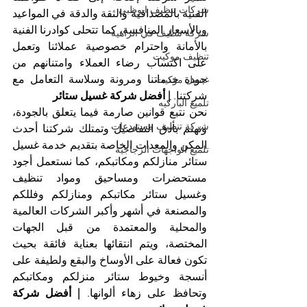
شركات تنظيف ابوظبي
الفنية بالمصداقية والثقة والدقة في المواعيد 
وبالأسعار المنافسة، كما تتحلى كوادرنا الفنية 
شركة تنظيف في الزاهية
بالأمانة واحترام خصوصية عملائنا وتعمل 
تنظيف موكيت
على اكتساب رضاء العملاء وامتنانهم من 
جودة خدماتنا ومرونة وسلاسة التعامل مع 
غسيل موكيت
شركتنا. 
| أفضل شركة غسيل ستائر
تلميع الباركيه
نحن نتبع قوانين صارمة فيما يتعلق بالجودة، 
شركة تنظيف مستودعات
ونهتم بأدق التفاصيل وتمتلك شركتنا أحدث 
المكن والمعدات الخاصة بتقديم خدمة غسيل 
تلميع الواجهات الزجاجية
ستائر منازلكم ومكاتبكم، كما نستعمل أجود 
مستحضرات ومساحيق ومواد تنظيف 
وغسيل ستائر مكاتبكم ومنازلكم وفللكم 
والمصنعة في أشهر وأكبر الشركات العالمية 
والمحلية والمعتمدة من قبل الجهات 
المختصة، ويتم انتقائها بعناية فائقة بحيث 
تكون فعالة على الأوساخ والبقع ولطيفة على 
أنسجة وخيوط ستائر منزلكم ومكاتبكم 
وتحافظ على زهاء ألوانها. 
| أفضل شركة 