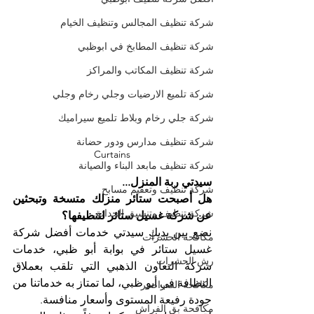
شركة تنظيف المجالس وتنظيف الخيام
شركة تنظيف المطابخ في ابوظبي
شركة تنظيف المكاتب والمراكز
شركة تلميع الارضيات وجلي رخام وجلي
شركة جلي رخام وبلاط تلميع سيراميك
شركة تنظيف مدارس ودور حضانة
Curtains
شركة تنظيف مابعد البناء والصيانة
سيدتي ربة المنزل...
شركة تنظيف وتعقيم مسابح
هل أصبحت ستائر منزلك متسخة وتبحثين 
شركة تنظيف وتنسيق الحدائق
عن شركة غسيل ستائر لتنظيفها؟
نضع بين يديكِ سيدتي خدمات أفضل شركة 
مكافحة الحشرات
غسيل ستائر في بوابة أبو ظبي، خدمات 
رش الحشرات
شركة التعاون الذهبي التي تلقب بعملاق 
النظافة في أبو ظبي، لما تمتاز به خدماتنا من 
مكافحة الصراصير
جودة رفيعة المستوى وأسعار منافسة.
مكافحة بق الفراش