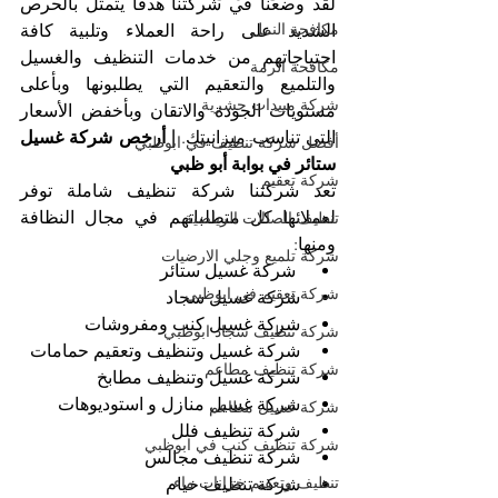
لقد وضعنا في شركتنا هدفاً يتمثل بالحرص 
مكافحة النمل
الشديد على راحة العملاء وتلبية كافة 
احتياجاتهم من خدمات التنظيف والغسيل 
مكافحة الرمة
والتلميع والتعقيم التي يطلبونها وبأعلى 
شركة مبيدات حشرية
مستويات الجودة والاتقان وبأخفض الأسعار 
التي تناسب ميزانيتك. 
| أرخص شركة غسيل 
أفضل شركة تنظيف في ابوظبي
ستائر في بوابة أبو ظبي
شركة تعقيم
تعد شركتنا شركة تنظيف شاملة توفر 
لعملائها كل متطلباتهم في مجال النظافة 
تنظيف الصالات الرياضية
ومنها:
شركة تلميع وجلي الارضيات
 شركة غسيل ستائر
شركة تعقيم في ابوظبي
شركة غسيل سجاد
شركة غسيل كنب ومفروشات
شركة تنظيف سجاد ابوظبي
شركة غسيل وتنظيف وتعقيم حمامات
شركة تنظيف مطاعم
شركة غسيل وتنظيف مطابخ
شركة غسيل منازل و استوديوهات
شركة غسيل مطاعم
شركة تنظيف فلل
شركة تنظيف كنب في ابوظبي
شركة تنظيف مجالس
تنظيف وتعقيم خزانات ماء
شركة تنظيف خيام