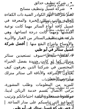
شركة تنظيف حدائق
شركة تعقيم وتطهير
 شركة غسيل وتنظيف مسابح
شركة تنظيف ستائر
تضم شركتنا أمهر الكوادر الفنية ذات الكفاءة 
العالية والتي تمتلك الخبرة والمعرفة في 
شركة تلميع زجاج وواجهات
غسيل كافة أنواع السائر مهما كانت نوعية 
شركة تنظيف مطابخ
أقمشتها ومهما كانت درجة اتساخها، وهي 
بارعة في تنظيف الستائر من الغبار والأتربة 
شركة تنظيف المباني
والأوساخ وانتزاع البقع منها. 
| أفضل شركة 
شركة تنظيف فلل
غسيل ستائر في أبو ظبي
شركة تنظيف المطاعم
لا تقلقي سيدتي سوف تستعيدين ستائر 
منزلك كما لو كانت جديدة بفضل الخبراء 
شركة تنظيف في مدينة خليفة
المختصين في شركتنا الذين يعرفون كيف 
غسيل السجاد
يعيدون الإشراقة والأناقة الى ستائر منزلك 
وبأرخص الأسعار.
غسيل وتعقيم الحمامات
للمزيد من المعلومات وطلب المشورة، 
شركة تنظيف ستائر
يرجى الاتصال بقسم خدمة الزبائن لدينا، 
شركة تنظيف محال تجارية
موظفونا مستعدون لتلبية احتياجاتكم وترتيب 
المواعيد التي تناسبكم على مدار الساعة. 
| 
خدمة تنظيف محلات
أرخص شركة غسيل ستائر في أبو ظبي