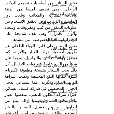
تعتبر الستائر من أساسيات تصميم الديكور 
شركة تعقيم وتطهير
الداخلي، وهي تضيف لمسةً من الرقة 
شركة تنظيف ستائر
والأناقة للمنازل والمكاتب وتلعب دور 
المايسترو الذي يبدع في تحقيق الانسجام بين 
شركة تلميع زجاج وواجهات
مكونات الديكور من كنب ومفروشات وسجاد 
شركة تنظيف مطابخ
وألوان الجدران، وهي تقف شامخةً على 
الجدران وتمنحنا الخصوصية التي ننشدها.
شركة تنظيف المباني
تعمل الستائر على فلترة الهواء الداخلي عن 
شركة تنظيف فلل
طريق اصطياد ذرات الغبار والأتربة، كما 
شركة تنظيف المطاعم
تمتص روائح الدخان والنراجيل، وربما تنال 
شيئاً من البقع خاصةً عند تواجد الأطفال، كل 
شركة تنظيف في مدينة خليفة
ذلك يجعل الستائر متسخة مطعونة الكبرياء، 
غسيل السجاد
تشوه جمالها البقع المختلفة وتكبت اشراقة 
ألوانها الغبار والأتربة، مما يستدعي تدخل 
غسيل وتعقيم الحمامات
الخبراء المختصين في شركة غسيل الستائر، 
شركة تنظيف ستائر
خبراء شركة التعاون الذهبي، لينفضوا الغبار 
شركة تنظيف محال تجارية
والأتربة عن الستائر ويقوموا بإزالة البقع التي 
أصابتها، ثم يتم غسيل الستائر بالبخار 
خدمة تنظيف محلات
لتستعيد نظافتها وتنتعش مسامات أقمشتها 