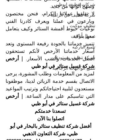
شركات تنظيف ابوظبي
وتبتهج ألوانها من جديد.
لا تقلقوا عملائنا الكرام، فنحن مختصون 
شركة تنظيف في الزاهية
وبارعون في عملنا ويعرف كادرنا الفني 
تنظيف موكيت
نوعيات خيوط أقمشة الستائر وكيف يتعامل 
معها بأناقة.
غسيل موكيت
تتميز خدماتنا بالجودة رفيعة المستوى وتعد 
تلميع الباركيه
أسعار خدماتنا الأرخص لأنكم تستحقون 
شركة تنظيف مستودعات
أفضل الخدمات وأنسب الأسعار. 
| أرخص 
شركة غسيل ستائر في أبو ظبي
تلميع الواجهات الزجاجية
لمزيد من المعلومات وطلب المشورة، يرجى 
الاتصال بقسم خدمة الزبائن لدينا، موظفونا 
مستعدون لتلبية احتياجاتكم وترتيب المواعيد 
التي تناسبكم على مدار الساعة. 
| أرخص 
شركة غسيل ستائر في أبو ظبي
تسعدنا خدمتكم
اتصلوا بنا الآن 
أفضل شركة تنظيف ستائر بالبخار في أبو 
ظبي، شركة التعاون الذهبي