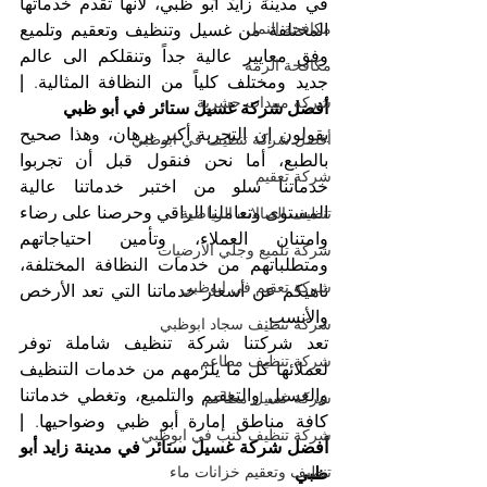
في مدينة زايد أبو ظبي، لأنها تقدم خدماتها 
مكافحة النمل
المختلفة من غسيل وتنظيف وتعقيم وتلميع 
وفق معايير عالية جداً وتنقلكم الى عالم 
مكافحة الرمة
جديد ومختلف كلياً من النظافة المثالية. 
| 
شركة مبيدات حشرية
أفضل شركة غسيل ستائر في أبو ظبي
يقولون إن التجربة أكبر برهان، وهذا صحيح 
أفضل شركة تنظيف في ابوظبي
بالطبع، أما نحن فنقول قبل أن تجربوا 
شركة تعقيم
خدماتنا سلو من اختبر خدماتنا عالية 
المستوى وتعاملنا الراقي وحرصنا على رضاء 
تنظيف الصالات الرياضية
وامتنان العملاء، وتأمين احتياجاتهم 
شركة تلميع وجلي الارضيات
ومتطلباتهم من خدمات النظافة المختلفة، 
شركة تعقيم في ابوظبي
ناهيكم عن أسعار خدماتنا التي تعد الأرخص 
والأنسب.
شركة تنظيف سجاد ابوظبي
تعد شركتنا شركة تنظيف شاملة توفر 
شركة تنظيف مطاعم
لعملائها كل ما يلزمهم من خدمات التنظيف 
والغسيل والتعقيم والتلميع، وتغطي خدماتنا 
شركة غسيل مطاعم
كافة مناطق إمارة أبو ظبي وضواحيها. 
| 
شركة تنظيف كنب في ابوظبي
أفضل شركة غسيل ستائر في مدينة زايد أبو 
تنظيف وتعقيم خزانات ماء
ظبي