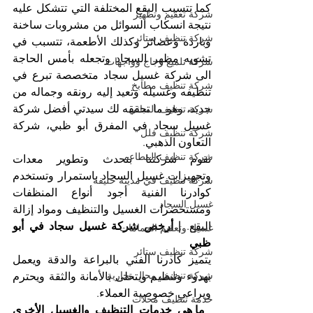
كما تتسبب البقع المختلفة التي تتشكل عليه 
شركة تعقيم وتطهير
نتيجة انسكاب السوائل من مشروبات ساخنة 
شركة تنظيف ستائر
وباردة وعصائر وكذلك الأطعمة، تتسبب في 
تشويه مظهر السجاد وتجعله بأمس الحاجة 
شركة تلميع زجاج وواجهات
الى شركة غسيل سجاد متخصصة تبرع في 
شركة تنظيف مطابخ
تنظيفه وغسيله وتعيد إليه رونقه وجماله من 
جديد، وهو ما تحققه لك سيدتي أفضل شركة 
شركة تنظيف المباني
غسيل سجاد في المفرق أبو ظبي، شركة 
شركة تنظيف فلل
التعاون الذهبي.
شركة تنظيف المطاعم
تقوم شركتنا بتحدث وتطوير معدات 
وتجهيزات غسيل السجاد باستمرار وتستخدم 
شركة تنظيف في مدينة خليفة
كوادرنا الفنية أجود أنواع المنظفات 
غسيل السجاد
ومستحضرات الغسيل والتنظيف ومواد إزالة 
البقع. 
| أرخص شركة غسيل سجاد في أبو 
غسيل وتعقيم الحمامات
ظبي
شركة تنظيف ستائر
يتميز كادرنا الفني بالبراعة والدقة ويعمل 
شركة تنظيف محال تجارية
بهدوء وتنظيم ويتحلى بالأمانة والثقة ويحترم 
ويراعي خصوصية العملاء.
خدمة تنظيف محلات
 ما هي خدمات التنظيف والغسيل الأخرى 