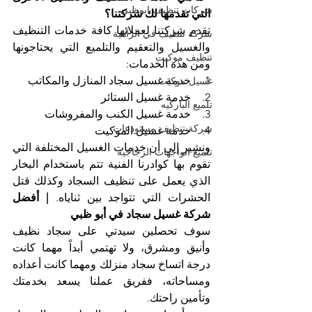
شركات تنظيف ابوظبي
التي تقدمها لك شركتنا؟
تقدم شركتنا لعملائها كافة خدمات التنظيف 
شركة تنظيف في الزاهية
والغسيل والتعقيم والتلميع التي يحتاجونها 
تنظيف موكيت
ومن هذه الخدمات:
1.    خدمة غسيل سجاد المنازل والمكاتب
غسيل موكيت
2.    خدمة غسيل الستائر
تلميع الباركيه
3.    خدمة غسيل الكنب والمفروشات
شركة تنظيف مستودعات
4.    خدمة غسيل الموكيت
ونشير إلى أن خدمات الغسيل المختلفة التي 
تلميع الواجهات الزجاجية
تقوم بها كوادرنا الفنية تتم باستخدام البخار 
الذي يعمل على تنظيف السجاد وكذلك قتل 
الحشرات التي تتواجد بين ثناياه. 
| أفضل 
شركة غسيل سجاد في أبو ظبي
سوف تحصلين سيدتي على سجاد نظيف 
وأنيق ومشرق، ولا تهتمي أبداً مهما كانت 
درجة اتساخ سجاد منزلك ومهما كانت أعداده 
ومساحاته، ففريق عملنا يسعد بخدمتك 
وتأمين راحتك.