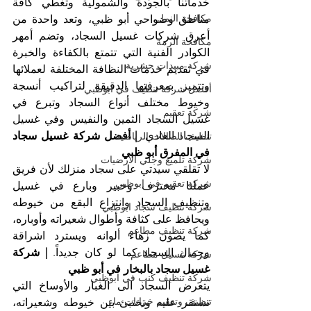
خدماتنا بالجودة والشمولية وتغطي كافة 
مكافحة النمل
مناطق وضواحي أبو ظبي، وتعد واحدة من 
أعرق شركات غسيل السجاد، وتضم أمهر 
مكافحة الرمة
الكوادر الفنية التي تتمتع بالكفاءة والخبرة 
شركة مبيدات حشرية
في تقديم خدمات النظافة المختلفة لعملائها 
وتتميز بمعرفتها الدقيقة لتراكيب أنسجة 
أفضل شركة تنظيف في ابوظبي
وخيوط مختلف أنواع السجاد وتبرع في 
شركة تعقيم
غسيل السجاد الثمين والنفيس وفي غسيل 
السجاد العادي. 
| أفضل شركة غسيل سجاد 
تنظيف الصالات الرياضية
في المفرق أبو ظبي
شركة تلميع وجلي الارضيات
لا تقلقي سيدتي على سجاد منزلك لأن فريق 
شركة تعقيم في ابوظبي
عملنا محترف وخبير وبارع في غسيل 
وتنظيف السجاد وانتزاع البقع من خيوطه 
شركة تنظيف سجاد ابوظبي
ويحافظ على كثافة وأطوال شعيراته وأوباره، 
شركة تنظيف مطاعم
كما يصون زهاء ألوانه ويسترد اشراقة 
وجمال السجاد كما لو كان جديداً. 
| شركة 
شركة غسيل مطاعم
غسيل سجاد بالبخار في أبو ظبي
شركة تنظيف كنب في ابوظبي
يتعرض السجاد الى الغبار والأوساخ التي 
تنظيف وتعقيم خزانات ماء
تستقر عليه وتختبئ بين خيوطه وشعيراته، 