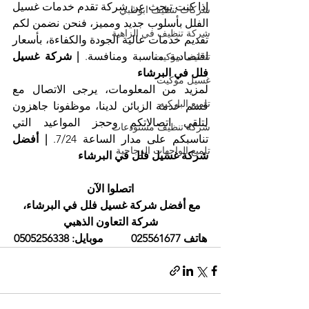
إذا كنت تبحث عن شركة تقدم خدمات غسيل 
شركات تنظيف ابوظبي
الفلل بأسلوب جديد ومميز، فنحن نضمن لكم 
شركة تنظيف في الزاهية
تقديم خدمات عالية الجودة والكفاءة، بأسعار 
اقتصادية مناسبة ومنافسة. 
| شركة غسيل 
تنظيف موكيت
فلل في البرشاء
غسيل موكيت
لمزيد من المعلومات، يرجى الاتصال مع 
تلميع الباركيه
قسم خدمة الزبائن لدينا، موظفونا جاهزون 
لتلقي اتصالاتكم وحجز المواعيد التي 
شركة تنظيف مستودعات
تناسبكم على مدار الساعة 7/24. 
| أفضل 
تلميع الواجهات الزجاجية
شركة غسيل فلل في البرشاء
اتصلوا الآن
مع أفضل شركة غسيل فلل في البرشاء، 
شركة التعاون الذهبي
هاتف 025561677          موبايل: 0505256338