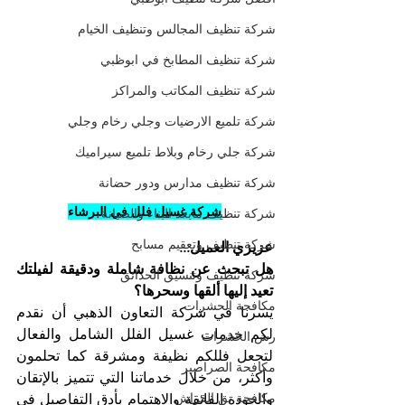
شركة تنظيف المجالس وتنظيف الخيام
شركة تنظيف المطابخ في ابوظبي
شركة تنظيف المكاتب والمراكز
شركة تلميع الارضيات وجلي رخام وجلي
شركة جلي رخام وبلاط تلميع سيراميك
شركة تنظيف مدارس ودور حضانة
شركة غسيل فلل في البرشاء
شركة تنظيف مابعد البناء والصيانة
شركة تنظيف وتعقيم مسابح
عزيزي العميل...
هل تبحث عن نظافة شاملة ودقيقة لفيلتك 
شركة تنظيف وتنسيق الحدائق
تعيد إليها ألقها وسحرها؟
مكافحة الحشرات
يسرنا في شركة التعاون الذهبي أن نقدم 
لكم خدمات غسيل الفلل الشامل والفعال 
رش الحشرات
لتجعل فللكم نظيفة ومشرقة كما تحلمون 
مكافحة الصراصير
وأكثر، من خلال خدماتنا التي تتميز بالإتقان 
مكافحة بق الفراش
والجودة الفائقة والاهتمام بأدق التفاصيل في 