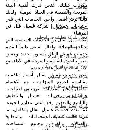
مكونات فيلتك، فنحن ندرك أهمية البيئة 
مكافحة النمل
المريحة والنظيفة في الحياة اليومية، ولذلك 
مكافحة الرمة
فإننا نوفر أفضل وأجود الخدمات التي تلبي 
احتياجات عملائنا. 
| شركة غسيل فلل في 
شركة مبيدات حشرية
البرشاء
أفضل شركة تنظيف في ابوظبي
يعد غسيل الفلل من الخدمات الأساسية التي 
يحتاجها العملاء، ولذلك نسعى دائماً لتقديم 
شركة تعقيم
خدمات غسيل الفلل بأسلوب جديد ومميز، 
تنظيف الصالات الرياضية
يتميز بالجودة العالية والسرعة في الأداء، مع 
شركة تلميع وجلي الارضيات
الالتزام التام بالمواعيد المحددة.
نقدم خدمات غسيل الفلل بأسعار تنافسية 
شركة تعقيم في ابوظبي
ومناسبة لجميع الميزانيات، مع الاهتمام 
شركة تنظيف سجاد ابوظبي
الكامل بتوفير الخدمات التي تلبي احتياجات 
عملائنا من خدمات الغسيل والتنظيف 
شركة تنظيف مطاعم
والتلميع والتعقيم وفق أعلى معايير الجودة، 
شركة غسيل مطاعم
كما نقدم خدمات غسيل الفلل بالكامل، بما 
شركة تنظيف كنب في ابوظبي
في ذلك تنظيف الحمامات والمطابخ 
والصالات والغرف وجميع المساحات 
تنظيف وتعقيم خزانات ماء