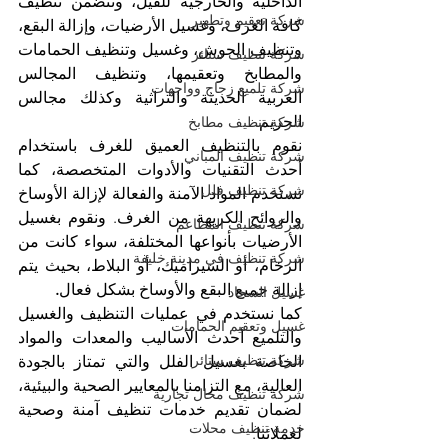
الداخلية والخارجية للفيل، وتتضمن تنظيف 
شركة تعقيم وتطهير
كافة الغرف، وغسيل الأرضيات، وإزالة البقع، 
وتنظيف الحوش، وغسيل وتنظيف الحمامات 
شركة تنظيف ستائر
والمطابخ وتعقيمها، وتنظيف المجالس 
شركة تلميع زجاج وواجهات
العربية الحديثة والتراثية وكذلك مجالس 
الحريم.
شركة تنظيف مطابخ
نقوم بالتنظيف العميق للغرف باستخدام 
شركة تنظيف المباني
أحدث التقنيات والأدوات المتخصصة، كما 
شركة تنظيف فلل
نستخدم المواد الآمنة والفعالة لإزالة الأوساخ 
والروائح الكريهة من الغرف. ونقوم بغسيل 
شركة تنظيف المطاعم
الأرضيات بأنواعها المختلفة، سواء كانت من 
شركة تنظيف في مدينة خليفة
الرخام، أو السيراميك، أو البلاط، بحيث يتم 
إزالة جميع البقع والأوساخ بشكل فعال
.
غسيل السجاد
كما نستخدم في عمليات التنظيف والغسيل 
غسيل وتعقيم الحمامات
والتلميع أحدث الأساليب والمعدات والمواد 
شركة تنظيف ستائر
الخاصة بغسيل الفلل والتي تمتاز بالجودة 
العالية، مع التزامنا بالمعايير الصحية والبيئية، 
شركة تنظيف محال تجارية
لضمان تقديم خدمات تنظيف آمنة وصحية 
خدمة تنظيف محلات
لعملائنا.