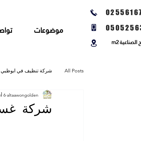
0255616
0505256
موضوعات
تواص
لصناعية m2
All Posts
شركة تنظيف في ابوظبي
altaawongolden
6 أغسطس 2025
شركة تنظيف المجالس وتنظيف الخي
شركة غسي
شركة تلميع الارضيات وجلي رخام و