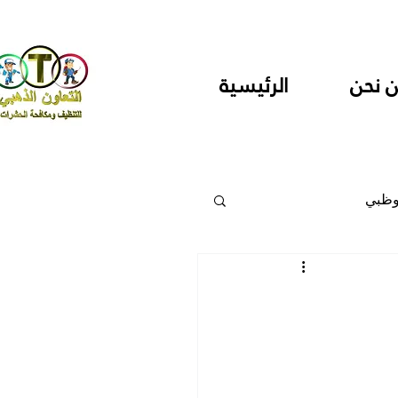
 نحن
الرئيسية
وظبي
 والمراكز
دارس ودور حضانة