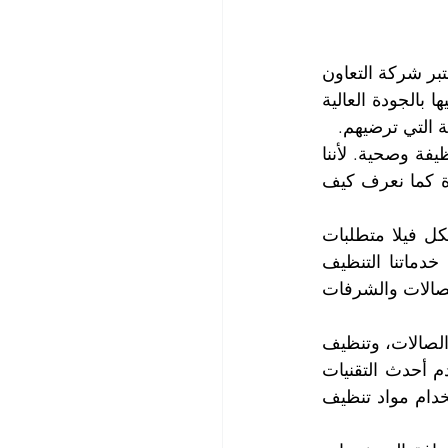
إذا كنت تبحث عن نظافة فائقة واستثنائية لفيلتك، فإن شركتنا هي الخيار الأمثل لك. تعتبر شركة التعاون 
الذهبي، أقوى شركة غسيل فلل في رأس الخيمة على مدى سنوات طويلة تميزت فيها بالجودة العالية 
ة التي ترضيهم.
نحن نقدم خدمة غسيل الفلل المميزة التي تتجاوز توقعات العملاء وتضمن لهم بيئة نظيفة وصحية. لأننا 
نعرف كيف نعتني بالفلل العصرية المصممة بأناقة وحداثة والمجهزة بالمرافق الفاخرة كما نعرف كيف 
تتضمن عملية غسيل الفلل، تنظيف كافة الجوانب التي يمكن أن يحتاجها عملاؤنا، فلكل فيلا متطلبات 
تنظيف فريدة، ولذلك نقدم خدمات مخصصة تناسب كل فيلا بشكل فردي. تتضمن خدماتنا التنظيف 
الشامل للمناطق الداخلية والخارجية، بما في ذلك غرف النوم والحمامات والمطابخ والصالات والشرفات 
يحتل تنظيف الأرضيات وتخليصها من البقع العمل الأكبر، بالإضافة الى تنظيف الغرف والصالات، وتنظيف 
وتلميع النوافذ وتنظيف الأثاث، نظافتنا تغطي كل جزء من الفيلا بعناية فائقة. ونستخدم أحدث التقنيات 
والمعدات لضمان النتائج المذهلة والجودة العالية. بالإضافة إلى ذلك، نحرص على استخدام مواد تنظيف 