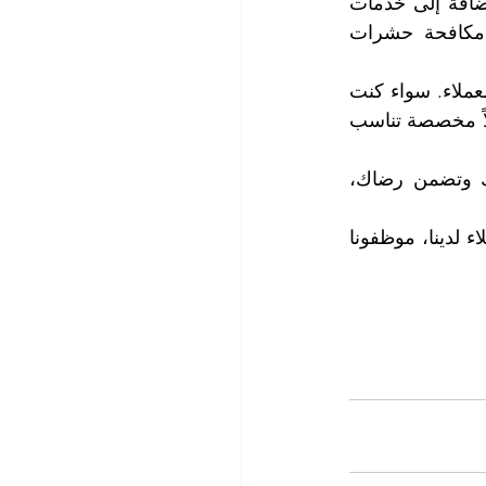
كما نهتم في شركتنا بتنظيف مدخل الفيلا فيتم تنظيف الحوش وتنسيق النباتات، بالإضافة إلى خدمات 
مكافحة الحشرات والقوارض عند الحاجة، فنحن شركة تنظيف شاملة وشركة مكافحة حشرات 
تتميز خدمتنا بالمرونة العالية والاحترافية، حيث نقدم خيارات متعددة لتلبية احتياجات العملاء. سواء كنت 
بحاجة إلى تنظيف لمرة واحدة أو تنظيف دوري أسبوعي أو شهري، فإننا نقدم لك حلولاً مخصصة تناسب 
لدينا فريق عمل مدرب ومؤهل تأهيلاً عالياً، لنقدم لك خدمة تنظيف تفوق توقعاتك وتضمن رضاك، 
لمزيد من المعلومات وحجز الموعد الذي يناسبك، يرجى الاتصال مع قسم خدمة العملاء لدينا، موظفونا 