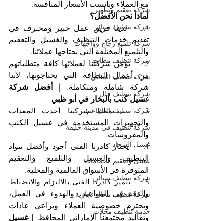
مع العملاء وبأنسب الأسعار المنافسة.
شركة تعقيم وتطهير
لماذا نحن الأفضل؟
شركة تنظيف ستائر
1.    لدينا فريق عمل خبير ومحترف في 
تقديم خدمات التنظيف والغسيل والتعقيم 
شركة تلميع زجاج وواجهات
والتلميع المختلفة التي يحتاجها عملائنا.
شركة تنظيف مطابخ
2.    تؤمن شركتنا لعملائها كافة متطلباتهم 
من أعمال النظافة التي يحتاجونها، لأننا 
شركة تنظيف المباني
شركة شاملة ومتكاملة. 
| أفضل شركة 
شركة تنظيف فلل
غسيل كنب بالبخار في أبو ظبي
شركة تنظيف المطاعم
3.    تمتلك شركتنا أحدث المعدات 
والتجهيزات المستخدمة في غسيل الكنب 
شركة تنظيف في مدينة خليفة
والمفروشات.
غسيل السجاد
4.    يختار كادرنا الفني أجود وأفضل مواد 
التنظيف والغسيل والتلميع والتعقيم 
غسيل وتعقيم الحمامات
المتوفرة في الأسواق العالمية والمحلية.
شركة تنظيف ستائر
5.    يتميز كادرنا الفني بالالتزام والانضباط 
والدقة في المواعيد، والهدوء في العمل، 
شركة تنظيف محال تجارية
ويحترم خصوصية العملاء ويراعي عادات 
خدمة تنظيف محلات
وتقاليد مجتمعنا الإماراتي المحافظ. 
| غسيل 