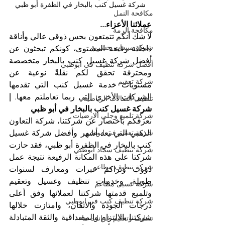
شركة غسيل كنب بالبخار في الظفرة أبو ظبي
مكافحة النمل
عملائنا الأعزاء...
مكافحة الرمة
لا شك أنكم تتمتعون بحس ذوقي عالي وأناقة 
شركة مبيدات حشرية
داخلية رفيعة المستوى، كونكم تبحثون عن 
أفضل شركة غسيل كنب بالبخار متخصصة 
أفضل شركة تنظيف في ابوظبي
ومحترفة تحقق لكم نقلةً نوعية عن 
شركة تعقيم
مستويات خدمة غسيل كنب التي تقدمها 
الشركات الأخرى التي ربما تعاملتم معها. 
| 
تنظيف الصالات الرياضية
شركة غسيل كنب بالبخار في أبو ظبي
شركة تلميع وجلي الارضيات
نعرفكم باختصار عن شركتنا، شركة التعاون 
شركة تعقيم في ابوظبي
الذهبي التي تعد أشهر وأفضل شركة غسيل 
كنب بالبخار في الظفرة أبو ظبي، فقد حازت 
شركة تنظيف سجاد ابوظبي
شركتا على هذه المكانة الرفيعة نتيجة عمل 
شركة تنظيف مطاعم
دؤوب وتراكم خبرات ومعارف لسنوات 
طويلة، وخدمات تنظيف وغسيل وتعقيم 
شركة غسيل مطاعم
وتلميع قدمتها شركتنا لعملائها وفق أعلى 
شركة تنظيف كنب في ابوظبي
درجات الجودة والاتقان، وامتازت خلالها 
شركتنا بالالتزام والمصداقية والثقة المتبادلة 
تنظيف وتعقيم خزانات ماء