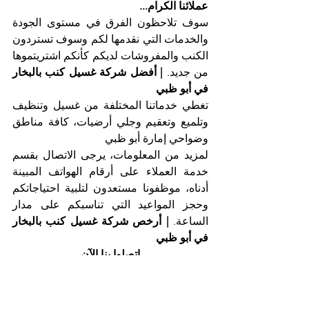
عملائنا الكرام...
سوف تلاحظون الفرق في مستوى الجودة 
والخدمات التي نقدمها لكم وسوف تستردون 
الكنب والمفروشات لديكم كأنكم اشتريتموها 
من جديد. 
| أفضل شركة غسيل كنب بالبخار 
في أبو ظبي
تغطي خدماتنا المختلفة من غسيل وتنظيف 
وتلميع وتعقيم وجلي أرضيات، كافة مناطق 
وضواحي إمارة أبو ظبي
لمزيد من المعلومات، يرجى الاتصال بقسم 
خدمة العملاء على أرقام الهواتف المبينة 
أدناه، موظفونا مستعدون لتلبية احتياجاتكم 
وحجز المواعيد التي تناسبكم على مدار 
الساعة. 
| أرخص شركة غسيل كنب بالبخار 
في أبو ظبي 
اتصلوا بنا الآن
أفضل شركة غسيل كنب بالبخار في أبو 
ظبي، شركة التعاون الذهبي
هاتف 025561677          موبايل: 0505256338