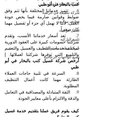
شركات تنظيف ابوظبي
كنب بالبخار في أبو ظبي
6.    تتميز خدماتنا المختلفة بأنها تتم وفق 
شركة تنظيف في الزاهية
ضوابط وقوانين صارمة فيما يخص جودة 
تنظيف موكيت
العمل، لأننا لا نهمل أي جزء أو تفصيل مهما 
كان صغيراً.
غسيل موكيت
7.    تعد أسعار خدماتنا الأنسب، وتقدم 
تلميع الباركيه
شركتنا حسومات كبيرة على العقود الدورية 
شركة تنظيف مستودعات
لمختلف خدمات التنظيف والغسيل والتعقيم 
والتلميع التي توفرها شركتنا لعملائها. 
| 
تلميع الواجهات الزجاجية
أرخص شركة غسيل كنب بالبخار في أبو 
ظبي
8.    السرعة في تلبية حاجات العملاء 
الطارئة مهما كانت أعمال التنظيف 
المطلوبة.
9.    الثقة المتبادلة والمصداقية في التعامل 
والدقة والالتزام بأعلى معايير الجودة.
كيف يقوم فريق عملنا بتقديم خدمة غسيل 