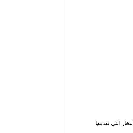
لم يعد اتساخ الكنب والمفروشات وتلطخها بالبقع أمراً مفزعاً مع خدمة غسيل كنب بالبخار التي تقدمها 