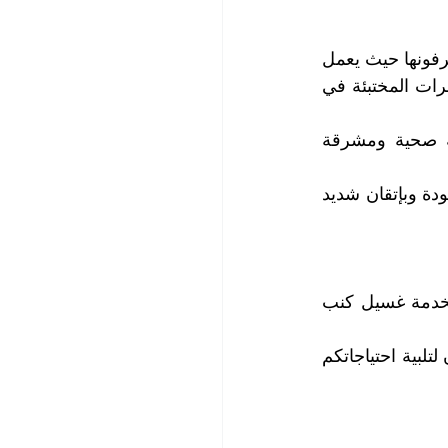
ومن الجدير ذكره أن غسيل الكنب والمفروشات بالبخار يقدم لكم خدمة كبيرة قد لا تعرفونها حيث يعمل 
البخار على تحلل البقع وإزالتها وتؤدي درجات الحرارة المرتفعة للبخار إلى قتل الحشرات المختبئة في 
بعد انتهاء خدمة غسيل كنب بالبخار سوف تحصلون على كنب ومفروشات نظيفة صحية ومشرقة 
نحن نقدم لكم أرفع مستويات غسيل الكنب والمفروشات والتي تتم بأعلى درجات الجودة وبإتقان شديد 
كما توفر لكم شركتنا عروض مميزة وحسومات كبيرة ومغرية على العقود الدورية لخدمة غسيل كنب 
لحجز المواعيد التي تناسبكم يرجى الاتصال بقسم خدمة العملاء لدينا، موظفونا يعملون لتلبية احتياجاتكم 