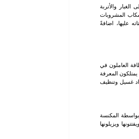
كما تعلمون فإن الكنب والمفروشات هي أكثر الأثاث المنزلي استخداماً وتتعرض الى الغبار والأتربة 
والأوساخ نتيجة هذا الاستخدام المتكرر، كما تطالها البقع المختلفة التي تنتج عن انسكاب المشروبات 
الساخنة والباردة والعصائر والسوائل المختلفة عليها إضافةً إلى سقوط الطعام وفتاته عليها، اضافةً 
مما يجعلها متسخة ومشوهة الجمال تكسوها البقع المختلفة، وهنا يأتي دور خبراء النظافة العاملون في 
شركة التعاون الذهبي الذين يعرفون تراكيب أنسجة وخامات الكنب والمفروشات، كما يمتلكون المعرفة 
في طبيعة البقع والأوساخ ويعالجونها بالخبرة عن طريق اختيار أنسب وأجود أنواع مواد غسيل وتنظيف 
حيث يقوم فريق عملنا بإزالة الغبار والأتربة والأوساخ عن الكنب والمفروشات أولاً بواسطة المكنسة 
الكهربائية ثم يعالجون البقع المستعصية والمتغلغلة في أنسجة الكنب والمفروشات ويفتتونها ويزيلونها 