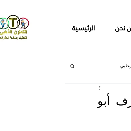
 نحن
الرئيسية
وظبي
 والمراكز
ف أبو
دارس ودور حضانة