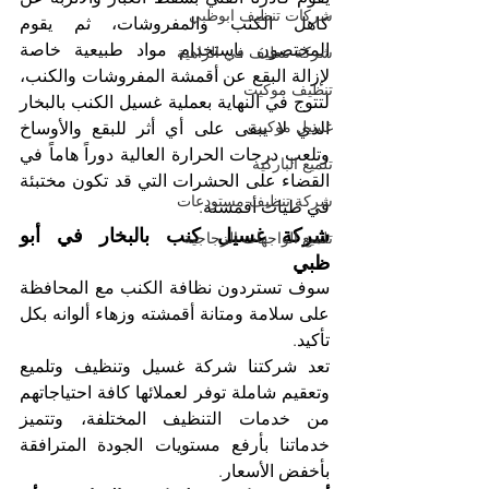
شركات تنظيف ابوظبي
كاهل الكنب والمفروشات، ثم يقوم 
المختصون باستخدام مواد طبيعية خاصة 
شركة تنظيف في الزاهية
لإزالة البقع عن أقمشة المفروشات والكنب، 
تنظيف موكيت
لتتوج في النهاية بعملية غسيل الكنب بالبخار 
غسيل موكيت
الذي لا يبقى على أي أثر للبقع والأوساخ 
وتلعب درجات الحرارة العالية دوراً هاماً في 
تلميع الباركيه
القضاء على الحشرات التي قد تكون مختبئة 
شركة تنظيف مستودعات
في طيات أقمشته. 
شركة غسيل كنب بالبخار في أبو 
تلميع الواجهات الزجاجية
ظبي
سوف تستردون نظافة الكنب مع المحافظة 
على سلامة ومتانة أقمشته وزهاء ألوانه بكل 
تأكيد.
تعد شركتنا شركة غسيل وتنظيف وتلميع 
وتعقيم شاملة توفر لعملائها كافة احتياجاتهم 
من خدمات التنظيف المختلفة، وتتميز 
خدماتنا بأرفع مستويات الجودة المترافقة 
بأخفض الأسعار. 