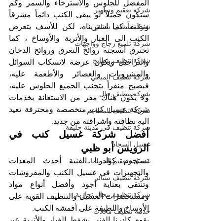
المفضل للجلوس والاسترخاء والسمر وكم 
شركة تعقيم وتطهير
سيكون جميلاً لو يبقى الكنب دائماً مشرقاً 
ونظيفاً كما اشتريناه، لكن للأسف يتعرض 
شركة تنظيف ستائر
الكنب الى الغبار والأتربة والأوساخ ، كما 
شركة تلميع زجاج وواجهات
تخترق أنسجته روائح التعرق وروائح الدخان 
شركة تنظيف مطابخ
والنراجيل ويكون عرضة لانسكاب السوائل 
والمشروبات والعصائر والأطعمة عليه، 
شركة تنظيف المباني
فيصبح منفراً يتجنب الجميع الجلوس عليه، 
شركة تنظيف فلل
ولا يكون هناك مفر من الاستعانة بخدمات 
شركة غسيل كنب متخصصة ومحترفة تعيد 
شركة تنظيف المطاعم
اليه نظافته واشراقته من جديد.
شركة تنظيف في مدينة خليفة
أفضل شركة غسيل كنب في 
غسيل السجاد
الرويس أبو ظبي
تستخدم كوادرنا الفنية أحدث المعدات 
غسيل وتعقيم الحمامات
والتجهيزات في غسيل الكنب والمفروشات 
شركة تنظيف ستائر
وتنتقي بعناية أجود وأفضل أنواع مواد 
شركة تنظيف محال تجارية
ومستحضرات الغسيل والتنظيف القوية على 
الأوساخ واللطيفة على أقمشة الكنب.
خدمة تنظيف محلات
يقوم كادرنا الفني بشفط الغبار والأتربة عن 