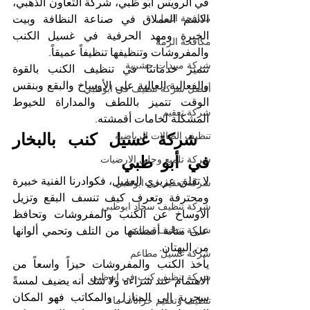
في الرويس أبو ظبي، شركة التعاون الذهبي، 
مكافحة النمل
الاسم العملاق في صناعة النظافة وبيت 
الخبرة ومهد الحرفية في غسيل الكنب 
مكافحة الرمة
والمفروشات وتنظيفها تنظيفاً عميقاً.
شركة مبيدات حشرية
تتميز خدماتنا في تنظيف الكنب بالقوة 
والفعالية العالية على الأوساخ والبقع وبنقس 
أفضل شركة تنظيف في ابوظبي
الوقت تتميز باللطف والمداراة للخيوط 
شركة تعقيم
المشكلة لخامات أقمشته.
شركة غسيل كنب بالبخار 
تنظيف الصالات الرياضية
في أبو ظبي
شركة تلميع وجلي الارضيات
لا تقلق عزيزي العميل، فكوادرنا الفنية خبيرة 
شركة تعقيم في ابوظبي
ومحترفة وتعرف كيف تنسف البقع وتزيل 
شركة تنظيف سجاد ابوظبي
الأوساخ عن الكنب والمفروشات وتحافظ 
شركة تنظيف مطاعم
على متانة أقمشتها من التلف وتحمي ألوانها 
من البهتان.
شركة غسيل مطاعم
يأخذ الكنب والمفروشات حيزاً واسعاً من 
شركة تنظيف كنب في ابوظبي
الاهتمام عند شراءه ولا شك أنه يضيف لمسةً 
سحرية الى المنازل والمكاتب فهو المكان 
تنظيف وتعقيم خزانات ماء