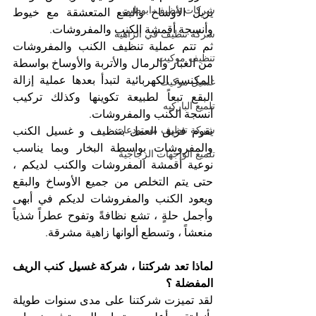
شركات تنظيف ابوظبي
يزيل الأوساخ والبقع المتعشقة مع خيوط 
وأنسجة أقمشة الكنب والمفروشات. 
شركة تنظيف في الزاهية
ثم تتم عملية تنظيف الكنب والمفروشات 
تنظيف موكيت
من الغبار والرمال والأتربة والأوساخ بواسطة 
المكنسة الكهربائية لتبدأ بعدها عملية إزالة 
غسيل موكيت
البقع تبعاً لطبيعة تكوينها وكذلك تركيب 
تلميع الباركيه
أنسجة الكنب والمفروشات. 
شركة تنظيف مستودعات
يقوم فريق العمل بتنظيف و غسيل الكنب 
والمفروشات بواسطة البخار وبما يناسب 
تلميع الواجهات الزجاجية
نوعية أقمشة المفروشات والكنب لديكم ، 
حتى يتم التخلص من جميع الأوساخ والبقع 
ويعود الكنب والمفروشات لديكم في أبهى 
وأجمل حلةٍ ، تشع نظافةً وتفوح عطراً شذياً 
منعشاً ، وتسطع ألوانها زاهية مشرقة. 
لماذا تعد شركتنا ، شركة غسيل كنب الريف 
المفضلة ؟
لقد تميزت شركتنا على مدى سنوات طويلة 