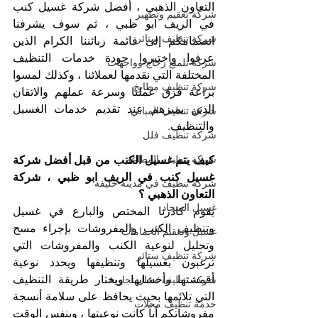
التعاون الذهبي ، أفضل شركة غسيل كنب 
شركة تعقيم وتطهير
في الريف ابو ظبي ، ثم سوف يشرفنا 
شركة تنظيف ستائر
انضمامكم إلى قائمة زبائننا الكرام الذين 
عرفوا واختبروا جودة خدمات التنظيف 
شركة تلميع زجاج وواجهات
المختلفة التي نقدمها لعملائنا ، وكذلك لمسوا 
شركة تنظيف مطابخ
براعة فرق عملنا وسرعة عملهم والاتقان 
الذين يميزهم عند تقديم خدمات الغسيل 
شركة تنظيف المباني
والتنظيف.
شركة تنظيف فلل
شركة تنظيف المطاعم
كيف يتم غسيل الكنب من قبل أفضل شركة 
غسيل كنب في الريف ابو ظبي ، شركة 
شركة تنظيف في مدينة خليفة
التعاون الذهبي ؟
غسيل السجاد
يقوم كادرنا المختص والبارع في غسيل 
وتنظيف الكنب والمفروشات بإجراء مسح 
غسيل وتعقيم الحمامات
وتحليل لنوعية الكنب والمفروشات التي 
شركة تنظيف ستائر
ترغبون بغسيلها وتنظيفها ويحدد نوعية 
أقمشتها وأخشابها ويختار طريقة التنظيف 
شركة تنظيف محال تجارية
التي تلائمها بحيث يحافظ على سلامة أنسجة 
خدمة تنظيف محلات
مفروشاتكم أياً كانت نوعيتها ، وبنفس الوقت 