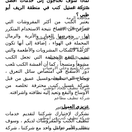
لماذا سوف تحتاجون إلى خدمات أفضل 
شركة غسيل كنب في منطقة الريف أبو 
مكافحة النمل
ظبي ؟
مكافحة الرمة
يعتبر الكنب من أكثر المفروشات التي 
شركة مبيدات حشرية
تتعرض الى الاتساخ نتيجة الاستخدام المتكرر 
لها ، وتعرضها للغبار والأتربة والرمال 
أفضل شركة تنظيف في ابوظبي
المحملة في الهواء ، إضافة إلى أنها تكون 
شركة تعقيم
عرضةً لانسكاب المشروبات والأطعمة والتي 
تسبب البقع المختلفة التي تجعل الكنب 
تنظيف الصالات الرياضية
مشوهاً ومتسخاً ، كما أن أقمشة الكنب تلعب 
شركة تلميع وجلي الارضيات
دور الاسفنج في امتصاص سائل التعرق ، 
شركة تعقيم في ابوظبي
ويحتاج الى تنظيف وغسيل عميق من قبل 
شركة غسيل كنب محترفة تخلصه من 
شركة تنظيف سجاد ابوظبي
الأوساخ والبقع وتعيد إليه نظافته واشراقته. 
شركة تنظيف مطاعم
عزيزي العميل ...
شركة غسيل مطاعم
نشكرك لإختيارك شركتنا لتقديم خدمات 
شركة تنظيف كنب في ابوظبي
تنظيف الكنب والمفروشات لديكم ، وسوف 
يتطلب الأمر تعامل واحد مع شركتنا ، شركة 
تنظيف وتعقيم خزانات ماء