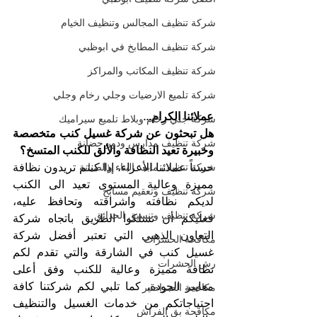
شركة تنظيف المجالس وتنظيف الخيام
شركة تنظيف المطابخ في ابوظبي
شركة تنظيف المكاتب والمراكز
شركة تلميع الارضيات وجلي رخام وجلي
عملائنا الكرام...
شركة جلي رخام وبلاط تلميع سيراميك
هل تبحثون عن شركة غسيل كنب متخصصة 
شركة تنظيف مدارس ودور حضانة
وخبيرة تعيد النظافة والألق للكنب المتسخ؟
حسناً عملائنا الأعزاء، إذا كنتم تريدون نظافة 
شركة تنظيف مابعد البناء والصيانة
مميزة وعالية المستوى تعيد الى الكنب 
شركة تنظيف وتعقيم مسابح
لديكم نظافته واشراقته وتحافظ عليه، 
شركة تنظيف وتنسيق الحدائق
فعليكم أن تسلكوا الطريق باتجاه شركة 
التعاون الذهبي التي تعتبر أفضل شركة 
مكافحة الحشرات
غسيل كنب في الشارقة والتي تقدم لكم 
رش الحشرات
نظافة مميزة وعالية للكنب وفق أعلى 
معايير الجودة، كما تلبي لكم شركتنا كافة 
مكافحة الصراصير
احتياجاتكم من خدمات الغسيل والتنظيف 
مكافحة بق الفراش