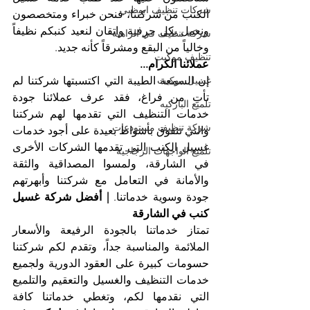
شركات تنظيف ابوظبي
الكنب من شركتنا، فنحن خبراء ومتخصصون 
ونعمل بكل حرفية واتقان لنعيد كنبكم نظيفاً 
شركة تنظيف في الزاهية
وخالياً من البقع ومشرقاً كأنه جديد.
تنظيف موكيت
عملائنا الكرام...
إن السمعة الطيبة التي اكتسبتها شركتنا لم 
غسيل موكيت
تأتِ من فراغ، فقد عرف عملائنا جودة 
تلميع الباركيه
خدمات التنظيف التي تقدمها لهم شركتنا 
شركة تنظيف مستودعات
والتي تتفوق بأشواط بعيدة على أجود خدمات 
غسيل الكنب التي تقدمها الشركات الأخرى 
تلميع الواجهات الزجاجية
في الشارقة، ولمسوا المصداقية والثقة 
والأمانة في التعامل مع شركتنا وأبهرتهم 
جودة وسوية خدماتنا. 
| أفضل شركة غسيل 
كنب في الشارقة
تمتاز خدماتنا بالجودة الرفيعة والأسعار 
الملائمة والمناسبة جداً، وتقدم لكم شركتنا 
حسومات كبيرة على العقود الدورية ولجميع 
خدمات التنظيف والغسيل والتعقيم والتلميع 
التي نقدمها لكم، وتغطي خدماتنا كافة 