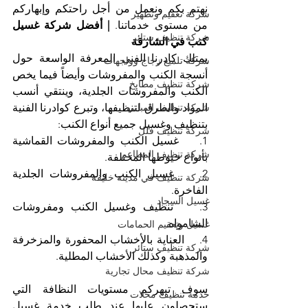
نهتم بكم ونعمل من أجل راحتكم وإبهاركم 
شركة تعقيم وتطهير
من مستوى خدماتنا. 
| أفضل شركة غسيل 
شركة تنظيف ستائر
كنب في الشارقة
يمتلك كادرنا الفني المعرفة الواسعة حول 
شركة تلميع زجاج وواجهات
أنسجة الكنب والمفروشات وأيضاً فيما يخص 
شركة تنظيف مطابخ
الكنب والمفروشات الجلدية، وينتقي أنسب 
المواد والطرق لتنظيفها، وتبرع كوادرنا الفنية 
شركة تنظيف المباني
بتنظيف وغسيل جميع أنواع الكنب:
شركة تنظيف فلل
1.    غسيل الكنب والمفروشات القماشية 
شركة تنظيف المطاعم
بأنواع خيوطها المختلفة.
2.    غسيل الكنب والمفروشات الجلدية 
شركة تنظيف في مدينة خليفة
الفاخرة.
غسيل السجاد
3.    تنظيف وغسيل الكنب ومفروشات 
الشامواه.
غسيل وتعقيم الحمامات
4.    العناية بالأخشاب المحفورة والمزخرفة 
شركة تنظيف ستائر
والمذهبة وكذلك الأخشاب المطلية.
شركة تنظيف محال تجارية
سوف تبهركم مستويات النظافة التي 
خدمة تنظيف محلات
ستحصلون عليها عند طلب خدمة غسيل 