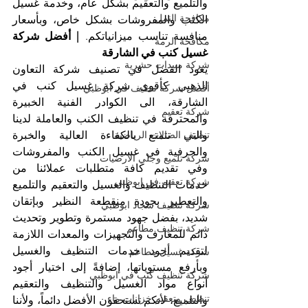
والتلميع والتعقيم بشكل عام، وخدمة غسيل 
مكافحة النمل
الكنب والمفروشات بشكل خاص، وبأسعار 
منافسة تناسب ميزانياتكم. 
| أفضل شركة 
مكافحة الرمة
غسيل كنب في الشارقة
شركة مبيدات حشرية
يعود الفضل في تصنيف شركة التعاون 
الذهبي كأقوى شركة غسيل كنب في 
أفضل شركة تنظيف في ابوظبي
الشارقة، الى الكوادر الفنية الخبيرة 
شركة تعقيم
والمحترفة في تنظيف الكنب والعاملة لدينا 
والتي تتمتع بالكفاءة العالية والخبرة 
تنظيف الصالات الرياضية
والحرفية في غسيل الكنب والمفروشات 
شركة تلميع وجلي الارضيات
وفي تقديم كافة متطلبات عملائنا من 
شركة تعقيم في ابوظبي
خدمات التنظيف والغسيل والتعقيم والتلميع 
والتعطير بجودة منقطعة النظير وبإتقان 
شركة تنظيف سجاد ابوظبي
شديد، بفضل جهود مستمرة وتطوير وتحديث 
شركة تنظيف مطاعم
دائم للمعارف والتجهيزات والمعدات اللازمة 
لتقديم أجود خدمات التنظيف والغسيل 
شركة غسيل مطاعم
وبأرفع مستوياتها، إضافةً إلى اختيار أجود 
شركة تنظيف كنب في ابوظبي
أنواع مواد الغسيل والتنظيف والتعقيم 
تنظيف وتعقيم خزانات ماء
والتلميع، لأنكم تستحقون الأفضل دائماً، ولأننا 