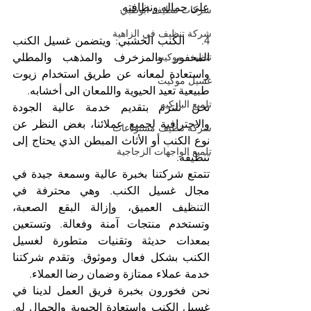
على جماله ونظافته.
شركات تنظيف ابوظبي
شركة تنظيف في الزاهية
4.    الكنب الخشبي: ويتضمن غسيل الكنب 
المحفور والمزخرف والمذهب والمطلي 
تنظيف موكيت
واستعادة لمعانه عن طريق استخدام زيوت 
غسيل موكيت
طبيعية تعيد الحيوية واللمعان الى أخشابه.
تلميع الباركيه
نحن نلتزم بتقديم خدمة عالية الجودة 
والاحترافية لجميع عملائنا، بغض النظر عن 
شركة تنظيف مستودعات
نوع الكنب أو الأثاث المبطن الذي يحتاج إلى 
تلميع الواجهات الزجاجية
تنظيفه.
تتمتع شركتنا بخبرة عالية وسمعة جيدة في 
مجال غسيل الكنب. وهي محترفة في 
التنظيف العميق، وإزالة البقع الصعبة، 
وتستخدم منتجات آمنة وفعالة. وتستعين 
بمعدات حديثة وتقنيات متطورة لغسيل 
الكنب بشكل فعال وموثوق. وتقدم شركتنا 
خدمة عملاء ممتازة وضمان رضا العملاء.
نحن فخورون بخبرة فريق العمل لدينا في 
غسيل الكنب واستعادة الحيوية والجمال له. 