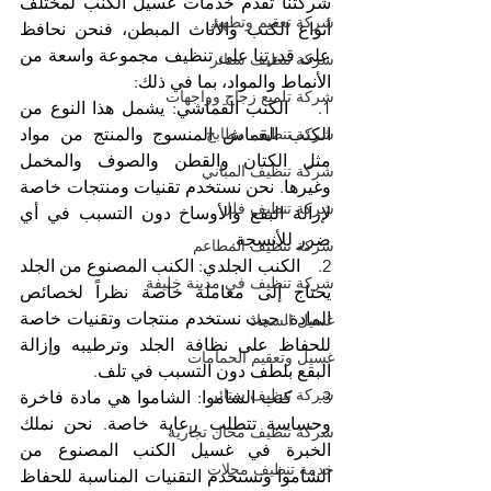
شركتنا تقدم خدمات غسيل الكنب لمختلف 
شركة تعقيم وتطهير
أنواع الكنب والأثاث المبطن، فنحن نحافظ 
على قدرتنا على تنظيف مجموعة واسعة من 
شركة تنظيف ستائر
الأنماط والمواد، بما في ذلك:
شركة تلميع زجاج وواجهات
1.    الكنب القماشي: يشمل هذا النوع من 
الكنب القماش المنسوج والمنتج من مواد 
شركة تنظيف مطابخ
مثل الكتان والقطن والصوف والمخمل 
شركة تنظيف المباني
وغيرها. نحن نستخدم تقنيات ومنتجات خاصة 
شركة تنظيف فلل
لإزالة البقع والأوساخ دون التسبب في أي 
ضرر للأنسجة.
شركة تنظيف المطاعم
2.    الكنب الجلدي: الكنب المصنوع من الجلد 
شركة تنظيف في مدينة خليفة
يحتاج إلى معاملة خاصة نظراً لخصائص 
المادة. حيث نستخدم منتجات وتقنيات خاصة 
غسيل السجاد
للحفاظ على نظافة الجلد وترطيبه وإزالة 
غسيل وتعقيم الحمامات
البقع بلطف دون التسبب في تلف.
شركة تنظيف ستائر
3.    كنب الشاموا: الشاموا هي مادة فاخرة 
وحساسة تتطلب رعاية خاصة. نحن نملك 
شركة تنظيف محال تجارية
الخبرة في غسيل الكنب المصنوع من 
خدمة تنظيف محلات
الشاموا ونستخدم التقنيات المناسبة للحفاظ 