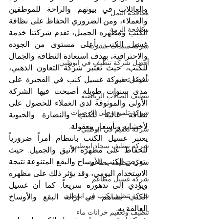
والعائلات في بيوتهم والراحة للموظفين 
مكافحة النمل
والعملاء، ومن الضروري الحفاظ على نظافة 
مكافحة الرمة
الكنب ومظهره الجميل، تقدم شركتنا خدمة 
غسيل الكنب بأعلى مستوى من الجودة 
شركة مبيدات حشرية
والاحترافية، بهدف استعادة النظافة والجمال 
أفضل شركة تنظيف في ابوظبي
للكنب، حيث تعتبر شركة التعاون الذهبي، 
أفضل شركة غسيل كنب في الفجيرة على 
شركة تعقيم
مدى سنوات طويلة أصبحت فيها الشركة 
تنظيف الصالات الرياضية
الأولى والموثوقة لدى العملاء للحصول على 
شركة تلميع وجلي الارضيات
نظافة عالية للكنب والنضارة والحيوية 
لأخشابه وبأسعار معقولة.
شركة تعقيم في ابوظبي
يعتبر غسيل الكنب بانتظام أمراً ضرورياً 
شركة تنظيف سجاد ابوظبي
للحفاظ على مظهره الأنيق والجميل. حيث 
يتعرض الكنب للأوساخ والبقع المتنوعة نتيجة 
شركة تنظيف مطاعم
الاستخدام اليومي، وقد يؤثر ذلك على مظهره 
شركة غسيل مطاعم
ويؤدي إلى تدهوره سريعاً. كما أن غسيل 
شركة تنظيف كنب في ابوظبي
الكنب يساهم في إزالة البقع والأوساخ 
العالقة به.
تنظيف وتعقيم خزانات ماء