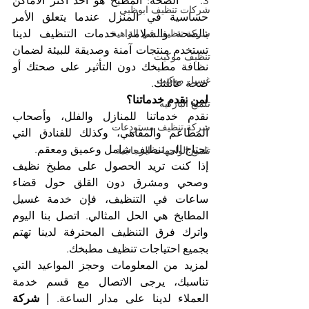
3.    الصحة: المطبخ هو أحد أكثر الأماكن 
شركات تنظيف ابوظبي
حساسية في المنزل عندما يتعلق الأمر 
شركة تنظيف في الزاهية
بالصحة والسلامة. خدمات التنظيف لدينا 
تستخدم منتجات آمنة وصديقة للبيئة لضمان 
تنظيف موكيت
نظافة مطبخك دون التأثير على صحتك أو 
غسيل موكيت
صحة عائلتك.
لمن نقدم خدماتنا؟
تلميع الباركيه
نقدم خدماتنا للمنازل والفلل، وأصحاب 
شركة تنظيف مستودعات
المطاعم والمقاهي، وكذلك للفنادق التي 
تحتاج الى تنظيف شامل وعميق ومعقم.
تلميع الواجهات الزجاجية
إذا كنت تريد الحصول على مطبخ نظيف 
وصحي ومشرق دون القلق حول قضاء 
ساعات في التنظيف، فإن خدمة غسيل 
المطابخ هي الحل المثالي. اتصل بنا اليوم 
واترك فرق التنظيف المحترفة لدينا تهتم 
بجميع احتياجات تنظيف مطبخك.
لمزيد من المعلومات وحجز المواعيد التي 
تناسبك، يرجى الاتصال مع قسم خدمة 
العملاء لدينا على مدار الساعة. 
| شركة 