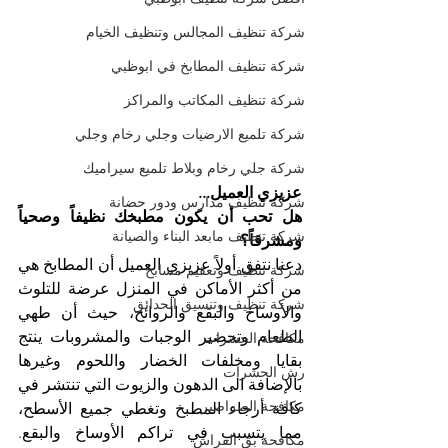
شركة تنظيف المجالس وتنظيف الخيام
شركة تنظيف المطابخ في ابوظبي
شركة تنظيف المكاتب والمراكز
شركة تلميع الارضيات وجلي رخام وجلي
شركة جلي رخام وبلاط تلميع سيراميك
عزيزي العميل...
شركة تنظيف مدارس ودور حضانة
هل تحب أن يكون مطبخك نظيفاً وصحياً 
شركة تنظيف مابعد البناء والصيانة
ومشرقاً؟
دعنا نتفق أولاً عزيزي العميل أن المطابخ هي 
شركة تنظيف وتعقيم مسابح
من أكثر الأماكن في المنزل عرضة للتلوث 
شركة تنظيف وتنسيق الحدائق
والأوساخ والبقع والروائح، حيث أن طهي 
الطعام وتحضير الوجبات والمشروبات ينتج 
مكافحة الحشرات
بقايا ومخلفات الخضار واللحوم وغيرها 
رش الحشرات
بالإضافة الى الدهون والزيوت التي تنتشر في 
مكافحة الصراصير
كافة أرجاء المطبخ وتغطي جميع الأسطح، 
مما يتسبب في تراكم الأوساخ والبقع. 
مكافحة بق الفراش