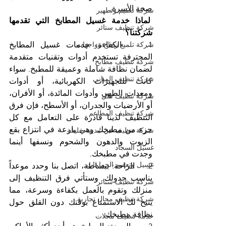
صحة الأسرة.
شركة تعقيم وتطهير
 لماذا خدمة غسيل المطابخ التي تقدمها 
شركة تنظيف ستائر
شركتنا؟
شركة تلميع زجاج وواجهات
1.    الكفاءة: خدمات غسيل المطابخ 
المحترفة تستخدم أدوات وتقنيات متقدمة 
شركة تنظيف مطابخ
لضمان نظافة شاملة وعميقة للمطبخ. سواء 
شركة تنظيف المباني
كانت للتجهيزات الكهربائية، أو أدوات 
ومعدات الطهي وأدوات المائدة، أو الأفران، 
شركة تنظيف فلل
أو الأرضيات والجدران، أو الأسطح، فإن فرق 
شركة تنظيف المطاعم
التنظيف لدينا قادرة على التعامل مع كل 
جزء من مطبخك وهي بارعة في انتزاع بقع 
شركة تنظيف في مدينة خليفة
الزيوت والدهون والشحوم ونسفها أينما 
غسيل السجاد
وجدت في مطبخك.
غسيل وتعقيم الحمامات
2.    الراحة: ببساطة، اتصل بنا وحدد موعداً 
يناسب جدولك. وستأتي فرق التنظيف إلى 
شركة تنظيف ستائر
منزلك وتقوم بالعمل بكفاءة وسرعة، مما 
شركة تنظيف محال تجارية
يتيح لك الاستمتاع بوقتك دون القلق حول 
نظافة مطبخك.
خدمة تنظيف محلات