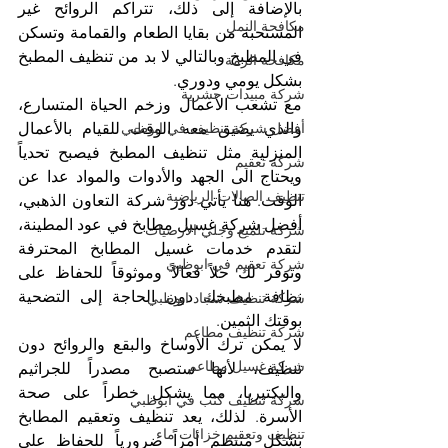
بالإضافة إلى ذلك، تتراكم الروائح غير 
مكافحة النمل
المستحبة من بقايا الطعام والقمامة وتسكن 
في المطبخ وبالتالي لا بد من تنظيف المطبخ 
مكافحة الرمة
بشكل يومي ودوري.
شركة مبيدات حشرية
مع تشعب الأعمال وزخم الحياة المتسارع، 
أفضل شركة تنظيف في ابوظبي
والذي يضيق معه الوقت للقيام بالأعمال 
المنزلية مثل تنظيف المطبخ فيصبح تحدياً 
شركة تعقيم
ويحتاج الى الجهد والأدوات والمواد عدا عن 
تنظيف الصالات الرياضية
الوقت. هنا يأتي دور شركة التعاون الذهبي، 
أفضل شركة غسيل مطابخ في عود المطينة، 
شركة تلميع وجلي الارضيات
لتقدم خدمات غسيل المطابخ المحترفة 
شركة تعقيم في ابوظبي
وتوفر لك حلاً فعالاً وموثوقاً للحفاظ على 
نظافة مطبخك دون الحاجة إلى التضحية 
شركة تنظيف سجاد ابوظبي
بوقتك الثمين.
شركة تنظيف مطاعم
لا يمكن ترك الأوساخ والبقع والروائح دون 
شركة غسيل مطاعم
تنظيف، لأنها ستصبح مصدراً للجراثيم 
والبكتيريا، مما يشكل خطراً على صحة 
شركة تنظيف كنب في ابوظبي
الأسرة. لذلك، يعد تنظيف وتعقيم المطابخ 
تنظيف وتعقيم خزانات ماء
بشكل منتظم أمراً ضرورياً للحفاظ على 