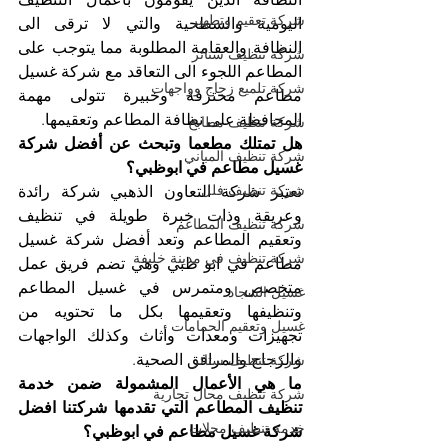
شركة تعقيم وتطهير
اليومية والسطحية والتي لا ترقى الى 
النظافة والعقامة المطلوبة مما يتوجب على 
شركة تنظيف ستائر
المطاعم اللجوء الى التعاقد مع شركة غسيل 
شركة تلميع زجاج وواجهات
مطاعم محترفة وخبيرة تتولى مهمة 
المحافظة على نظافة المطاعم وتعقيمها.
شركة تنظيف مطابخ
هل تمتلك مطعما وتبحث عن أفضل شركة 
شركة تنظيف المباني
غسيل مطاعم في ابوظبي؟
شركة تنظيف فلل
تعتبر شركة التعاون الذهبي شركة رائدة 
وعريقة وذات خبرة طويلة في تنظيف 
شركة تنظيف المطاعم
وتعقيم المطاعم وتعد أفضل شركة غسيل 
شركة تنظيف في مدينة خليفة
مطاعم في ابو ظبي وهي تضم فريق عمل 
متخصص ومتمرس في غسيل المطاعم 
غسيل السجاد
وتنظيفها وتعقيمها بكل ما تحتويه من 
غسيل وتعقيم الحمامات
تجهيزات ومعدات وأثاث وكذلك الواجهات 
والزجاج والمرافق الصحية.
شركة تنظيف ستائر
ما هي الأعمال المشمولة ضمن خدمة 
شركة تنظيف محال تجارية
تنظيف المطاعم التي تقدمها شركتنا افضل 
خدمة تنظيف محلات
شركة غسيل مطاعم في ابوظبي؟