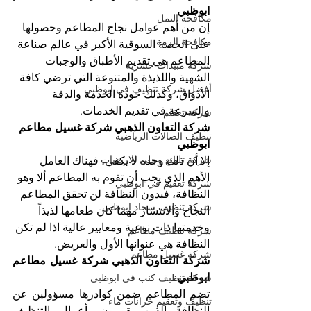
ابوظبي
مكافحة النمل
إن من أهم عوامل نجاح المطاعم وحصولها 
مكافحة الرمة
على الحصة السوقية الأكبر في عالم صناعة 
المطاعم هي تقديم الأطباق والوجبات 
شركة مبيدات حشرية
الشهية واللذيذة والمتنوعة التي ترضي كافة 
أفضل شركة تنظيف في ابوظبي
الأذواق، وكذلك جودة الخدمة والدقة 
والسرعة في تقديم الخدمات. 
شركة تعقيم
شركة التعاون الذهبي شركة غسيل مطاعم 
تنظيف الصالات الرياضية
ابوظبي
شركة تلميع وجلي الارضيات
إلا أن ذلك وحده لا يكفي، فهناك العامل 
الأهم الذي يجب أن تقوم به المطاعم ألا وهو 
شركة تعقيم في ابوظبي
النظافة، فبدون النظافة لن تحقق المطاعم 
شركة تنظيف سجاد ابوظبي
النجاح والانتشار مهما كان طعامها لذيذاً 
وخدمتها ذات نوعية ومعايير عالية اذا لم تكن 
شركة تنظيف مطاعم
النظافة هي عنوانها الأول والعريض.
شركة غسيل مطاعم
شركة التعاون الذهبي شركة غسيل مطاعم 
ابوظبي
شركة تنظيف كنب في ابوظبي
تضم المطاعم ضمن كوادرها مسؤولين عن 
تنظيف وتعقيم خزانات ماء
النظافة الذين يقومون بأعمال التنظيف 