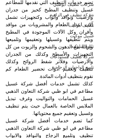
تضم خدمات التنظيف التي نقدمها للمطاعم 
شركات تنظيف ابوظبي
غسيل وتنظيف المطبخ كحيز من جدران 
شركة تنظيف في الزاهية
وأرضيت ونوافذ وأبواب وكتجهيزات تشمل 
آلات اعداد الطعام والمشروبات من مواقد 
تنظيف موكيت
وأفران وكل الآلات الموجودة في المطبخ 
غسيل موكيت
ويتم تنظيفها وغسيلها وتعقيمها وتلميعها 
تلميع الباركيه
وإزالة بقع الدهون والشحوم والزيوت من كل 
التجهيزات والأسطح وكذلك من الجدران 
شركة تنظيف مستودعات
والارضيات وفلاتر شفط الروائح وكذلك 
تلميع الواجهات الزجاجية
تنظيف وتعقيم أدوات تحضير الطعام كم 
نقوم بتنظيف أدوات المائدة.
كذلك تشمل خدمات أفضل شركة غسيل 
مطاعم في ابو ظبي شركة التعاون الذهبي 
غسيل الحمامات والتواليت وغرف تبديل 
الملابس الخاصة بالعمال حيث يتم تنظيف 
وغسيل وتعقيم جميع محتوياتها.
كما تضم خدمات أفضل شركة غسيل 
مطاعم في ابو ظبي شركة التعاون الذهبي 
تنظيف وتلميع الزجاج والنوافذ والابواب 