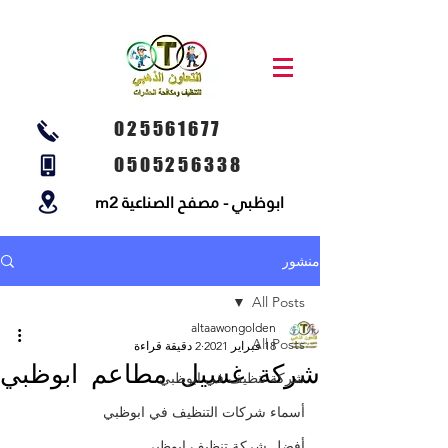
025561677
0505256338
ابوظبي - مصفح الصناعية m2
منشور
All Posts
altaawongolden
All Posts
18 فبراير 2021
2 دقيقة قراءة
شركة غسيل مطاعم ابوظبي
شركة تنظيف في ابوظبي
أسماء شركات التنظيف في ابوظبي
أفضل شركة تنظيف ابوظبي