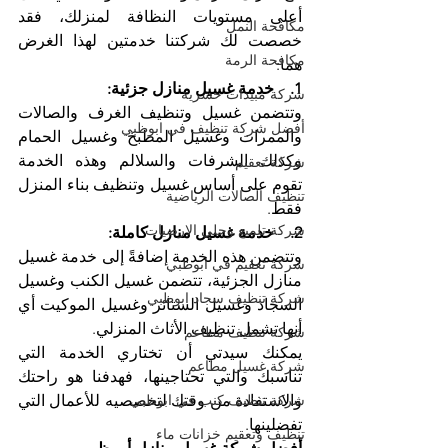
أعلى مستويات النظافة لمنزلك، فقد 
مكافحة النمل
خصصت لك شركتنا خدمتين لهذا الغرض 
مكافحة الرمة
هما:
1.    خدمة غسيل منازل جزئية:
شركة مبيدات حشرية
وتتضمن غسيل وتنظيف الغرف والصالات 
أفضل شركة تنظيف في ابوظبي
والممرات وغسيل المطبخ وغسيل الحمام 
وكذلك الشرفات والسلالم وهذه الخدمة 
شركة تعقيم
تقوم على أساس غسيل وتنظيف بناء المنزل 
تنظيف الصالات الرياضية
فقط.
شركة تلميع وجلي الارضيات
2.    خدمة غسيل منازل كاملة:
وتتضمن هذه الخدمة إضافةً إلى خدمة غسيل 
شركة تعقيم في ابوظبي
منازل الجزئية، تتضمن غسيل الكنب وغسيل 
شركة تنظيف سجاد ابوظبي
السجاد وغسيل الستائر وغسيل الموكيت أي 
أنها تشمل تنظيف الأثاث المنزلي.
شركة تنظيف مطاعم
يمكنك سيدتي أن تختاري الخدمة التي 
شركة غسيل مطاعم
تناسبك والتي تحتاجينها، فهدفنا هو راحتك 
والاستفادة من وقتك لتخصصيه للأعمال التي 
شركة تنظيف كنب في ابوظبي
تفضلينها. 
تنظيف وتعقيم خزانات ماء