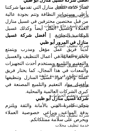
أفضل شركة غسيل منازل أبو ظبي
شركة تعقيم وتطهير
تمتاز خدمة غسيل منازل التي تقدمها شركتنا 
بأعلى مستويات النظافة وتتم بجودة عالية 
شركة تنظيف ستائر
من قبل مختصين محترفين في غسيل منازل 
شركة تلميع زجاج وواجهات
العملاء وغسيل الفلل أيضاً وكذلك غسيل 
المكاتب التجارية. 
| أفضل شركة غسيل 
شركة تنظيف مطابخ
منازل في المرور أبو ظبي
شركة تنظيف المباني
لدينا فريق عمل مؤهل ومدرب ويتمتع 
شركة تنظيف فلل
بالخبرة العالية في أعمال التنظيف والغسيل 
والتعقيم والتلميع ويستخدم أحدث التجهيزات 
شركة تنظيف المطاعم
والمعدات في هذا المجال، كما يختار فريق 
شركة تنظيف في مدينة خليفة
عملنا وأجود مواد غسيل المنازل وتنظيفها 
وأفضل مواد التعقيم والتلميع المصنعة في 
غسيل السجاد
كبرى الشركات العالمية والمحلية. 
غسيل وتعقيم الحمامات
شركة غسيل منازل أبو ظبي
يتحلى كادرنا الفني بالأمانة والثقة ويلتزم 
شركة تنظيف ستائر
بدقة المواعيد ويراعي خصوصية العملاء 
شركة تنظيف محال تجارية
ويحرص على سلامة ممتلكاتكم. 
خدمة تنظيف محلات