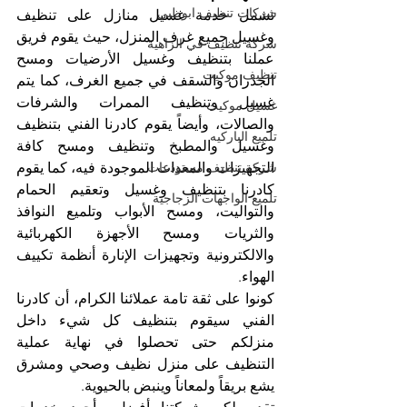
شركات تنظيف ابوظبي
تشمل خدمة غسيل منازل على تنظيف 
وغسيل جميع غرف المنزل، حيث يقوم فريق 
شركة تنظيف في الزاهية
عملنا بتنظيف وغسيل الأرضيات ومسح 
تنظيف موكيت
الجدران والسقف في جميع الغرف، كما يتم 
غسيل وتنظيف الممرات والشرفات 
غسيل موكيت
والصالات، وأيضاً يقوم كادرنا الفني بتنظيف 
تلميع الباركيه
وغسيل والمطبخ وتنظيف ومسح كافة 
شركة تنظيف مستودعات
التجهيزات والمعدات الموجودة فيه، كما يقوم 
كادرنا بتنظيف وغسيل وتعقيم الحمام 
تلميع الواجهات الزجاجية
والتواليت، ومسح الأبواب وتلميع النوافذ 
والثريات ومسح الأجهزة الكهربائية 
والالكترونية وتجهيزات الإنارة أنظمة تكييف 
الهواء.
كونوا على ثقة تامة عملائنا الكرام، أن كادرنا 
الفني سيقوم بتنظيف كل شيء داخل 
منزلكم حتى تحصلوا في نهاية عملية 
التنظيف على منزل نظيف وصحي ومشرق 
يشع بريقاً ولمعاناً وينبض بالحيوية. 