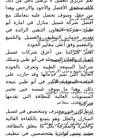
نعم عزيزي العميل لا ترضى بأقل من ذلك 
لأنك تستحق الأفضل والأجود والارخص وهذا 
مكافحة النمل
من حقك وسوف تحصل عليه بتعاملك مع 
مكافحة الرمة
أفضل شركة غسيل منازل في امارة أبو 
شركة مبيدات حشرية
ظبي، شركة التعاون الذهبي الرائدة في 
تقديم خدمات التنظيف والغسيل والتلميع 
أفضل شركة تنظيف في ابوظبي
والتعقيم وفق أعلى معايير الجودة.
شركة تعقيم
تعتبر شركتنا من أعرق شركات غسيل 
المنازل والفلل المسجلة في أبو ظبي وتمتلك 
تنظيف الصالات الرياضية
شركتنا السمعة الطيبة وتعرف بالجودة 
شركة تلميع وجلي الارضيات
العالية التي تميز خدماتها وقد حازت على 
شركة تعقيم في ابوظبي
الحصة السوقية الأكبر في أبو ظبي نتيجة 
ذلك، وهذا ما سوف تلمسه حين تختبر 
شركة تنظيف سجاد ابوظبي
المستويات العالية للنظافة التي تقدمها 
شركة تنظيف مطاعم
شركتنا. 
لدينا كادر فني محترف ومتخصص في غسيل 
شركة غسيل مطاعم
المنازل والفلل وهو يتمتع بالكفاءة العالية 
شركة تنظيف كنب في ابوظبي
والخبرة والمعرفة بكل ما يتعلق بالنظافة، 
حيث تضم كوادرنا متخصصين في تنظيف 
تنظيف وتعقيم خزانات ماء