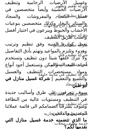
وغسيل الأرضيات الرخامية وتنظيف 
شركة تعقيم وتطهير
الأرضيات الخشبية وأيضاً متخصصين في 
شركة تنظيف ستائر
غسيل الكنب والمفروشات والسجاد 
والستائر بالبخار وكذلك متخصصين بنوعيات 
شركة تلميع زجاج وواجهات
الأخشاب والخيوط ويبرعون في اختيار أفضل 
شركة تنظيف مطابخ
وأنسب طريق التنظيف.
تعمل كوادرنا الفنية وفق تنظيم وترتيب 
شركة تنظيف المباني
وهدوء وتلتزم بالمواعيد وتهتم بأدق التفاصيل 
شركة تنظيف فلل
ولا تترك خلفها شيئاً دون تنظيف وتستخدم 
شركة تنظيف المطاعم
أحدث المعدات والمكن وتستعمل أجود أنواع 
ومواد مستحضرات التنظيف والغسيل 
شركة تنظيف في مدينة خليفة
والتلميع والتعقيم. 
| شركة غسيل منازل في 
غسيل السجاد
أبو ظبي
سوف تتعرفون على طرق وأساليب جديدة 
غسيل وتعقيم الحمامات
في التنظيف ومستويات عالية من النظافة 
شركة تنظيف ستائر
وسوف يشرفنا انضمامكم الى قائمة عملائنا 
المميزين والدائمين.
شركة تنظيف محال تجارية
ما الذي تتضمنه خدمة غسيل منازل التي 
خدمة تنظيف محلات
نقدمها لكم؟