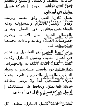
خدمات التنظيف والغسيل والتلميع والتعقيم 
شركة تعقيم وتطهير
وفق أعلى معايير الجودة. 
| شركة غسيل 
منازل في أبو ظبي
شركة تنظيف ستائر
يعمل كادرنا الفني وفق تنظيم وترتيب 
شركة تلميع زجاج وواجهات
وهدوء، ويتميز بالالتزام والمسؤولية ودقة 
المواعيد والإخلاص في العمل ويتحلى 
شركة تنظيف مطابخ
بالخصال الحميدة مثل الأمانة، ويحترم 
شركة تنظيف المباني
خصوصيات العملاء وتقاليد وعادات مجتمعنا 
شركة تنظيف فلل
المحافظ.
يهتم كادرنا الفني بأدق التفاصيل ويستخدم 
شركة تنظيف المطاعم
في أعمال تنظيف وغسيل المنازل وكذلك 
شركة تنظيف في مدينة خليفة
غسيل الفلل، أحدث المعدات والتجهيزات، 
كما يختار أجود وأفضل مستحضرات ومواد 
غسيل السجاد
التنظيف والغسيل والتعقيم والتلميع، وهو لا 
غسيل وتعقيم الحمامات
يعرف المستحيل أبداً ولا يرضى بنظافة 
شركة تنظيف ستائر
عادية، كما يصون ويحافظ على ممتلكاتكم. 
| 
أفضل شركة غسيل منازل في أبو ظبي
شركة تنظيف محال تجارية
خدمة تنظيف محلات
تتضمن خدمة غسيل المنازل، تنظيف كل 