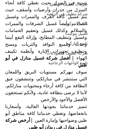
شيء في المنزل بحيث تغطي كافة أنحاء 
شركات تنظيف ابوظبي
المنزل من جدران وأرضيات وأسقف، حيث 
شركة تنظيف في الزاهية
يتم غسيل كافة الغرف والممرات وغسيل 
الصالات وأيضاً غسيل الشرفات والممرات 
تنظيف موكيت
والسلالم وكذلك غسيل وتعقيم الحمامات 
غسيل موكيت
وغسيل وتنظيف المطابخ، وإزالة البقع أينما 
تلميع الباركيه
وجدت وتلميع النوافذ والثريات ومسح 
وتنظيف تجهيزات الإنارة وأنظمة تكييف 
شركة تنظيف مستودعات
الهواء. 
| أفضل شركة غسيل منازل في أبو 
تلميع الواجهات الزجاجية
ظبي
سوف تبهركم مستويات البريق واللمعان 
التي ستنتشر في منازلكم، وتتنشقون عبق 
النظافة من كافة أرجاء ومحتويات منازلكم، 
لأننا لا نرضى بنظافة عادية، ولأنكم تستحقون 
الأفضل والأجود والأرخص.
تتميز خدماتنا بجودتها العالية، وأسعارنا 
بانخفاضها، وتغطي خدماتنا كافة مناطق أبو 
ظبي وضواحيها وإمارة العين. 
| أرخص شركة 
غسيل منازل في ربدان أبو ظبي