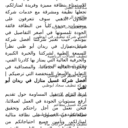
للاستمتاع بنظافة مميزة وفريدة لمنازلكم، 
مكافحة النمل
تجعلها نظيفة ومشرقة مع خدمات شركة 
مكافحة الرمة
التعاون الذهبي سوف تتعرفون على 
مستويات جديدة كلياً من النظافة فائقة 
شركة مبيدات حشرية
الجودة تلمسونها في أصغر التفاصيل في 
أفضل شركة تنظيف في ابوظبي
بيوتكم، حيث تعتبر شركتنا أفضل شركة 
غسيل منازل في ربدان أبو ظبي نظراً 
شركة تعقيم
للسمعة الطيبة لشركتنا والخبرة الكبيرة 
تنظيف الصالات الرياضية
والحرفية العالية التي يمتاز بها كادرنا الفني، 
شركة تلميع وجلي الارضيات
والجودة العالية لخدماتنا، والمصداقية في 
التعامل والأسعار المنخفضة التي ترضيكم. 
| 
شركة تعقيم في ابوظبي
أفضل شركة غسيل منازل في ربدان أبو 
شركة تنظيف سجاد ابوظبي
ظبي
لدينا التزام لا يقبل المساومة حول تقديم 
شركة تنظيف مطاعم
أرفع مستويات الجودة في العمل لعملائنا، 
شركة غسيل مطاعم
فنحن نعمل من أجل راحتكم وتحقيق 
شركة تنظيف كنب في ابوظبي
تطلعاتكم في الحصول على نظافة مثالية 
لمنازلكم، وتأمين جميع احتياجاتكم من 
تنظيف وتعقيم خزانات ماء