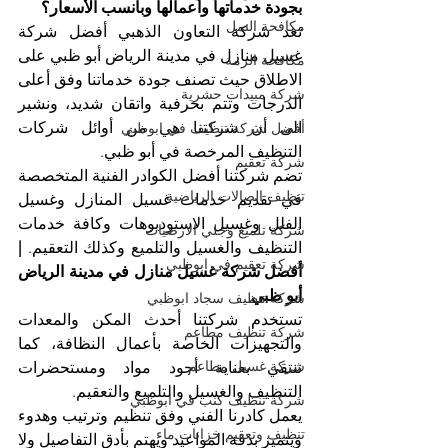
بجودة خدماتها وأعمالها وبأنسب الأسعار؟
مكافحة النمل
تعد شركة التعاون الذهبي أفضل شركة 
غسيل منازل في مدينة الرياض أبو ظبي على 
مكافحة الرمة
الاطلاق حيث تصنف جودة خدماتنا وفق أعلى 
شركة مبيدات حشرية
الدرجات وتتم بحرفية واتقان شديد، ونشير 
الى أن شركتنا هي من أوائل شركات 
أفضل شركة تنظيف في ابوظبي
التنظيف المرخصة في أبو ظبي.
شركة تعقيم
تضم شركتنا أفضل الكوادر الفنية المتخصصة 
تنظيف الصالات الرياضية
في تقديم خدمات غسيل المنازل وغسيل 
الفلل وغسيل الاستوديوهات وكافة خدمات 
شركة تلميع وجلي الارضيات
التنظيف والغسيل والتلميع وكذلك التعقيم. 
| 
شركة تعقيم في ابوظبي
أفضل شركة غسيل منازل في مدينة الرياض 
أبو ظبي
شركة تنظيف سجاد ابوظبي
تستخدم شركتنا أحدث المكن والمعدات 
شركة تنظيف مطاعم
والتجهيزات الخاصة بأعمال النظافة، كما 
شركة غسيل مطاعم
ننتقي بعناية أجود مواد ومستحضرات 
التنظيف والغسيل والتلميع والتعقيم.
شركة تنظيف كنب في ابوظبي
يعمل كادرنا الفني وفق تنظيم وترتيب وهدوء 
تنظيف وتعقيم خزانات ماء
ويتميز بدقة المواعيد ويهتم بأدق التفاصيل ولا 