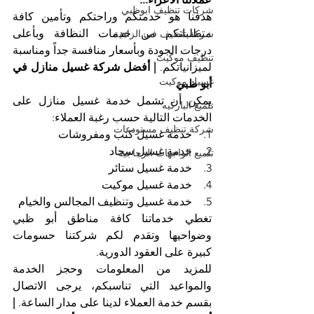
شركات تنظيف ابوظبي
هدفنا هو خدمتكم وراحتكم وتأمين كافة 
متطلباتكم من خدمات النظافة وبأعلى 
شركة تنظيف في الزاهية
درجات الجودة وبأسعار منافسة جداً ومناسبة 
تنظيف موكيت
لميزانياتكم. 
| أفضل شركة غسيل منازل في 
غسيل موكيت
أبو ظبي
يمكن أن تشمل خدمة غسيل منازل على 
تلميع الباركيه
الخدمات التالية حسب رغبة العملاء:
شركة تنظيف مستودعات
1.    خدمة غسيل كنب ومفروشات
2.    خدمة غسيل سجاد
تلميع الواجهات الزجاجية
3.    خدمة غسيل ستائر
4.    خدمة غسيل موكيت
5.    خدمة غسيل وتنظيف المجالس والخيام
تغطي خدماتنا كافة مناطق أبو ظبي 
وضواحيها وتقدم لكم شركتنا حسومات 
كبيرة على العقود الدورية.
للمزيد من المعلومات وحجز الخدمة 
والمواعيد التي تناسبكم، يرجى الاتصال 
بقسم خدمة العملاء لدينا على مدار الساعة. 
| 