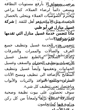
يرضى بسهولة إلا بأرفع مستويات النظافة 
شركة تعقيم وتطهير
ويسعى دائماً لرضاء العملاء، كما يراعي 
شركة تنظيف ستائر
ويحترم خصوصيات العملاء ويتحلى بالخصال 
الحميدة مثل الأمانة وهو أهل للثقة. 
| شركة 
شركة تلميع زجاج وواجهات
غسيل منازل في أبو ظبي
شركة تنظيف مطابخ
ماذا تتضمن خدمة غسيل منازل التي تقدمها 
شركة تنظيف المباني
لكم شركتنا؟
تتضمن هذه الخدمة غسيل وتنظيف جميع 
شركة تنظيف فلل
الغرف والصالات والممرات والشرفات 
شركة تنظيف المطاعم
وكذلك السلالم وبالطبع تشمل غسيل 
الأرضيات وتنظيف الجدران والسقف وغسيل 
شركة تنظيف في مدينة خليفة
الحمامات وتعقيمها وأيضاً غسيل وتنظيف 
غسيل السجاد
المطابخ بالإضافة الى تنظيف ومسح الأثاث 
غسيل وتعقيم الحمامات
المنزلي وتلميع النوافذ والثريات والأبواب 
وباختصار تعني تنظيف كل شيء.
شركة تنظيف ستائر
سوف تحصلون على بيوت نظيفة وصحية 
شركة تنظيف محال تجارية
ومشرقة تسطع بريقاً ولمعاناً من كل ركن 
وزاوية فيها كما تحلمون.
خدمة تنظيف محلات
عملائنا الأعزاء...