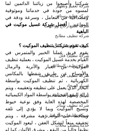
شركتنا وأصبحوا من زبائننا الدائمين لما 
شركة تعقيم وتطهير
لمسوه من جودة في خدماتنا وموثوقية 
شركة تنظيف ستائر
ومصداقية في التعامل ، وسرعة ودقة في 
المواعيد. | 
أفضل شركة غسيل موكيت في 
شركة تلميع زجاج وواجهات
الباهية
شركة تنظيف مطابخ
كيف تقوم شركتنا بتنظيف الموكيت ؟
شركة تنظيف المباني
يقوم فريق عملنا الخبير والمتمرس في 
شركة تنظيف فلل
القيام بخدمة غسيل الموكيت ، بعملية تنظيف 
شركة تنظيف المطاعم
الموكيت من الغبار والأتربة والرمال 
والأوساخ عن طريق شفطها بالمكانس 
شركة تنظيف في مدينة خليفة
الكهربائية ، ثم تنظيف الموكيت بواسطة 
غسيل السجاد
البخار الذي يعمل على تنظيفه وتعقيمه ، ويتم 
إزالة البقع المختلفة بواسطة المواد الكيميائية 
غسيل وتعقيم الحمامات
المخصصة لهذه الغاية وفق نوعية خيوط 
شركة تنظيف ستائر
ونسيج الموكيت وبما لا يؤدي إلى تلفه 
شركة تنظيف محال تجارية
ويحافظ على ألوانه زهية مشرقة ، ويتم 
تجفيفه منعاً لتشكل العفن ، ليعود الموكيت 
خدمة تنظيف محلات
نظيفاً خالياً من البقع ، مشرق الألوان كما لو 