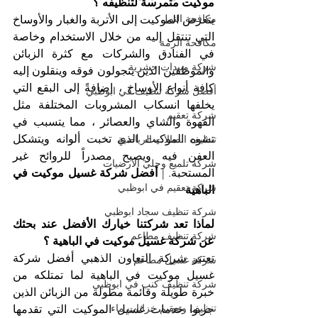
موكيت متمرسة لتنظيفه ؟
مكافحة النمل
يتعرض الموكيت إلى الأتربة والغبار والأوساخ 
التي تنتقل إليه من خلال الاستخدام وخاصة 
مكافحة الرمة
في الفنادق والشركات مع كثرة الزبائن 
شركة مبيدات حشرية
والموظفين الذين يتجولون فوقه وينقلون إليه 
كافة أنواع الأوساخ ، إضافةً إلى البقع التي 
أفضل شركة تنظيف في ابوظبي
يخلفها انسكاب المشروبات المختلفة مثل 
شركة تعقيم
القهوة والشاي والعصائر ، مما يتسبب في 
تشوه الموكيت الذي تخبت ألوانه ويتشكل 
تنظيف الصالات الرياضية
العفن فيه ويصبح مصدراً للروائح غير 
شركة تلميع وجلي الارضيات
المستحبة. | 
أفضل شركة غسيل موكيت في 
شركة تعقيم في ابوظبي
الباهية
شركة تنظيف سجاد ابوظبي
لماذا تعد شركتنا خيارك الأفضل عند بحثك 
شركة تنظيف مطاعم
عن شركة غسيل موكيت في الباهية ؟
تعتبر شركة التعاون الذهبي أفضل شركة 
شركة غسيل مطاعم
غسيل موكيت في الباهية لما تمتلكه من 
شركة تنظيف كنب في ابوظبي
خبرة طويلة وقائمة مطولة من الزبائن الذين 
تنظيف وتعقيم خزانات ماء
جربوا خدمات غسيل الموكيت التي تقدمها 