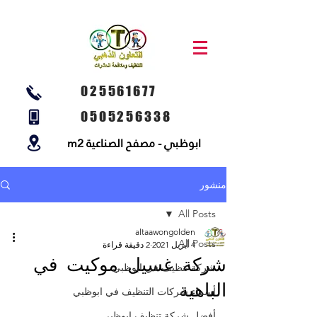
025561677
0505256338
ابوظبي - مصفح الصناعية m2
منشور
All Posts
altaawongolden
All Posts
4 أبريل 2021
2 دقيقة قراءة
شركة غسيل موكيت في
شركة تنظيف في ابوظبي
الباهية
أسماء شركات التنظيف في ابوظبي
أفضل شركة تنظيف ابوظبي