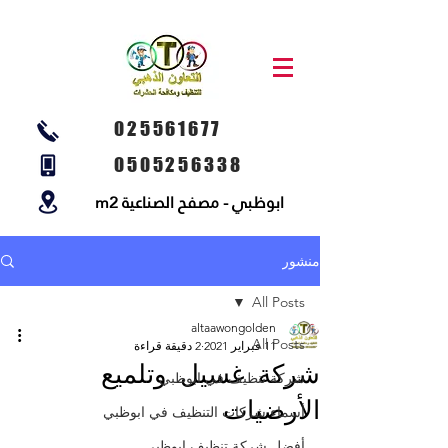
025561677
0505256338
ابوظبي - مصفح الصناعية m2
منشور
All Posts
altaawongolden
All Posts
11 فبراير 2021
2 دقيقة قراءة
شركة غسيل وتلميع
شركة تنظيف في ابوظبي
الأرضيات
أسماء شركات التنظيف في ابوظبي
أفضل شركة تنظيف ابوظبي