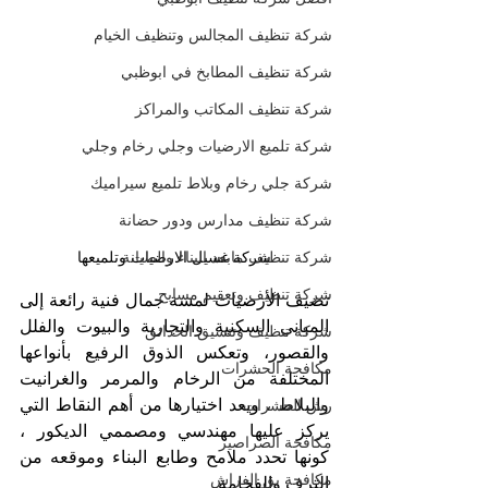
شركة تنظيف المجالس وتنظيف الخيام
شركة تنظيف المطابخ في ابوظبي
شركة تنظيف المكاتب والمراكز
شركة تلميع الارضيات وجلي رخام وجلي
شركة جلي رخام وبلاط تلميع سيراميك
شركة تنظيف مدارس ودور حضانة
شركة غسيل الارضيات وتلميعها
شركة تنظيف مابعد البناء والصيانة
شركة تنظيف وتعقيم مسابح
تضيف الأرضيات لمسة جمال فنية رائعة إلى 
المباني السكنية والتجارية والبيوت والفلل 
شركة تنظيف وتنسيق الحدائق
والقصور، وتعكس الذوق الرفيع بأنواعها 
مكافحة الحشرات
المختلفة من الرخام والمرمر والغرانيت 
والبلاط ، ويعد اختيارها من أهم النقاط التي 
رش الحشرات
يركز عليها مهندسي ومصممي الديكور ، 
مكافحة الصراصير
كونها تحدد ملامح وطابع البناء وموقعه من 
مكافحة بق الفراش
الترف والفخامة.