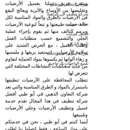
ويشرع فريق عملنا بغسيل الأرضيات 
شركات تنظيف ابوظبي
وتخليصها من الأوساخ والأتربة ويعالج البقع 
شركة تنظيف في الزاهية
في الأرضيات بالطرق والمواد المناسبة لكل 
تنظيف موكيت
حالة حسب طبيعتها و تبعاً لنوعية الأرضيات 
ويرمم التالف منها ثم يقوم بإجراء عملية 
غسيل موكيت
الجلي والتشميع حسب متطلبات العمل 
تلميع الباركيه
وطلب العميل ، مع الحرص الشديد على 
سلامة الأرضيات ، لتستعيد بريقها و ملمسها 
شركة تنظيف مستودعات
و زهاء ألوانها ثم يكسوها بمواد الحماية لتقاوم 
تلميع الواجهات الزجاجية
من جديد منعكسات النشاطات المختلفة التي 
تتعرض لها.
تتطلب المحافظة على الأرضيات تنظيفها 
باستمرار بالمواد و الطرق المناسبة والتي تعد 
شركة التعاون الذهبي في أبو ظبي أفضل 
شركة تنظيف في هذا المجال تقدم خدمة 
غسيل وتنظيف الأرضيات وجلي الأرضيات 
وتلميعها.
أينما كنتم في أبو ظبي ، نحن في خدمتكم 
على مدار الساعة ، فقط اتصلوا بنا لطلب 