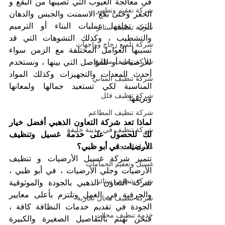
في معالجة العيوب التي تصيبها من البقع و 
شركة تعقيم وتطهير
الحفر وحتى بقع الاسمنت والجبس والدهان 
التي تخلفها عمليات البناء أو الترميم 
شركة تنظيف ستائر
والتشطيب ، وكذلك التشوهات التي قد 
شركة تلميع زجاج وواجهات
تسببها العوامل المختلفة مع الزمن سواء 
شركة تنظيف مطابخ
للأرضيات أو للفواصل التي بينها ، ونستخدم 
أحدث المعدات والتجهيزات وكذلك المواد 
شركة تنظيف المباني
المناسبة لكي تستعيد جمالها ولمعانها 
شركة تنظيف فلل
وبريقها.
شركة تنظيف المطاعم
لماذا تعد شركة التعاون الذهبي أفضل خيار 
شركة تنظيف في مدينة خليفة
لك للحصول على خدمة غسيل وتنظيف 
الأرضيات في أبو ظبي؟
غسيل السجاد
تتميز شركة غسيل الأرضيات و تنظيف 
غسيل وتعقيم الحمامات
الأرضيات وجلي الأرضيات ، في أبو ظبي ، 
شركة تنظيف ستائر
شركة التعاون الذهبي بالجودة والموثوقية 
والحرفية في العمل وتلتزم بأعلى معايير 
شركة تنظيف محال تجارية
الجودة في تقديم خدمات النظافة كافة ، 
خدمة تنظيف محلات
فنحن نهتم بالتفاصيل الصغيرة والكبيرة 