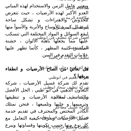
ويعتبر عامل الزمن والاستخدام لهذه المباني 
مكافحة النمل
العدو الأكبر لهذه الأرضيات ، حيث تتعرض 
مكافحة الرمة
للخدوش والاهتراءات و تشكل ساحة 
استقبال كبيرة للأوساخ والأتربة والأسوأ منها 
شركة مبيدات حشرية
لبقع السوائل و المواد المختلفة التي تنسكب 
أفضل شركة تنظيف في ابوظبي
عليها مما يجعلها باهتة الألوان ، خشنة 
شركة تعقيم
الملمس كئيبة المظهر ، كأنما تظهر عليها 
علامات التقدم في السن.
تنظيف الصالات الرياضية
شركة تلميع وجلي الارضيات
هل تعاني من اتساخ الأرضيات و انطفاء 
بريقها ؟ 
شركة تعقيم في ابوظبي
تقدم لك شركة غسيل الأرضيات ، شركة 
شركة تنظيف سجاد ابوظبي
التعاون الذهبي في أبو ظبي ، الحل الأفضل 
والمناسب لمعالجة الأرضيات و تنظيفها 
شركة تنظيف مطاعم
وترميمها و جليها وتلميعها ، فنحن نمتلك 
شركة غسيل مطاعم
الكادر المختص والمحترف في تقديم خدمة 
شركة تنظيف كنب في ابوظبي
غسيل الأرضيات ويعرف كيفية التعامل مع 
كل نوع منها حسب تكوينها وقساوتها ويبرع 
تنظيف وتعقيم خزانات ماء