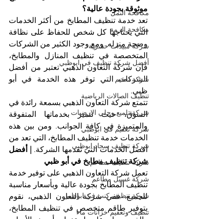
موثوقة بجودة عالية؟
مكافحة النمل
تعد خدمة تنظيف المطابخ من أكثر الخدمات 
مكافحة الرمة
التي يحتاجها كل شخص للحفاظ على نظافة 
وصحة منزله. ومع وجود الكثير من الشركات 
شركة مبيدات حشرية
المتخصصة في تنظيف المنازل والمطابخ، 
أفضل شركة تنظيف في ابوظبي
فإن شركة التعاون الذهبي تعتبر من أفضل 
الشركات التي توفر هذه الخدمة في أبو 
شركة تعقيم
ظبي.
تنظيف الصالات الرياضية
تتمتع شركة التعاون الذهبي بسمعة رائدة في 
شركة تلميع وجلي الارضيات
السوق، حيث تتميز بخدماتها المتفوقة 
والمتميزة في كافة الجوانب. ومن بين هذه 
شركة تعقيم في ابوظبي
الخدمات خدمة تنظيف المطابخ، التي تعد من 
شركة تنظيف سجاد ابوظبي
أفضل الخدمات التي تقدمها الشركة. 
| أفضل 
شركة تنظيف مطابخ في أبو ظبي
شركة تنظيف مطاعم
تعمل شركة التعاون الذهبي على توفير خدمة 
شركة غسيل مطاعم
تنظيف المطابخ بجودة عالية وبأسعار مناسبة 
شركة تنظيف كنب في ابوظبي
للجميع. ففي شركة التعاون الذهبي، نقوم 
بتوفير طاقم متخصص في تنظيف المطابخ، 
تنظيف وتعقيم خزانات ماء