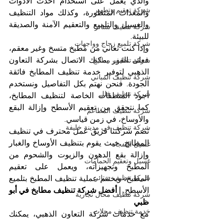
والذي يعمل على استخدام أحدث الأدوات 
شركة تعقيم وتطهير
والمعدات المتطورة، وكذلك مواد التنظيف 
والغسيل والتلميع والتعقيم الآمنة والصديقة 
شركة تنظيف ستائر
للبيئة.
شركة تلميع زجاج وواجهات
وإذا كنت تعاني من مطبخ متسخ وغير معقم، 
فعلى الفور يمكنك الاتصال بشركة التعاون 
شركة تنظيف مطابخ
الذهبي لتوفير خدمة تنظيف المطابخ فائقة 
شركة تنظيف المباني
الجودة. فنحن نهتم بكل التفاصيل ونستخدم 
شركة تنظيف فلل
أجود المنظفات الخاصة لتنظيف المطابخ، 
كما نتحقق من تعقيم الأسطح وإزالة البقع 
شركة تنظيف المطاعم
والأوساخ، في زمن قياسي.
شركة تنظيف في مدينة خليفة
تضم شركتنا فريق عمل محترف في تنظيف 
المطابخ، حيث يقوم بتنظيف الأوساخ والغبار 
غسيل السجاد
وإزالة بقع الدهون والزيوت والشحوم من 
غسيل وتعقيم الحمامات
المطبخ وتجهيزاته، ويعمل على تعقيم 
شركة تنظيف ستائر
المطبخ، ويختتم عملية تنظيف المطبخ بتلميع 
الأسطح. 
| أفضل شركة تنظيف مطابخ في أبو 
شركة تنظيف محال تجارية
ظبي
خدمة تنظيف محلات
مع خدمات شركة التعاون الذهبي، يمكنك 