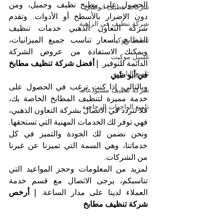
الحصول على مطبخ نظيف وجميل، ومن 
شركات تنظيف ابوظبي
دون الإضرار بالأسطح أو الأدوات. وتقدم 
شركة تنظيف في الزاهية
شركة التعاون الذهبي خدمات تنظيف 
المطابخ بأسعار تناسب جميع الميزانيات، 
تنظيف موكيت
ويمكنك الاستفادة من عروض الشركة 
غسيل موكيت
الدائمة للتوفير. 
| أفضل شركة تنظيف مطابخ 
تلميع الباركيه
في أبو ظبي
وبالتالي، إذا كنت ترغب في الحصول على 
شركة تنظيف مستودعات
خدمة مميزة لتنظيف المطابخ الخاصة بك، 
تلميع الواجهات الزجاجية
فلا تتردد في الاتصال بشركة التعاون الذهبي، 
فهي توفر لك الخدمات المهنية التي تستحقها. 
ونحن نضمن لك الجودة والتميز في كل 
خدماتنا، وهي السمة التي تميزنا عن غيرنا 
من الشركات.
لمزيد من المعلومات وحجز المواعيد التي 
تناسبكم، يرجى الاتصال مع قسم خدمة 
العملاء لدينا على مدار الساعة. 
| أرخص 
شركة تنظيف مطابخ