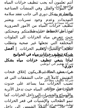
أنتم تعلمون أنه يجب تنظيف خزانات المياه 
مكافحة النمل
في البيوت والفلل وفي المنشآت الصناعية 
والتجارية بشكل دوري الى جانب تفقد سلامة 
مكافحة الرمة
التمديدات وعدم وجود تسربات، ويعتبر 
شركة مبيدات حشرية
تنظيف خزانات المياه من الأمور الضرورية 
أفضل شركة تنظيف في ابوظبي
من أجل الحفاظ على سلامتكم وصحتكم، 
حيث تتعرض مياه الخزانات الى الملوثات 
شركة تعقيم
المختلفة التي تجعلها غير صحية وتتطلب 
تنظيف الصالات الرياضية
تنظيف وغسيل وتعقيم الخزانات. 
| أفضل 
شركة تنظيف خزانات مياه في الخوانيج
شركة تلميع وجلي الارضيات
لماذا ينبغي تنظيف خزانات مياه بشكل 
شركة تعقيم في ابوظبي
دوري؟
في بعض الحالات لا يكون إغلاق فتحات 
شركة تنظيف سجاد ابوظبي
التفتيش كاملاً الى جانب التشققات التي قد 
شركة تنظيف مطاعم
تصيب الخزانات مما يساعد على حدوث 
شركة غسيل مطاعم
التلوث في خزانات المياه حيث تدخل الأتربة 
والأوساخ والحشرات الى داخل الخزانات، كما 
شركة تنظيف كنب في ابوظبي
تنمو الطحالب والإشنيات في قعر الخزانات 
تنظيف وتعقيم خزانات ماء
في حال نفوذ أشعة الشمس الى داخل 