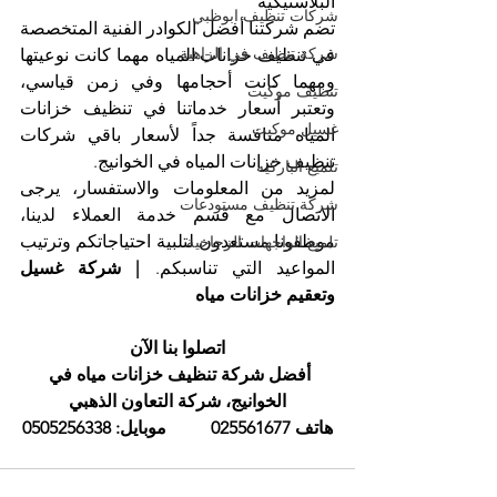
البلاستيكية
شركات تنظيف ابوظبي
تضم شركتنا أفضل الكوادر الفنية المتخصصة 
شركة تنظيف في الزاهية
في تنظيف خزانات المياه مهما كانت نوعيتها 
ومهما كانت أحجامها وفي زمن قياسي، 
تنظيف موكيت
وتعتبر أسعار خدماتنا في تنظيف خزانات 
غسيل موكيت
المياه منافسة جداً لأسعار باقي شركات 
تنظيف خزانات المياه في الخوانيج.
تلميع الباركيه
لمزيد من المعلومات والاستفسار، يرجى 
شركة تنظيف مستودعات
الاتصال مع قسم خدمة العملاء لدينا، 
موظفونا مستعدون لتلبية احتياجاتكم وترتيب 
تلميع الواجهات الزجاجية
المواعيد التي تناسبكم. 
| شركة غسيل 
وتعقيم خزانات مياه
اتصلوا بنا الآن
أفضل شركة تنظيف خزانات مياه في 
الخوانيج، شركة التعاون الذهبي
هاتف 025561677          موبايل: 0505256338