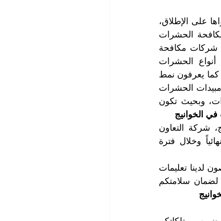
تعد شركة التعاون الذهبي أفضل شركة مكافحة حشرات الصراصر في الخوانيج وأقواها على الإطلاق، 
وهي خياركم الأمثل والأفضل لما تتميز به شركتنا من قوة وفعالية إجراءاتها في مكافحة الحشرات 
عموماً وفي مكافحة حشرات الصراصير على وجه الخصوص، وهي من أوائل وأقدم شركات مكافحة 
حشرات الصراصير المسجلة والمرخصة، وتضم في كوادرها متخصصين يعرفون أنواع الحشرات 
المنتشرة في منطقتنا بشكل جيد، من حيث أصنافها وسلالاتها ومراحل تكاثرها ونموها، كما يعرفون نمط 
حياتها وغذائها وأماكن اختبائها، وكذلك يمتلكون الخبرة والمعرفة في تراكيب ونوعيات مبيدات الحشرات 
ويبرعون في انتقاء أجود الأنواع التي تتميز بالفعالية العالية في القضاء على الحشرات، وبحيث تكون 
ي الخوانيج
اطمئنوا عملائنا الأعزاء، مع أفضل شركة مكافحة حشرات الصراصير في الخوانيج، شركة التعاون 
الذهبي، سوف ينتهي أرقكم وتزول مخاوفكم وتتخلصون من حشرات الصراصير نهائياً وخلال فترة 
نحن محترفون في عملنا ومتخصصون في مكافحة كافة أنواع الحشرات ويتبع المختصون لدينا تعليمات 
وارشادات الصحة والسلامة عند رش مبيدات الحشرات ويتخذون كافة الاحتياطات لضمان سلامتكم 
وانيج