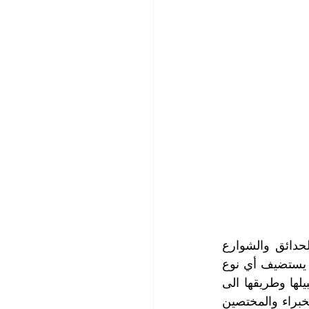
مع ارتفاع درجات الحرارة يزداد نشاط الحشرات وانتشارها بحثاً عن الغذاء فتملأ الحدائق والشوارع 
والمخازن وتتسلل الى البيوت وأي مكان تجد منفذاً إليه، وبالطبع لا أحد يرغب في أن يستضيف أي نوع 
من أنواع الحشرات في منزله أو مكان عمله، لكن ماذا إذا وجدت هذه الحشرات سبيلها وطريقها الى 
بيوتكم أو أماكن عملكم، عندها يكون الحل الأنسب والتصرف الصحيح هو الاستعانة بالخبراء والمختصين 