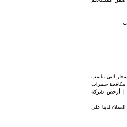
يمكن الحد من انتشار الحشرات عن طريق عدم تأمين البيئة المناسبة للحشرات ضمن ممتلكاتكم 
تتميز خدماتنا في مكافحة الحشرات بالفعالية العالية، والتي تقترن بأنسب وأخفض الأسعار التي تناسب 
ميزانياتكم، وتوفر لكم شركتنا عروضاً مميزة وحسومات كبيرة على العقود الدورية في مكافحة حشرات 
 
| أرخص شركة 
لطلب المشورة المجانية وحجز المواعيد التي تناسبكم، يرجى الاتصال مع قسم خدمة العملاء لدينا على 