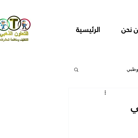
 نحن
الرئيسية
وظبي
 والمراكز
ي
دارس ودور حضانة