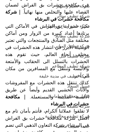
في مكافحة حشرات بق الفراش لضمان 
شركة تعقيم وتطهير
القضاء عليها والتخلص منها نهائياً. 
| شركة 
شركة تنظيف ستائر
مكافحة حشرات في البرشاء
شركة تلميع زجاج وواجهات
تكثر حشرات بق الفراش في الأماكن التي 
يرتادها أعداد كبيرة من الزوار ومن أماكن 
شركة تنظيف مطابخ
مختلفة مثل الفنادق والمنتجعات والتي تعتبر 
شركة تنظيف المباني
الوسيلة الأبرز في انتشار هذه الحشرات في 
مختلف أنحاء العالم، حيث تقوم هذه 
شركة تنظيف فلل
الحشرات بالتسلل الى الحقائب والأمتعة 
شركة تنظيف المطاعم
والألبسة وتنتقل مع المسافرين من مكان 
الى آخر.
شركة تنظيف في مدينة خليفة
كذلك تنتقل هذه الحشرات مع المفروشات 
غسيل السجاد
والأثاث الخشبي القديم وأيضاً عن طريق 
غسيل وتعقيم الحمامات
الألبسة القديمة والمستعملة. 
| مكافحة 
حشرات في البرشاء
شركة تنظيف ستائر
لا تقلقوا عملائنا الكرام، فأنتم بأمان تام مع 
شركة تنظيف محال تجارية
أفضل شركة مكافحة حشرات بق الفراش 
في البرشاء، شركة التعاون الذهبي التي تضم 
خدمة تنظيف محلات