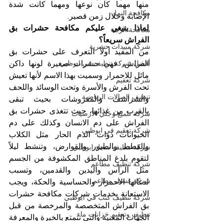
منها مهما كان نوعها ومهما كانت شدة 
مكافحة النمل
الإصابة وخلال زمن قصير.
لماذا ينبغي عليكم مكافحة حشرات بق 
مكافحة الرمة
الفراش سريعاً؟
شركة مبيدات حشرية
من المفيد أولاً التعرف على حشرات بق 
أفضل شركة تنظيف في ابوظبي
الفراش، فهي حشرات صغيرة لونها داكن 
مائل للاحمرار وسميت بهذا الاسم لأنها تعيش 
شركة تعقيم
تحت الفرش والأسرة وتحت الوسائد واللحف 
تنظيف الصالات الرياضية
والشراشف والمفروشات بحيث تبقى 
بالقرب من غذائها، حيث تتغذى حشرات بق 
شركة تلميع وجلي الارضيات
الفراش على دم الانسان وكذلك على دم 
شركة تعقيم في ابوظبي
الحيوانات ذوات الدم الحار مثل الكلاب 
والقطط والطيور والقوارض، وتنشط ليلاً 
شركة تنظيف سجاد ابوظبي
لتقوم بلدغ المناطق المكشوفة من الجسم 
شركة تنظيف مطاعم
مثل الرأس واليدين والقدمين، وتسبب 
شركة غسيل مطاعم
لدغاتها الاحمرار والحساسية والحكة، ويجب 
الاستعانة بخدمات شركات مكافحة حشرات 
شركة تنظيف كنب في ابوظبي
بق الفراش المتخصصة والمرخصة من قبل 
تنظيف وتعقيم خزانات ماء
الجهات المعنية والتي تتمتع بالخبرة والمعرفة 