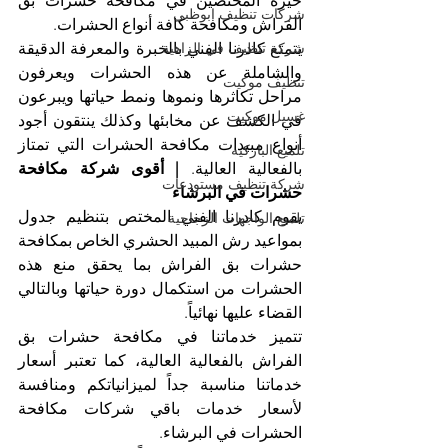
خيرة المختصين في مكافحة حشرات بق 
شركات تنظيف ابوظبي
الفراش ومكافحة كافة أنواع الحشرات.
شركة تنظيف في الزاهية
يتمتع كادرنا الفني بالخبرة والمعرفة الدقيقة 
والشاملة عن هذه الحشرات ويعرفون 
تنظيف موكيت
مراحل تكاثرها ونموها ونمط حياتها ويبرعون 
غسيل موكيت
في الكشف عن مخابئها وكذلك ينتقون أجود 
أنواع مبيدات مكافحة الحشرات التي تمتاز 
تلميع الباركيه
بالفعالية العالية. 
| أقوى شركة مكافحة 
شركة تنظيف مستودعات
حشرات في البرشاء
يقوم كادرنا الفني المختص بتنظيم جدول 
تلميع الواجهات الزجاجية
بمواعيد رش المبيد الحشري الخاص بمكافحة 
حشرات بق الفراش بما يحقق منع هذه 
الحشرات من استكمال دورة حياتها وبالتالي 
القضاء عليها نهائياً.
تتميز خدماتنا في مكافحة حشرات بق 
الفراش بالفعالية العالية، كما تعتبر أسعار 
خدماتنا مناسبة جداً لميزانياتكم ومنافسة 
لأسعار خدمات باقي شركات مكافحة 
الحشرات في البرشاء.