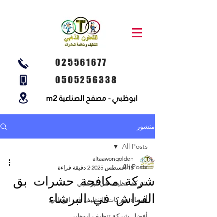
025561677
0505256338
ابوظبي - مصفح الصناعية m2
منشور
All Posts
altaawongolden
All Posts
15 أغسطس 2025
2 دقيقة قراءة
شركة مكافحة حشرات بق
شركة تنظيف في ابوظبي
الفراش في البرشاء
أسماء شركات التنظيف في ابوظبي
أفضل شركة تنظيف ابوظبي