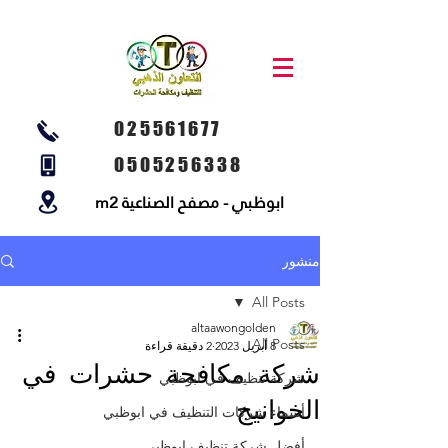
025561677
0505256338
ابوظبي - مصفح الصناعية m2
منشور
All Posts
altaawongolden
All Posts
8 أبريل 2023
2 دقيقة قراءة
شركة مكافحة حشرات في
شركة تنظيف في ابوظبي
الخوانيج
أسماء شركات التنظيف في ابوظبي
أفضل شركة تنظيف ابوظبي