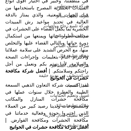
في منطقتنا، وخبير في اختيار أقوى أنواع 
شركة تعقيم وتطهير
المبيدات الحشرية المصرح باستخدامها من 
قبل الجهات المعنية، والذي يمتاز بالدقة 
شركة تنظيف ستائر
العالية في تحديد مواعيد رش المبيدات 
شركة تلميع زجاج وواجهات
الحشرية بما يكفل القضاء على الحشرات في 
شركة تنظيف مطابخ
مختلف أطوار حياتها ويمنعها من استكمال 
دورة حياتها وبالتالي القضاء عليها والتخلص 
شركة تنظيف المباني
منها، مع الحرص الشديد على سلامة عملائنا 
شركة تنظيف فلل
والالتزام التام بتعليمات وإجراءات الصحة 
والسلامة، لأننا نهتم بكم ونعمل من أجل 
شركة تنظيف المطاعم
راحتكم وسلامتكم. 
| أفضل شركة مكافحة 
شركة تنظيف في مدينة خليفة
حشرات في الخوانيج
لقد اكتسبت شركة التعاون الذهبي السمعة 
غسيل السجاد
الطيبة والعطرة خلال سنوات عملها في 
غسيل وتعقيم الحمامات
مكافحة حشرات المنازل والمكاتب 
شركة تنظيف ستائر
والمستودعات ولدينا رصيد كبير من العملاء 
الذين اختبروا جودة وفعالية خدماتنا في 
شركة تنظيف محال تجارية
مكافحة الحشرات ومكافحة القوارض. 
| 
خدمة تنظيف محلات
أفضل شركة مكافحة حشرات في الخوانيج