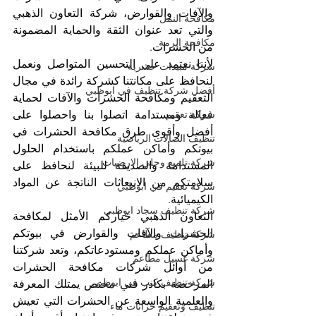
والآفات والقوارض، شركة التعاون الذهبي 
مكافحة النمل
والتي تعد عنوان الثقة والحماية المضمونة 
مكافحة الرمة
من الحشرات.
لأننا نعتمد على التحسين المتواصل ونعمل 
شركة مبيدات حشرية
لنحافظ على مكانتنا كشركة رائدة في مجال 
أفضل شركة تنظيف في ابوظبي
التعقيم ومكافحة الحشرات والآفات لحماية 
شركة تعقيم
فعالة ومستدامة اتصلوا بنا واحصلوا على 
أفضل وأقوى طرق مكافحة الحشرات في 
تنظيف الصالات الرياضية
بيوتكم وأماكن عملكم باستخدام الحلول 
شركة تلميع وجلي الارضيات
المستدامة والصديقة للبيئة لنحافظ على 
سلامتكم من الانبعاثات الناتجة عن المواد 
شركة تعقيم في ابوظبي
الكيميائية.
شركة تنظيف سجاد ابوظبي
التعاون الذهبي خياركم الأمثل لمكافحة 
الحشرات والآفات والقوارض في بيوتكم 
شركة تنظيف مطاعم
وأماكن عملكم ومستودعاتكم، وتعد شركتنا 
شركة غسيل مطاعم
من أوائل شركات مكافحة الحشرات 
شركة تنظيف كنب في ابوظبي
المرخصة بكادر فني مختص يمتلك المعرفة 
والعلمية الواسعة عن الحشرات التي تعيش 
تنظيف وتعقيم خزانات ماء