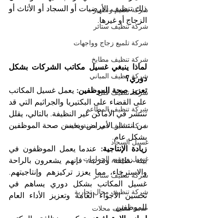
ذلك تنظيف الأرضيات أو السجاد أو الأثاث أو 
شركة تعقيم وتطهير
الزجاج أو غيرها.
شركة تنظيف ستائر
شركة تلميع زجاج وواجهات
شركة تنظيف مطابخ
لماذا ينبغي غسيل مكاتب الشركات بشكل 
شركة تنظيف المباني
دوري؟
تعزيز صحة الموظفين:
 يعمل غسيل المكاتب 
شركة تنظيف فلل
على القضاء على البكتيريا والجراثيم التي قد 
شركة تنظيف المطاعم
تنتشر في الأماكن غير النظيفة. بالتالي، يقلل 
من انتشار الأمراض ويحسن صحة الموظفين 
شركة تنظيف في مدينة خليفة
بشكل عام.
غسيل السجاد
زيادة الإنتاجية:
 عندما يعمل الموظفون في 
غسيل وتعقيم الحمامات
بيئة نظيفة ومرتبة، فإنهم يشعرون بالراحة 
والاسترخاء، مما يعزز تركيزهم وإنتاجيتهم. 
شركة تنظيف ستائر
غسيل المكاتب بشكل دوري يساهم في 
شركة تنظيف محال تجارية
تحسين الأجواء العامة وتعزيز الأداء العام 
للموظفين.
خدمة تنظيف محلات