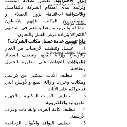
إبراز الاحترافية:
 تعكس نظافة المكتب 
شركات تنظيف ابوظبي
وترتيبه مدى اهتمام الشركة بالتفاصيل 
شركة تنظيف في الزاهية
والاحترافية. عندما يزور العملاء أو 
المستثمرون المكتب، فإنهم يلاحظون 
تنظيف موكيت
النظافة والترتيب، وهذا يساهم في إشادتهم 
غسيل موكيت
بالشركة وزيادة فرص العمل والتعاون.
ماذا تتضمن خدمة غسيل مكاتب الشركات؟
تلميع الباركيه
1.    غسيل وتنظيف الأرضيات من الغبار 
شركة تنظيف مستودعات
والأوساخ وإزالة البقع، وتنظيف السجاد 
والموكيت للحفاظ على مظهره الجميل 
تلميع الواجهات الزجاجية
ونظافته.
2.    تنظيف الأثاث المكتبي من كراسي 
ومكاتب وخزن، وإزالة البقع والأوساخ التي 
قد تتراكم على الأثاث.
3.    تنظيف الأدوات المكتبية والأجهزة 
الكهربائية والالكترونية.
4.    تنظيف كافة الغرف والقاعات وغرف 
الأرشفة.
5.    تنظيف النوافذ والأبواب الزجاجية 