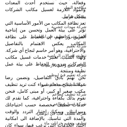
وفعالة، حيث نستخدم أحدث المعدات 
مكافحة النمل
والمواد اللازمة لغسيل مكاتب الشركات 
بشكل شامل.
مكافحة الرمة
تعد نظافة المكاتب من الأمور الأساسية التي 
شركة مبيدات حشرية
تؤثر على بيئة العمل وتحسن من إنتاجية 
أفضل شركة تنظيف في ابوظبي
الفريق وراحتهم. إن الحفاظ على نظافة 
المكاتب يعكس الاهتمام بالتفاصيل 
شركة تعقيم
والاحترافية، وهو أمر حاسم لنجاح أي شركة. 
تنظيف الصالات الرياضية
ولهذا السبب، تعتبر خدمات غسيل مكاتب 
الشركات ضرورية للحفاظ على بيئة عمل 
شركة تلميع وجلي الارضيات
نظيفة ومنتجة.
شركة تعقيم في ابوظبي
نحن نهتم بأدق التفاصيل، ونضمن رضا 
عملائنا بنتائج مذهلة. سواء كنت تريد تنظيف 
شركة تنظيف سجاد ابوظبي
مكتب صغير أو كبير، أو مبنى كامل، فنحن 
شركة تنظيف مطاعم
نقوم بذلك بكفاءة واحترافية، كما نقدم لك 
شركة غسيل مطاعم
خدمات تنظيف مخصصة حسب احتياجاتك 
وميزانيتك، ويمكنك اختيار التردد والوقت 
شركة تنظيف كنب في ابوظبي
والمدة التي تناسبك. بالإضافة الى امكانية 
تنظيف وتعقيم خزانات ماء
اختيار الخدمات التي ترغب فيها، سواء كان 