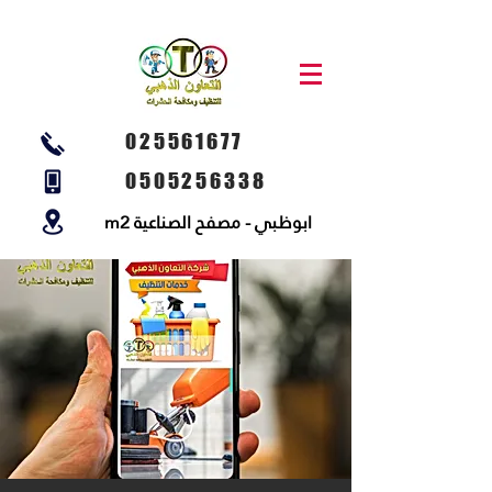
025561677
0505256338
ابوظبي - مصفح الصناعية m2