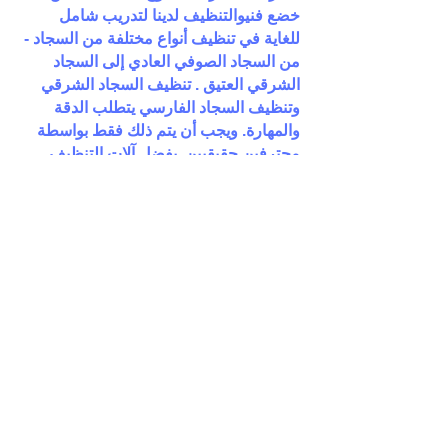
خضع فنيوالتنظيف لدينا لتدريب شامل
للغاية في تنظيف أنواع مختلفة من السجاد -
من السجاد الصوفي العادي إلى السجاد
الشرقي العتيق . تنظيف السجاد الشرقي
وتنظيف السجاد الفارسي يتطلب الدقة
والمهارة. ويجب أن يتم ذلك فقط بواسطة
محترفين حقيقيين. بفضل آلات التنظيف
القوية والمياه المشبعة بمحلول التنظيف
يتغلل الى عمق ألياف السجادة ، مما يؤدي
إلى ازالة الأوساخ وعث الغبار وما إلى ذلك ،
ثم يتم شفط كل هذه الاوساخ من خلال آلات
شفط قوية والنتيجة هي سجادة نظيفة للغاية
، خالية من البقع والاوساخ والعث). إذا كنت
تبحث عن تنظيف السجاد والموكيت ،
فالرجاء الاتصال بشركة التعاون الذهبي
لمعرفة المزيد حول كيفية تلبية احتياجاتك.
سواء كنت تبحث عن خدمات تنظيف أو
تنظيف السجاد فإننا بالتأكيد سوف نثير
إعجابك بالنتائج التي نقدمها.