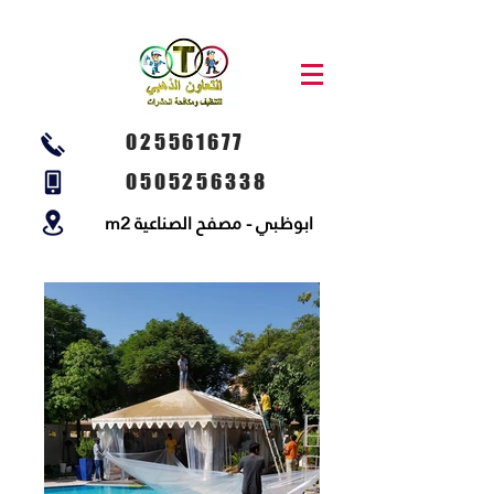
025561677
0505256338
ابوظبي - مصفح الصناعية m2