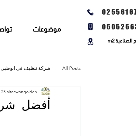
0255616
0505256
موضوعات
تواص
لصناعية m2
All Posts
شركة تنظيف في ابوظبي
altaawongolden
25 أكتوبر 2023
شركة تنظيف المجالس وتنظيف الخي
أفضل شرك
شركة تلميع الارضيات وجلي رخام و