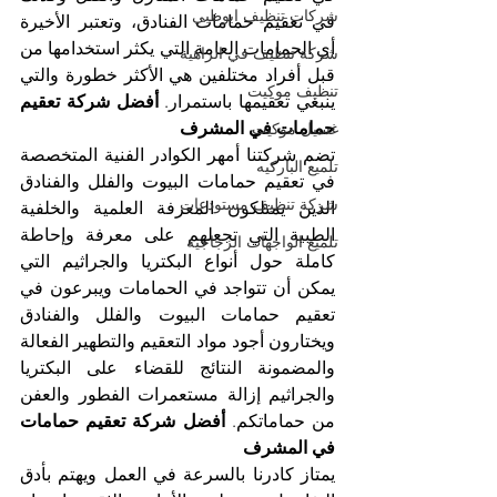
شركات تنظيف ابوظبي
في تعقيم حمامات الفنادق، وتعتبر الأخيرة 
أي الحمامات العامة التي يكثر استخدامها من 
شركة تنظيف في الزاهية
قبل أفراد مختلفين هي الأكثر خطورة والتي 
تنظيف موكيت
ينبغي تعقيمها باستمرار. 
أفضل شركة تعقيم 
حمامات في المشرف
غسيل موكيت
تضم شركتنا أمهر الكوادر الفنية المتخصصة 
تلميع الباركيه
في تعقيم حمامات البيوت والفلل والفنادق 
شركة تنظيف مستودعات
الذين يمتلكون المعرفة العلمية والخلفية 
الطبية التي تجعلهم على معرفة وإحاطة 
تلميع الواجهات الزجاجية
كاملة حول أنواع البكتريا والجراثيم التي 
يمكن أن تتواجد في الحمامات ويبرعون في 
تعقيم حمامات البيوت والفلل والفنادق 
ويختارون أجود مواد التعقيم والتطهير الفعالة 
والمضمونة النتائج للقضاء على البكتريا 
والجراثيم إزالة مستعمرات الفطور والعفن 
من حماماتكم. 
أفضل شركة تعقيم حمامات 
في المشرف
يمتاز كادرنا بالسرعة في العمل ويهتم بأدق 