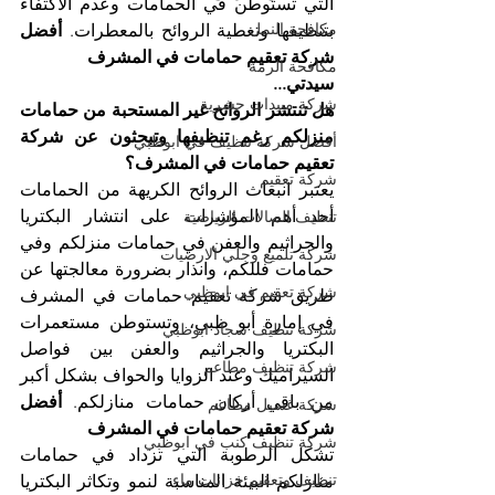
التي تستوطن في الحمامات وعدم الاكتفاء 
مكافحة النمل
بتنظيفها وتغطية الروائح بالمعطرات. 
أفضل 
شركة تعقيم حمامات في المشرف
مكافحة الرمة
سيدتي...
شركة مبيدات حشرية
هل تنتشر الروائح غير المستحبة من حمامات 
منزلكم رغم تنظيفها وتبحثون عن شركة 
أفضل شركة تنظيف في ابوظبي
تعقيم حمامات في المشرف؟
شركة تعقيم
يعتبر انبعاث الروائح الكريهة من الحمامات 
أحد أهم المؤشرات على انتشار البكتريا 
تنظيف الصالات الرياضية
والجراثيم والعفن في حمامات منزلكم وفي 
شركة تلميع وجلي الارضيات
حمامات فللكم، وانذار بضرورة معالجتها عن 
شركة تعقيم في ابوظبي
طريق شركة تعقيم حمامات في المشرف 
في إمارة أبو ظبي، وتستوطن مستعمرات 
شركة تنظيف سجاد ابوظبي
البكتريا والجراثيم والعفن بين فواصل 
شركة تنظيف مطاعم
السيراميك وعند الزوايا والحواف بشكل أكبر 
من باقي أركان حمامات منازلكم. 
أفضل 
شركة غسيل مطاعم
شركة تعقيم حمامات في المشرف
شركة تنظيف كنب في ابوظبي
تشكل الرطوبة التي تزداد في حمامات 
تنظيف وتعقيم خزانات ماء
منازلكم البيئة المناسبة لنمو وتكاثر البكتريا 