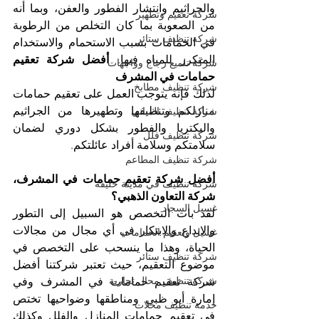
والجراثيم وانتشار الفطور والعفن، وبما أنه 
شركة تعقيم وتطهير
من الصعوبة بما كان التخلص من الرطوبة 
شركة تنظيف ستائر
في الحمامات بسبب الاستحمام والاستخدام 
المتكرر للمياه فيها. 
أفضل شركة تعقيم 
شركة تلميع زجاج وواجهات
حمامات في المشرف
شركة تنظيف مطابخ
لذلك فإنه يتوجب العمل على تعقيم حمامات 
منازلكم وتنظيفها وتطهيرها من الجراثيم 
شركة تنظيف المباني
والبكتريا والفطور بشكل دوري لضمان 
شركة تنظيف فلل
سلامتكم وسلامة أفراد عائلتكم.
شركة تنظيف المطاعم
أفضل شركة تعقيم حمامات في المشرف، 
شركة تنظيف في مدينة خليفة
شركة التعاون الذهبي؟
غسيل السجاد
لقد بات التخصص هو السبيل إلى التطور 
والابداع والابتكار في أي مجال من مجالات 
غسيل وتعقيم الحمامات
الحياة، وهذا ما ينسحب على التخصص في 
شركة تنظيف ستائر
موضوع التعقيم، حيث تعتبر شركتنا أفضل 
شركة تنظيف محال تجارية
شركة تعقيم حمامات في المشرف وفي 
إمارة أبو ظبي ومناطقها وضواحيها تختص 
خدمة تنظيف محلات
في تعقيم حمامات المنازل والفلل وكذلك 