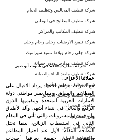
شركة تنظيف المجالس وتنظيف الخيام
شركة تنظيف المطابخ في ابوظبي
شركة تنظيف المكاتب والمراكز
شركة تلميع الارضيات وجلي رخام وجلي
شركة جلي رخام وبلاط تلميع سيراميك
شركة تنظيف مدارس ودور حضانة
شركة تنظف مطاعم في غنتوت أبو ظبي
شركة تنظيف مابعد البناء والصيانة
عملائنا الأعزاء...
شركة تنظيف وتعقيم مسابح
مع اقتراب موسم الأعياد يزداد الاقبال على 
المطاعم والمقاهي ومما يميز مواطني دولة 
شركة تنظيف وتنسيق الحدائق
الامارات العربية المتحدة ومقيميها الذوق 
مكافحة الحشرات
الرفيع والعالي في انتقاء أشهى وألذ الأطباق 
والوجبات والمشروبات والتي تأتي في المقام 
رش الحشرات
الثاني في استقطاب الزبائن، بينما تحتل 
مكافحة الصراصير
النظافة المقام الأول عند اختيار المطاعم 
مكافحة بق الفراش
والمقاهي وهي حقيقة يعرفها أصحاب 