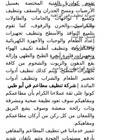
تقوم كوادرنا الفنية المختصة بغسيل 
شركات تنظيف ابوظبي
الأرضيات ومسح الجدران والسقف وتنظيف 
شركة تنظيف في الزاهية
وتلميع ا لواجهات والجامات والطاولات 
والكراسي والخزن والرفوف، كما تقوم 
تنظيف موكيت
بتلميع النوافذ والأسطح وتنظيف تجهيزات 
غسيل موكيت
إعداد الطعام والوجبات والأجهزة الكهربائية 
تلميع الباركيه
والالكترونية وتنظيف أنظمة تكييف الهواء 
وتجهيزات فلترة أبخرة الطبخ والطهي وإزالة 
شركة تنظيف مستودعات
بقع الدهون والزيوت والشحوم من كافة 
تلميع الواجهات الزجاجية
تجهيزات المطبخ، ويتم كذلك تنظيف أدوات 
تحضير الطعام والشراب وتنظيف أدوات 
المائدة. 
| شركة تنظيف مطاعم في أبو ظبي
كونوا على ثقة عملاءنا الكرام بأن مطاعمكم 
ومقاهيكم سوف تعود نظيفة صحية ومشرقة 
وذات رائحة منعشة وسوف يشع البريق 
واللمعان من كل ركن من أركان مطاعمكم 
ومقاهيكم.
تتميز خدماتنا في تنظيف المطاعم والمقاهي 
بأرفع مستويات الجودة وتتم بإتقان شديد 