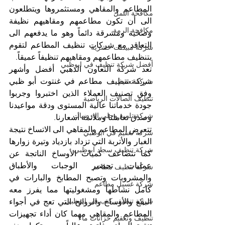
المطاعم والمقاهي ومستثمروها ويتطلعون 
مكافحة النمل
الى أن تكون مطاعمهم ومقاهيهم نظيفة 
مكافحة الرمة
وصحية ومشرقة دائماً وهو ما يدفعهم الى 
التعاقد مع شركات تنظيف المطاعم لتقوم 
شركة مبيدات حشرية
بتنظيف مطاعمهم ومقاهيهم تنظيفاً عميقاً.
أفضل شركة تنظيف في ابوظبي
تعد شركة التعاون الذهبي أفضل وأشهر 
شركة تنظيف مطاعم في غنتوت أبو ظبي 
شركة تعقيم
وفق تصنيف العملاء الذين اختبروا وجربوا 
تنظيف الصالات الرياضية
جودة خدماتنا عالية المستوى ودقة مواعيدنا 
شركة تلميع وجلي الارضيات
وصدق تعاملنا وملائمة أسعارنا.
تتعرض المطاعم والمقاهي الى الاتساخ نتيجة 
شركة تعقيم في ابوظبي
الغبار والأتربة التي تزداد بازدياد وتيرة زوارها 
شركة تنظيف سجاد ابوظبي
كما تتضاعف كميات الأوساخ الناتجة عن 
عمليات تحضير الوجبات والأطباق 
شركة تنظيف مطاعم
والمشروبات وتصبح المطابخ والبارات في 
شركة غسيل مطاعم
كامل نشاطها ومشغوليتها مما يفرز معه 
شركة تنظيف كنب في ابوظبي
البقع والأوساخ والروائح التي تعج في أجواء 
المطاعم والمقاهي مهما كان أداء تجهيزات 
تنظيف وتعقيم خزانات ماء