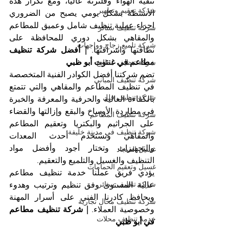
تنقية الهواء وفلترته عالياً، ومع تكرار هذه 
شركة تعقيم وتطهير
الأنشطة بشكل يومي يصبح من الضروري 
اجراء عملية تنظيف شامل وعميق للمطاعم 
شركة تنظيف ستائر
والمقاهي بشكل دوري للمحافظة على 
شركة تلميع زجاج وواجهات
نظافتها واشراقتها. 
| أفضل شركة تنظيف 
مطاعم في غنتوت أبو ظبي
شركة تنظيف مطابخ
تضم شركتنا أفضل الكوادر الفنية المتخصصة 
شركة تنظيف المباني
في تنظيف المطاعم والمقاهي والتي تتمتع 
شركة تنظيف فلل
بالكفاءة العالية والحرفية والمعرفة والخبرة 
في مطاردة الأوساخ والبقع وإزالتها والقضاء 
شركة تنظيف المطاعم
على الجراثيم والبكتريا وتعقيم المطاعم 
شركة تنظيف في مدينة خليفة
والمقاهي وتستخدم أحدث المعدات 
والتجهيزات وتختار أجود وأفضل مواد 
غسيل السجاد
التنظيف والغسيل والتلميع والتعقيم.
غسيل وتعقيم الحمامات
يؤدي فريق عملنا خدمة تنظيف مطاعم 
شركة تنظيف ستائر
عالية المستوى وفق تنظيم وترتيب وهدوء 
ويحافظ كادرنا الفني على أسرار المهنة 
شركة تنظيف محال تجارية
وخصوصية العملاء. 
| شركة تنظيف مطاعم 
خدمة تنظيف محلات
في أبو ظبي