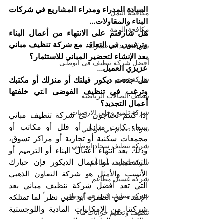
السادة المدراء ومدراء المشاريع في شركات 
مكافحة النمل
البناء والمقاولات...
مكافحة الرمة
هل شارفتم على الانتهاء من أعمال البناء 
وترغبون في التعاقد مع شركة تنظيف مباني 
شركة مبيدات حشرية
بعد الإنشاء لتحضير المباني للاستثمار؟
أفضل شركة تنظيف في ابوظبي
عزيزي العميل...
شركة تعقيم
هل جددت ديكور فيلتك أو منزلك أو مكتبك 
وترغب في تنظيف الفوضى التي خلفتها 
تنظيف الصالات الرياضية
أعمال التجديد؟
شركة تلميع وجلي الارضيات
إذا كنتم تحتاجون الى شركة تنظيف مباني 
سواء كانت منازل أو فلل أو مكاتب أو 
شركة تعقيم في ابوظبي
مجمعات سكنية أو تجارية أو مراكز تسوق، 
شركة تنظيف سجاد ابوظبي
وذلك بعد انتهاء أعمال البناء أو الترميم أو 
التشطيبات أو أعمال الديكور فإن خيارك 
شركة تنظيف مطاعم
الأنسب والأمثل هو شركة التعاون الذهبي 
شركة غسيل مطاعم
التي تعد أفضل شركة تنظيف مباني بعد 
شركة تنظيف كنب في ابوظبي
الإنشاء في الظفرة أبو ظبي نظراً لما تمتلكه 
شركتنا من الإمكانيات المادية واللوجستية 
تنظيف وتعقيم خزانات ماء