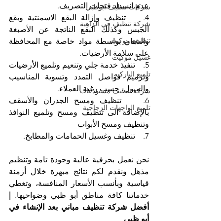
عدم انسداد فتحات التصريف.
شركات تنظيف ابوظبي
4.    تنظيف وإزالة البقع الاسمنتية وبقع 
شركة تنظيف في الزاهية
الجبس وكذلك البقع الناتجة عن الأصبغة 
تنظيف موكيت
والدهان بواسطة مواد خاصة مع المحافظة 
على سلامة الأرضيات.
غسيل موكيت
5.    تنفيذ خدمة جلي وتنعيم وتلميع الأرضيات 
تلميع الباركيه
وترميم فواصل التمدد وتسوية المناسيب 
والميول، حسب رغبة العملاء.
شركة تنظيف مستودعات
6.    تنظيف ومسح الجدران والأسقف 
تلميع الواجهات الزجاجية
بالإضافة الى تنظيف ومسح وتلميع النوافذ 
وتنظيف ومسح الأبواب 
7.    تنظيف وغسيل الحمامات والمطابخ.
نحن نعمل بحرفية عالية وجودة تامة وتنظيم 
مذهل ونقدم لكم نتائج مبهرة خلال أزمنة 
قياسية وبأنسب الأسعار المنافسة، وتغطي 
خدماتنا كافة مناطق أبو ظبي وضواحيها. 
| 
أفضل شركة تنظيف مباني بعد الإنشاء في 
أبو ظبي