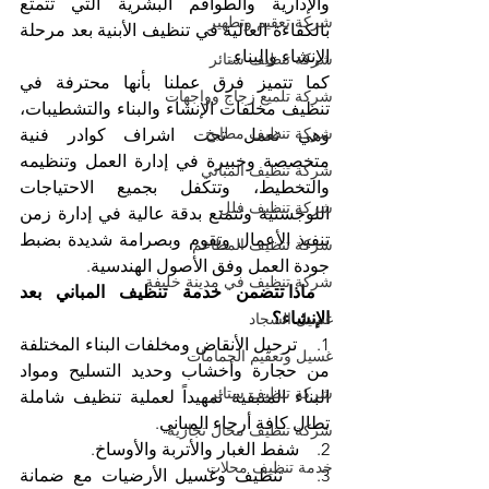
والإدارية والطواقم البشرية التي تتمتع 
شركة تعقيم وتطهير
بالكفاءة العالية في تنظيف الأبنية بعد مرحلة 
الإنشاء والبناء.
شركة تنظيف ستائر
كما تتميز فرق عملنا بأنها محترفة في 
شركة تلميع زجاج وواجهات
تنظيف مخلفات الإنشاء والبناء والتشطيبات، 
شركة تنظيف مطابخ
وهي تعمل تحت اشراف كوادر فنية 
متخصصة وخبيرة في إدارة العمل وتنظيمه 
شركة تنظيف المباني
والتخطيط، وتتكفل بجميع الاحتياجات 
شركة تنظيف فلل
اللوجستية وتتمتع بدقة عالية في إدارة زمن 
تنفيذ الأعمال وتقوم وبصرامة شديدة بضبط 
شركة تنظيف المطاعم
جودة العمل وفق الأصول الهندسية.
شركة تنظيف في مدينة خليفة
 ماذا تتضمن خدمة تنظيف المباني بعد 
الإنشاء؟
غسيل السجاد
1.    ترحيل الأنقاض ومخلفات البناء المختلفة 
غسيل وتعقيم الحمامات
من حجارة وأخشاب وحديد التسليح ومواد 
شركة تنظيف ستائر
البناء المتبقية تمهيداً لعملية تنظيف شاملة 
تطال كافة أرجاء المباني.
شركة تنظيف محال تجارية
2.    شفط الغبار والأتربة والأوساخ. 
خدمة تنظيف محلات
3.    تنظيف وغسيل الأرضيات مع ضمانة 