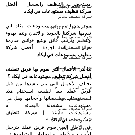
مستحضرات التنظيف والغسيل. 
| أفضل 
شركة تعقيم وتطهير
شركة تنظيف مستودعات في ايكاد
شركة تنظيف ستائر
تتميز خدمات تنظف مستودعات ايكاد التي 
شركة تلميع زجاج وواجهات
تقدمها شركتنا بالجودة والاتقان وتتم بهدوء 
شركة تنظيف مطابخ
وتنظيم وترتيب فائق ونتبع قوانين صارمة 
شركة تنظيف المباني
حيال مستويات الجودة. 
| أفضل شركة 
تنظيف مستودعات في ايكاد
شركة تنظيف فلل
شركة تنظيف المطاعم
ما هي الأعمال التي يقوم بها فريق تنظيف 
أفضل شركة تنظيف مستودعات في ايكاد ؟
شركة تنظيف في مدينة خليفة
تختلف الأعمال التي يتم تنفيذها من قبل 
غسيل السجاد
فريق عملنا تبعاً لطبيعة استخدام هذه 
المستودعات ومساحاتها وأحجامها وهل هي 
غسيل وتعقيم الحمامات
مستودعات مشغولة بالبضائع ، أم 
شركة تنظيف ستائر
مستودعات فارغة. 
| شركة تنظيف 
شركة تنظيف محال تجارية
مستودعات في ايكاد
في الاطار العام يقوم فريق عملنا بترحيل 
خدمة تنظيف محلات
الأوساخ والأنقاض والمخلفات المتواجدة في 