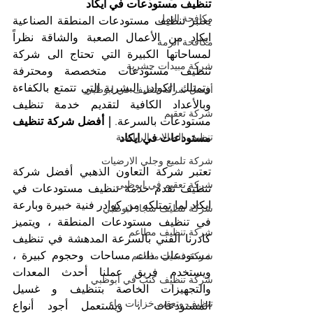
تنظيف مستودعات في ايكاد
مكافحة النمل
يعتبر تنظيف مستودعات المنطقة الصناعية 
ايكاد من الأعمال الصعبة والشاقة نظراً 
مكافحة الرمة
لمساحاتها الكبيرة التي تحتاج الى شركة 
شركة مبيدات حشرية
تنظيف مستودعات متخصصة ومحترفة 
وتمتلك الكوادر البشرية التي تتمتع بالكفاءة 
أفضل شركة تنظيف في ابوظبي
وبالأعداد الكافية لتقديم خدمة تنظيف 
شركة تعقيم
مستودعات بالسرعة. 
| أفضل شركة تنظيف 
تنظيف الصالات الرياضية
مستودعات في ايكاد
شركة تلميع وجلي الارضيات
تعتبر شركة التعاون الذهبي أفضل شركة 
شركة تعقيم في ابوظبي
تنظيف تقدم خدمة تنظيف مستودعات في 
ايكاد لما تمتلكه من كوادر فنية خبيرة وبارعة 
شركة تنظيف سجاد ابوظبي
في تنظيف مستودعات المنطقة ، ويتميز 
شركة تنظيف مطاعم
كادرنا الفني بالسرعة المدهشة في تنظيف 
مستودعات ذات مساحات وحجوم كبيرة ، 
شركة غسيل مطاعم
ويستخدم فريق عملنا أحدث المعدات 
شركة تنظيف كنب في ابوظبي
والتجهيزات الخاصة بتنظيف و غسيل 
تنظيف وتعقيم خزانات ماء
المستودعات ، ويستعمل أجود أنواع 