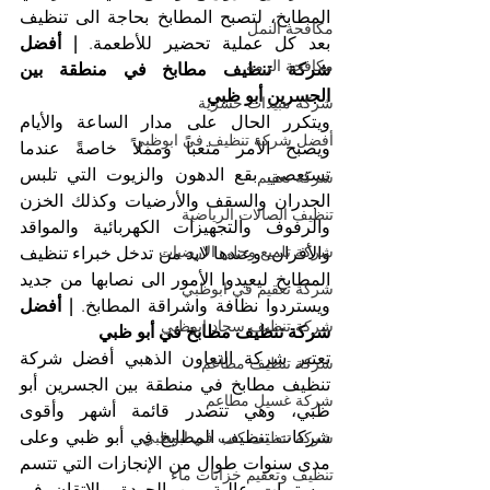
المطابخ، لتصبح المطابخ بحاجة الى تنظيف 
مكافحة النمل
بعد كل عملية تحضير للأطعمة. 
| أفضل 
مكافحة الرمة
شركة تنظيف مطابخ في منطقة بين 
الجسرين أبو ظبي
شركة مبيدات حشرية
ويتكرر الحال على مدار الساعة والأيام 
أفضل شركة تنظيف في ابوظبي
ويصبح الأمر متعباً ومملاً خاصةً عندما 
تستعصي بقع الدهون والزيوت التي تلبس 
شركة تعقيم
الجدران والسقف والأرضيات وكذلك الخزن 
تنظيف الصالات الرياضية
والرفوف والتجهيزات الكهربائية والمواقد 
شركة تلميع وجلي الارضيات
والأفران، وعندها لابد من تدخل خبراء تنظيف 
المطابخ ليعيدوا الأمور الى نصابها من جديد 
شركة تعقيم في ابوظبي
ويستردوا نظافة واشراقة المطابخ. 
| أفضل 
شركة تنظيف سجاد ابوظبي
شركة تنظيف مطابخ في أبو ظبي
تعتبر شركة التعاون الذهبي أفضل شركة 
شركة تنظيف مطاعم
تنظيف مطابخ في منطقة بين الجسرين أبو 
شركة غسيل مطاعم
ظبي، وهي تتصدر قائمة أشهر وأقوى 
شركات تنظيف المطابخ في أبو ظبي وعلى 
شركة تنظيف كنب في ابوظبي
مدى سنوات طوال من الإنجازات التي تتسم 
تنظيف وتعقيم خزانات ماء
بمستويات عالية من الجودة والاتقان في 