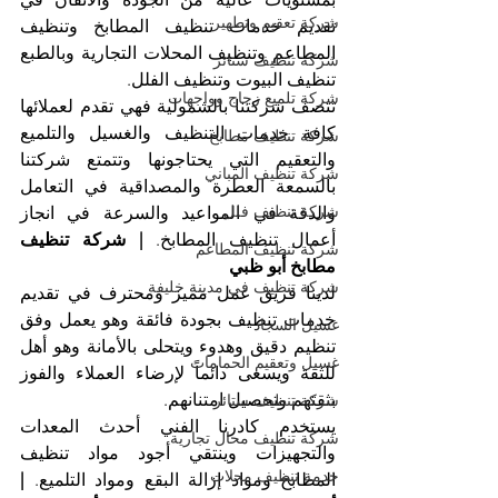
شركة تعقيم وتطهير
تقديم خدمات تنظيف المطابخ وتنظيف 
المطاعم وتنظيف المحلات التجارية وبالطبع 
شركة تنظيف ستائر
تنظيف البيوت وتنظيف الفلل.
شركة تلميع زجاج وواجهات
تتصف شركتنا بالشمولية فهي تقدم لعملائها 
كافة خدمات التنظيف والغسيل والتلميع 
شركة تنظيف مطابخ
والتعقيم التي يحتاجونها وتتمتع شركتنا 
شركة تنظيف المباني
بالسمعة العطرة والمصداقية في التعامل 
شركة تنظيف فلل
والدقة في المواعيد والسرعة في انجاز 
أعمال تنظيف المطابخ. 
| شركة تنظيف 
شركة تنظيف المطاعم
مطابخ أبو ظبي
شركة تنظيف في مدينة خليفة
لدينا فريق عمل مميز ومحترف في تقديم 
خدمات تنظيف بجودة فائقة وهو يعمل وفق 
غسيل السجاد
تنظيم دقيق وهدوء ويتحلى بالأمانة وهو أهل 
غسيل وتعقيم الحمامات
للثقة ويسعى دائماً لإرضاء العملاء والفوز 
بثقتهم وتحصيل امتنانهم.
شركة تنظيف ستائر
يستخدم كادرنا الفني أحدث المعدات 
شركة تنظيف محال تجارية
والتجهيزات وينتقي أجود مواد تنظيف 
خدمة تنظيف محلات
المطابخ ومواد إزالة البقع ومواد التلميع. 
| 