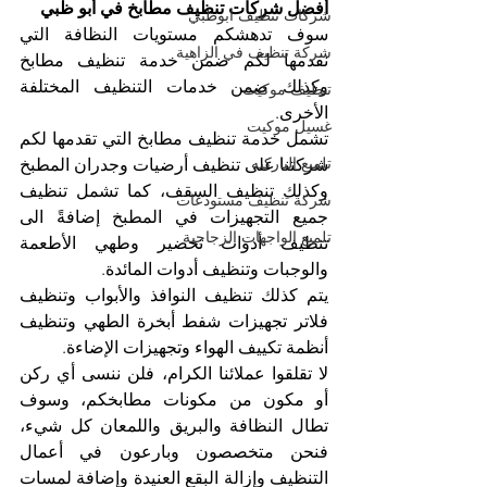
أفضل شركات تنظيف مطابخ في أبو ظبي
شركات تنظيف ابوظبي
سوف تدهشكم مستويات النظافة التي 
شركة تنظيف في الزاهية
نقدمها لكم ضمن خدمة تنظيف مطابخ 
وكذلك ضمن خدمات التنظيف المختلفة 
تنظيف موكيت
الأخرى.
غسيل موكيت
تشمل خدمة تنظيف مطابخ التي تقدمها لكم 
تلميع الباركيه
شركتنا على تنظيف أرضيات وجدران المطبخ 
وكذلك تنظيف السقف، كما تشمل تنظيف 
شركة تنظيف مستودعات
جميع التجهيزات في المطبخ إضافةً الى 
تلميع الواجهات الزجاجية
تنظيف أدوات تحضير وطهي الأطعمة 
والوجبات وتنظيف أدوات المائدة.
يتم كذلك تنظيف النوافذ والأبواب وتنظيف 
فلاتر تجهيزات شفط أبخرة الطهي وتنظيف 
أنظمة تكييف الهواء وتجهيزات الإضاءة.
لا تقلقوا عملائنا الكرام، فلن ننسى أي ركن 
أو مكون من مكونات مطابخكم، وسوف 
تطال النظافة والبريق واللمعان كل شيء، 
فنحن متخصصون وبارعون في أعمال 
التنظيف وإزالة البقع العنيدة وإضافة لمسات 