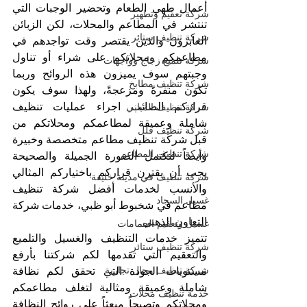
أعمال طهي الطعام وتحضير الوجبات التي 
شركة تعقيم وتطهير
تنتشر في المطاعم والمحلات، لكن الزبائن 
شركة تنظيف ستائر
العابرون والذين يقتصر وقت تواجدهم في 
مطاعمكم ومحلاتكم على شراء أو تناول 
شركة تلميع زجاج وواجهات
وجبتهم سوف يميزون هذه الروائح وربما 
شركة تنظيف مطابخ
تكون منفرةً ومزعجةً، ولهذا سوف يكون 
قراركم الصائب اجراء عمليات تنظيف 
شركة تنظيف المباني
شاملة وعميقة لمطاعمكم ومحلاتكم من 
شركة تنظيف فلل
قبل شركة تنظيف مطاعم متخصصة وخبيرة 
شركة تنظيف المطاعم
وأيضاً لتكتمل الصورة الجميلة والصحيحة 
يجب أن يقترن قراركم باختياركم المثالي 
شركة تنظيف في مدينة خليفة
والأنسب لخدمات أفضل شركة تنظيف 
غسيل السجاد
مطاعم في شخبوط أبو ظبي، خدمات شركة 
التعاون الذهبي.
غسيل وتعقيم الحمامات
تتميز خدمات التنظيف والغسيل والتلميع 
شركة تنظيف ستائر
والتعقيم التي تقدمها لكم شركتنا بأرفع 
شركة تنظيف محال تجارية
مستويات الجودة التي تحقق لكم نظافة 
شاملة وعميقة ومثالية لتغلف مطاعمكم 
خدمة تنظيف محلات
ومحلاتكم وتصبحاً مبعثاً على روائح النظافة 