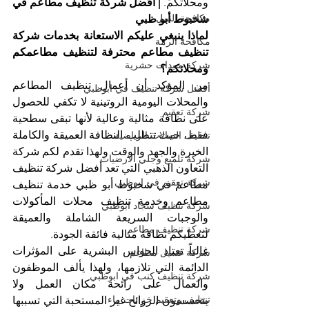
ومحلاتكم. 
| أفضل شركة تنظيف مطاعم في 
مكافحة النمل
شخبوط أبو ظبي
لماذا ينبغي عليكم الاستعانة بخدمات شركة 
مكافحة الرمة
تنظيف مطاعم محترفة لتنظيف مطاعمكم 
شركة مبيدات حشرية
ومحلاتكم؟
من المؤكد أن أعمال تنظيف المطاعم 
أفضل شركة تنظيف في ابوظبي
والمحلات اليومية الروتينية لا تكفي للحصول 
شركة تعقيم
على نظافة مثالية وعالية لأنها تبقى سطحية 
فقط، حيث تتطلب النظافة العميقة والكاملة 
تنظيف الصالات الرياضية
الخبرة والجهد والوقت ولهذا تقدم لكم شركة 
شركة تلميع وجلي الارضيات
التعاون الذهبي التي تعد أفضل شركة تنظيف 
شركة تعقيم في ابوظبي
مطاعم في شخبوط أبو ظبي خدمة تنظيف 
مطاعم وخدمة تنظيف محلات المأكولات 
شركة تنظيف سجاد ابوظبي
والوجبات السريعة الشاملة والعميقة 
شركة تنظيف مطاعم
لتعطيكم نظافة مثالية فائقة الجودة.
غالباً تعتاد الحواس البشرية على المؤثرات 
شركة غسيل مطاعم
الدائمة التي تلازمها، ولهذا يألف الموظفون 
شركة تنظيف كنب في ابوظبي
والعمال على رائحة مكان العمل ولا 
تنظيف وتعقيم خزانات ماء
يتحسسون الروائح غير المستحبة التي تسببها 