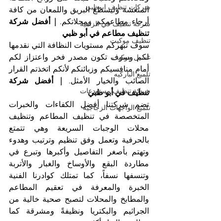
شركات تنظيف ابوظبي
المنعشة وليسطع البريق واللمعان من كافة 
أرجاء مطاعمكم ومحلاتكم. 
| أفضل شركة 
شركة تنظيف في الزاهية
تنظيف مطاعم في أبو ظبي
تنظيف موكيت
سوف تبهركم مستويات النظافة التي نقدمها 
لكم وسوف تكون مصدر فخر واعتزاز لكم 
غسيل موكيت
أمام منافسيكم وزبائنكم لأنكم اتخذتم القرار 
تلميع الباركيه
الصائب والخيار الأمثل. 
| أفضل شركة 
شركة تنظيف مستودعات
تنظيف في أبو ظبي
تضم شركتنا أفضل الكفاءات والخبرات 
تلميع الواجهات الزجاجية
المتخصصة في تنظيف المطاعم وتنظيف 
محلات الوجبات السريعة وهي تتمتع 
بالحرفية وتعمل وفق تنظيم وترتيب وهدوء 
وتهتم بأصغر التفاصيل وأكبرها وتبرع في 
مطاردة البقع والأوساخ والغبار والأتربة 
وتنسفها نسفاً، كما تمتلك كوادرنا الفنية 
الخبرة والمعرفة في تعقيم المطاعم 
والمطابخ والمحلات لتصبح صحية خالية من 
الجراثيم والبكتريا ونظيفةً ومشرقة كما 