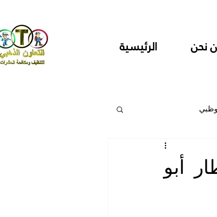
 نحن
الرئيسية
وظبي
 والمراكز
ر أبو
دارس ودور حضانة