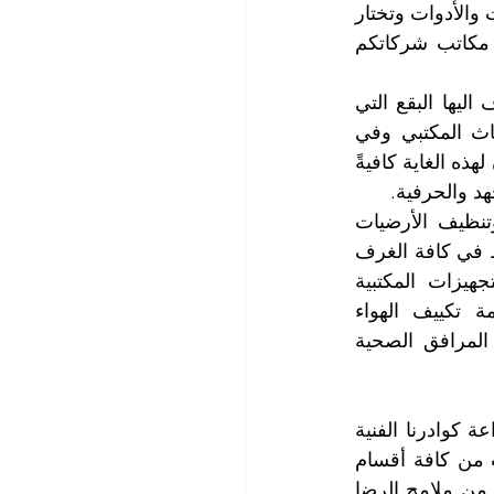
تستخدم كوادرنا الفنية في تنظيف مكاتب الشركات أحدث المكن والتجهيزات والمعدات والأدوات وتختار 
أجود مواد التنظيف والغسيل والتلميع والتعقيم وتمزج معهم الخبرة الطويلة لتجعل مكاتب شركاتكم 
تتعرض المكاتب الى الغبار والأتربة والى الأوساخ التي تنتج عن طبيعة العمل ويضاف اليها البقع التي 
تتشكل نتيجة انسكاب السوائل والمشروبات والعصائر سواء على الأرضيات أو الأثاث المكتبي وفي 
مطلق الأحوال لا تكون أعمال تنظيف المكاتب التي يقوم بها المستخدمون المخصصون لهذه الغاية كافيةً 
د والحرفية.
تشمل خدمة تنظيف مكاتب التي تقدمها لكم شركتنا على تنظيف ومسح الغبار وتنظيف الأرضيات 
الخشبية الباركيه وتنظيف الموكيت والسجاد والستائر، وغسيل أرضيات المرمر والبلاط في كافة الغرف 
وتشمل قاعات الاجتماعات وغرف الأرشفة والممرات، وتنظيف ومسح كافة التجهيزات المكتبية 
والكهربائية والالكترونية ومسح وتنظيف المكاتب والأثاث المكتبي وتنظيف أنظمة تكييف الهواء 
وتجهيزات الإضاءة، وتنظيف الأدوات المكتبية، بالإضافة الى تلميع النوافذ وتنظيف المرافق الصحية 
سوف ترضيكم مستويات النظافة عالية المستوى التي نقدمها لكم وسوف تبهركم براعة كوادرنا الفنية 
في تنظيف مكاتب شركاتكم وستنشرح صدوركم لروعة البريق واللمعان الذي ينبعث من كافة أقسام 
ومكاتب شركاتكم وسوف تنعشكم روائح النظافة التي تفوح في مكاتبكم وستسرون من ملامح الرضا 