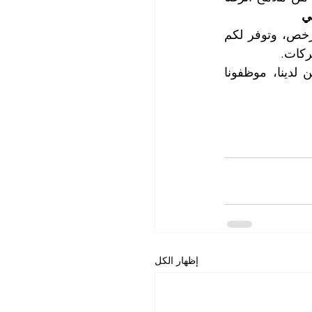
ي
تغطي خدماتنا كافة مناطق أبو ظبي وضواحيها وإمارة العين، وتعد أسعار خدماتنا الأرخص، وتوفر لكم 
ركات.
للاستفسار وحجز المواعيد التي تناسب جداول أعمالكم، اتصلوا بقسم خدمة الزبائن لدينا، موظفونا 
إظهار الكل