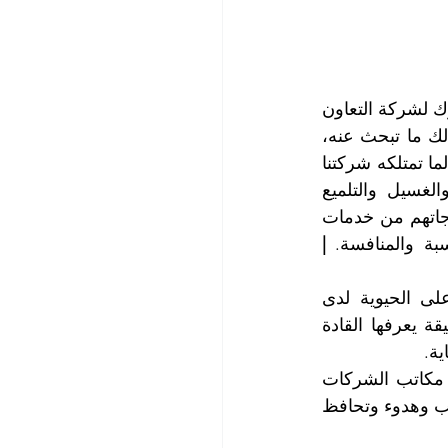
عليك عزيزي العميل أن تحسن الاختيار للجهة التي ستتولى تهيئة هذه البيئة، ويعد اختيارك لشركة التعاون 
الذهبي أفضل شركة تنظيف مكاتب في شارع المطار أبو ظبي، الاختيار الذي يحقق لك ما تبحث عنه، 
فشركتنا باتت الوجهة للمدراء والقادة الباحثين عن النظافة المثالية في أدق التفاصيل، لما تمتلكه شركتنا 
من المصداقية في التعامل والخبرة والعراقة في تقديم أجود خدمات التنظيف والغسيل والتلميع 
والتعقيم وما تمنحه لعملائها من ثقة متبادلة والتزام تام في خدمة العملاء وتوفير احتياجاتهم من خدمات 
سبة والمنافسة. 
| 
أثبتت الدراسات أنه عندما تكون بيئة العمل نظيفةً ومنظمة ومرتبة فإنها تبعث على الحيوية لدى 
الموظفين وتمثل الالتزام وتنعكس ايجاباً على صورة الشركة لدى العملاء، وهذه حقيقة يعرفها القادة 
ة.
تضم شركتنا أفضل الكوادر الفنية التي تتمتع بالخبرة والمهارة والحرفية في تنظيف مكاتب الشركات 
وفق أعلى معايير الجودة والتي تهتم بأدق التفاصيل وتعمل بانضباط ووفق تنظيم وترتيب وهدوء وتحافظ 