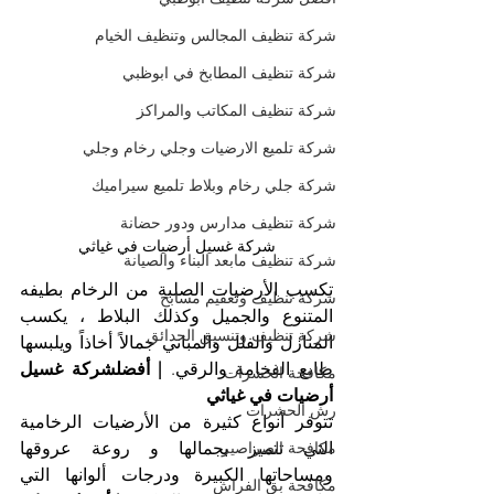
شركة تنظيف المجالس وتنظيف الخيام
شركة تنظيف المطابخ في ابوظبي
شركة تنظيف المكاتب والمراكز
شركة تلميع الارضيات وجلي رخام وجلي
شركة جلي رخام وبلاط تلميع سيراميك
شركة تنظيف مدارس ودور حضانة
شركة غسيل أرضيات في غياثي
شركة تنظيف مابعد البناء والصيانة
تكسب الأرضيات الصلبة من الرخام بطيفه 
شركة تنظيف وتعقيم مسابح
المتنوع والجميل وكذلك البلاط ، يكسب 
شركة تنظيف وتنسيق الحدائق
المنازل والفلل والمباني جمالاً أخاذاً ويلبسها 
طابع الفخامة والرقي. 
| أفضلشركة غسيل 
مكافحة الحشرات
أرضيات في غياثي
رش الحشرات
تتوفر أنواع كثيرة من الأرضيات الرخامية 
مكافحة الصراصير
التي تتميز بجمالها و روعة عروقها 
ومساحاتها الكبيرة ودرجات ألوانها التي 
مكافحة بق الفراش