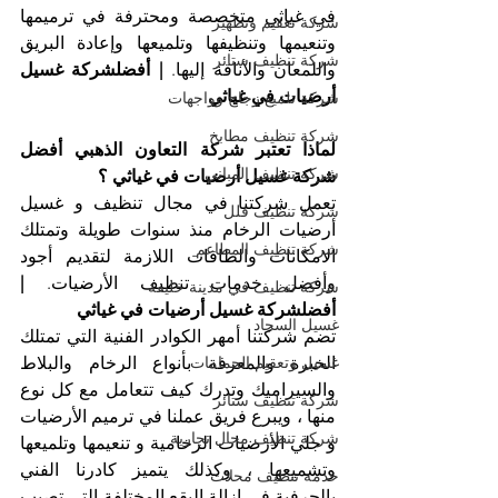
في غياثي متخصصة ومحترفة في ترميمها 
شركة تعقيم وتطهير
وتنعيمها وتنظيفها وتلميعها وإعادة البريق 
شركة تنظيف ستائر
واللمعان والأناقة إليها. 
| أفضلشركة غسيل 
أرضيات في غياثي
شركة تلميع زجاج وواجهات
شركة تنظيف مطابخ
لماذا تعتبر شركة التعاون الذهبي أفضل 
شركة تنظيف المباني
شركة غسيل أرضيات في غياثي ؟
تعمل شركتنا في مجال تنظيف و غسيل 
شركة تنظيف فلل
أرضيات الرخام منذ سنوات طويلة وتمتلك 
شركة تنظيف المطاعم
الامكانات والطاقات اللازمة لتقديم أجود 
وأفضل خدمات تنظيف الأرضيات. 
| 
شركة تنظيف في مدينة خليفة
أفضلشركة غسيل أرضيات في غياثي
غسيل السجاد
تضم شركتنا أمهر الكوادر الفنية التي تمتلك 
غسيل وتعقيم الحمامات
الخبرة والمعرفة بأنواع الرخام والبلاط 
والسيراميك وتدرك كيف تتعامل مع كل نوع 
شركة تنظيف ستائر
منها ، ويبرع فريق عملنا في ترميم الأرضيات 
شركة تنظيف محال تجارية
و جلي الأرضيات الرخامية و تنعيمها وتلميعها 
وتشميعها ، وكذلك يتميز كادرنا الفني 
خدمة تنظيف محلات
بالحرفية في إزالة البقع المختلفة التي تصيب 