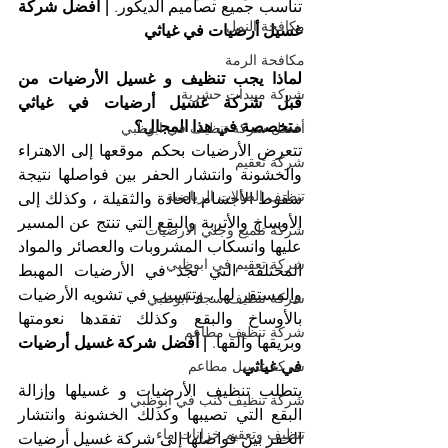
تناسب جميع تصاميم الديكور. 
| أفضل شركة 
مكافحة النمل
غسيل أرضيات في غياثي
مكافحة الرمة
لماذا يجب تنظيف و غسيل الأرضيات من 
شركة مبيدات حشرية
قبل شركة غسيل أرضيات في غياثي 
متخصصة في هذا المجال؟
أفضل شركة تنظيف في ابوظبي
تتعرض الأرضيات بحكم موقعها إلى الاهتراء 
شركة تعقيم
والخشونة وانتشار الحفر بين فواصلها نتيجة 
تنظيف الصالات الرياضية
سقوط الأجسام الحادة والثقيلة ، وكذلك إلى 
الأوساخ والأتربة والبقع التي تنتج عن المسير 
شركة تلميع وجلي الارضيات
عليها وانسكاب المشروبات والعصائر والمواد 
شركة تعقيم في ابوظبي
المختلفة التي تجد في الأرضيات المهبط 
والمستقر لها ، وتتسبب في تشويه الأرضيات 
شركة تنظيف سجاد ابوظبي
بالأوساخ والبقع وكذلك تفقدها نعومتها 
شركة تنظيف مطاعم
وبريقها وألقها. 
| أفضل شركة غسيل أرضيات 
شركة غسيل مطاعم
في غياثي
يتطلب تنظيف الأرضيات و غسيلها وإزالة 
شركة تنظيف كنب في ابوظبي
البقع التي تصيبها وكذلك الخشونة وانتشار 
تنظيف وتعقيم خزانات ماء
الحفر بين فواصلها إلى شركة غسيل أرضيات 