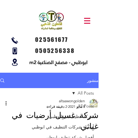
025561677
0505256338
ابوظبي - مصفح الصناعية m2
منشور
All Posts
altaawongolden
All Posts
8 مايو 2021
2 دقيقة قراءة
شركة غسيل أرضيات في
شركة تنظيف في ابوظبي
غياثي
أسماء شركات التنظيف في ابوظبي
أفضل شركة تنظيف ابوظبي